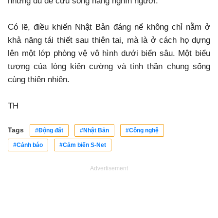
nhưng đủ để cứu sống hàng nghìn người.
Có lẽ, điều khiến Nhật Bản đáng nể không chỉ nằm ở
khả năng tái thiết sau thiên tai, mà là ở cách họ dựng
lên một lớp phòng vệ vô hình dưới biển sâu. Một biểu
tượng của lòng kiên cường và tinh thần chung sống
cùng thiên nhiên.
TH
Tags
#Động đất
#Nhật Bản
#Công nghệ
#Cảnh báo
#Cảm biến S-Net
Advertisement