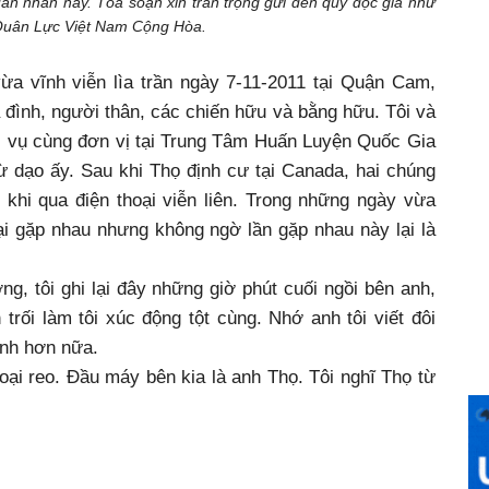
ân nhân này. Tòa soạn xin trân trọng gửi đến quý độc giả như
 Quân Lực Việt Nam Cộng Hòa.
a vĩnh viễn lìa trần ngày 7-11-2011 tại Quận Cam,
ia đình, người thân, các chiến hữu và bằng hữu. Tôi và
c vụ cùng đơn vị tại Trung Tâm Huấn Luyện Quốc Gia
ừ dạo ấy. Sau khi Thọ định cư tại Canada, hai chúng
ó khi qua điện thoại viễn liên. Trong những ngày vừa
lại gặp nhau nhưng không ngờ lần gặp nhau này lại là
, tôi ghi lại đây những giờ phút cuối ngồi bên anh,
trối làm tôi xúc động tột cùng. Nhớ anh tôi viết đôi
nh hơn nữa.
oại reo. Đầu máy bên kia là anh Thọ. Tôi nghĩ Thọ từ