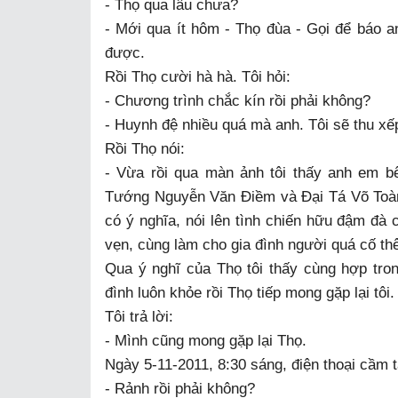
- Thọ qua lâu chưa?
- Mới qua ít hôm - Thọ đùa - Gọi để báo 
được.
Rồi Thọ cười hà hà. Tôi hỏi:
- Chương trình chắc kín rồi phải không?
- Huynh đệ nhiều quá mà anh. Tôi sẽ thu xế
Rồi Thọ nói:
- Vừa rồi qua màn ảnh tôi thấy anh em b
Tướng Nguyễn Văn Điềm và Đại Tá Võ Toàn s
có ý nghĩa, nói lên tình chiến hữu đậm đ
vẹn, cùng làm cho gia đình người quá cố th
Qua ý nghĩ của Thọ tôi thấy cùng hợp tron
đình luôn khỏe rồi Thọ tiếp mong gặp lại tôi.
Tôi trả lời:
- Mình cũng mong gặp lại Thọ.
Ngày 5-11-2011, 8:30 sáng, điện thoại cầm ta
- Rảnh rồi phải không?