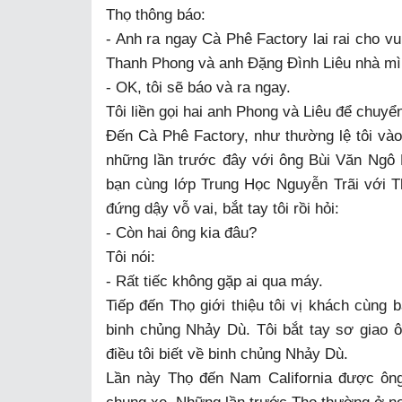
Thọ thông báo:
- Anh ra ngay Cà Phê Factory lai rai cho v
Thanh Phong và anh Đặng Đình Liêu nhà mìn
- OK, tôi sẽ báo và ra ngay.
Tôi liền gọi hai anh Phong và Liêu để chuyển
Đến Cà Phê Factory, như thường lệ tôi và
những lần trước đây với ông Bùi Văn Ngô
bạn cùng lớp Trung Học Nguyễn Trãi với T
đứng dậy vỗ vai, bắt tay tôi rồi hỏi:
- Còn hai ông kia đâu?
Tôi nói:
- Rất tiếc không gặp ai qua máy.
Tiếp đến Thọ giới thiệu tôi vị khách cùng
binh chủng Nhảy Dù. Tôi bắt tay sơ giao ôn
điều tôi biết về binh chủng Nhảy Dù.
Lần này Thọ đến Nam California được ông 