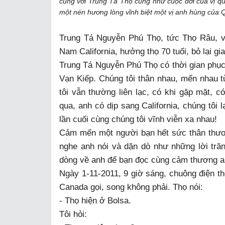
cùng với Trung Tá Thọ cũng như cuộc đời của vị qu
một nén hương lòng vĩnh biệt một vị anh hùng của
Trung Tá Nguyễn Phú Thọ, tức Thọ Râu, vừ
Nam California, hưởng thọ 70 tuổi, bỏ lại g
Trung Tá Nguyễn Phú Thọ có thời gian phụ
Vạn Kiếp. Chúng tôi thân nhau, mến nhau t
tôi vẫn thường liên lạc, có khi gặp mặt, c
qua, anh có dịp sang California, chúng tôi 
lần cuối cùng chúng tôi vĩnh viễn xa nhau!
Cảm mến một người bạn hết sức thân thương
nghe anh nói và dặn dò như những lời trăn 
dòng về anh để bạn đọc cùng cảm thương a
Ngày 1-11-2011, 9 giờ sáng, chuông điện th
Canada gọi, song không phải. Thọ nói:
- Thọ hiện ở Bolsa.
Tôi hỏi: