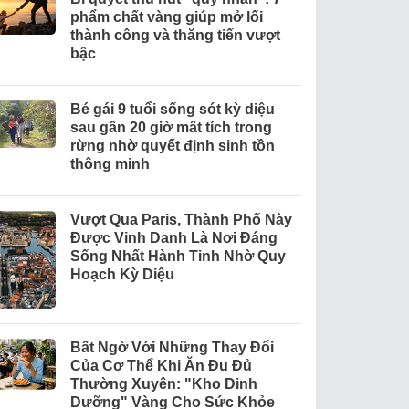
phẩm chất vàng giúp mở lối
thành công và thăng tiến vượt
bậc
Bé gái 9 tuổi sống sót kỳ diệu
sau gần 20 giờ mất tích trong
rừng nhờ quyết định sinh tồn
thông minh
Vượt Qua Paris, Thành Phố Này
Được Vinh Danh Là Nơi Đáng
Sống Nhất Hành Tinh Nhờ Quy
Hoạch Kỳ Diệu
Bất Ngờ Với Những Thay Đổi
Của Cơ Thể Khi Ăn Đu Đủ
Thường Xuyên: "Kho Dinh
Dưỡng" Vàng Cho Sức Khỏe