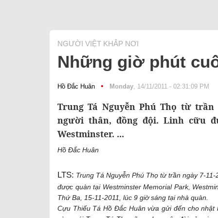
NGƯỜI VIỆT KHẮP NƠI
Những giờ phút cuố
•
Hồ Đắc Huân
Monday
, 14/11/2011 - 02:31:09 PM
Trung Tá Nguyễn Phú Thọ từ trần n
người thân, đồng đội. Linh cữu đ
Westminster. ...
Hồ Đắc Huân
LTS:
Trung Tá Nguyễn Phú Thọ từ trần ngày 7-11-20
được quàn tại Westminster Memorial Park, Westmin
Thứ Ba, 15-11-2011, lúc 9 giờ sáng tại nhà quàn.
Cựu Thiếu Tá Hồ Đắc Huân vừa gửi đến cho nhật b