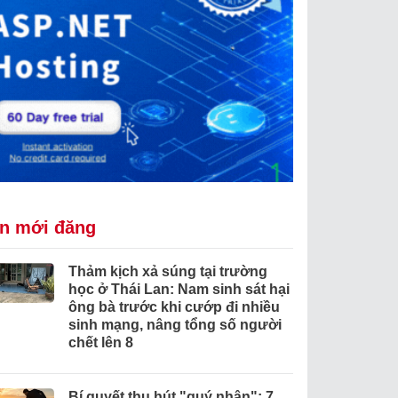
in mới đăng
Thảm kịch xả súng tại trường
học ở Thái Lan: Nam sinh sát hại
ông bà trước khi cướp đi nhiều
sinh mạng, nâng tổng số người
chết lên 8
Bí quyết thu hút "quý nhân": 7