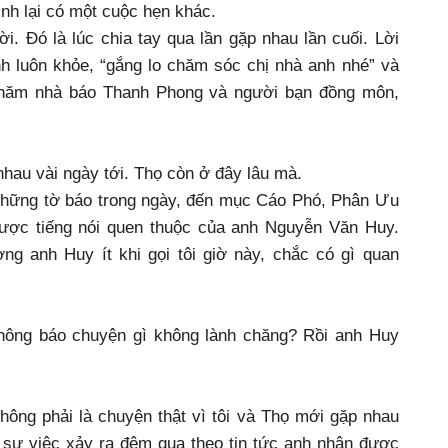
ình lại có một cuộc hẹn khác.
i. Đó là lúc chia tay qua lần gặp nhau lần cuối. Lời
nh luôn khỏe, “gắng lo chăm sóc chị nhà anh nhé” và
ể thăm nhà báo Thanh Phong và người bạn đồng môn,
nhau vài ngày tới. Thọ còn ở đây lâu mà.
những tờ báo trong ngày, đến mục Cáo Phó, Phân Ưu
 được tiếng nói quen thuộc của anh Nguyễn Văn Huy.
g anh Huy ít khi gọi tôi giờ này, chắc có gì quan
thông báo chuyện gì không lành chăng? Rồi anh Huy
hông phải là chuyện thật vì tôi và Thọ mới gặp nhau
 sự việc xảy ra đêm qua theo tin tức anh nhận được