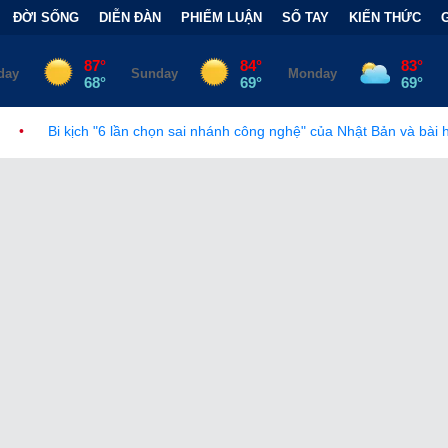
ĐỜI SỐNG
DIỄN ĐÀN
PHIẾM LUẬN
SỔ TAY
KIẾN THỨC
ần chọn sai nhánh công nghệ" của Nhật Bản và bài học đắt giá
•