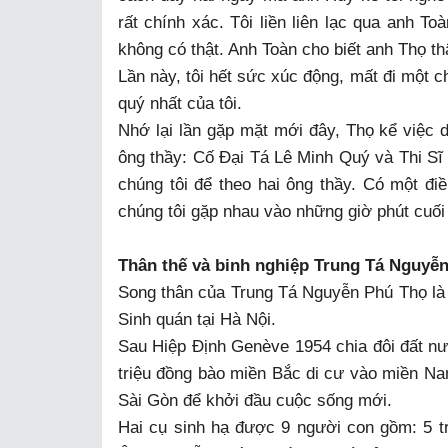
rất chính xác. Tôi liền liên lạc qua anh T
không có thật. Anh Toàn cho biết anh Thọ t
Lần này, tôi hết sức xúc động, mất đi một 
quý nhất của tôi.
Nhớ lại lần gặp mặt mới đây, Thọ kể việc d
ông thầy: Cố Đại Tá Lê Minh Quý và Thi S
chúng tôi để theo hai ông thầy. Có một đi
chúng tôi gặp nhau vào những giờ phút cuối
Thân thế và binh nghiệp Trung Tá Nguyễ
Song thân của Trung Tá Nguyễn Phú Thọ l
Sinh quán tại Hà Nội.
Sau Hiệp Định Genève 1954 chia đôi đất n
triệu đồng bào miền Bắc di cư vào miền Nam
Sài Gòn để khởi đầu cuộc sống mới.
Hai cụ sinh hạ được 9 người con gồm: 5 t