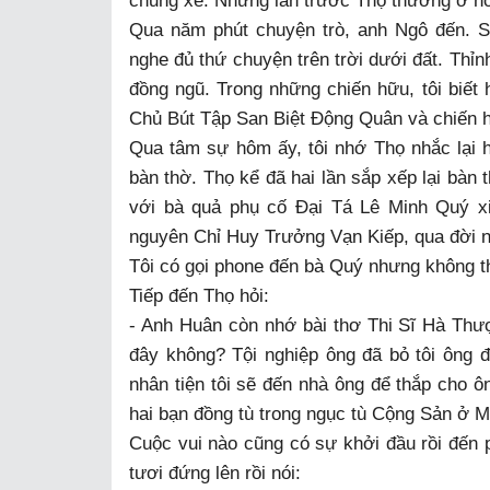
chung xe. Những lần trước Thọ thường ở nơ
Qua năm phút chuyện trò, anh Ngô đến. Sa
nghe đủ thứ chuyện trên trời dưới đất. Thỉ
đồng ngũ. Trong những chiến hữu, tôi biết
Chủ Bút Tập San Biệt Động Quân và chiến h
Qua tâm sự hôm ấy, tôi nhớ Thọ nhắc lại h
bàn thờ. Thọ kể đã hai lần sắp xếp lại bàn 
với bà quả phụ cố Đại Tá Lê Minh Quý x
nguyên Chỉ Huy Trưởng Vạn Kiếp, qua đời n
Tôi có gọi phone đến bà Quý nhưng không thấ
Tiếp đến Thọ hỏi:
- Anh Huân còn nhớ bài thơ Thi Sĩ Hà Thượn
đây không? Tội nghiệp ông đã bỏ tôi ông 
nhân tiện tôi sẽ đến nhà ông để thắp cho 
hai bạn đồng tù trong ngục tù Cộng Sản ở M
Cuộc vui nào cũng có sự khởi đầu rồi đến p
tươi đứng lên rồi nói: