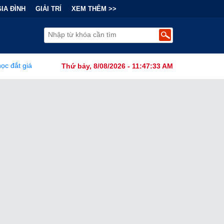
GIA ĐÌNH
GIẢI TRÍ
XEM THÊM >>
Bẫy Tài Chính Đằng Sau "Cơn Sốt" Trà Sữa Nhượng Quyền: Lợi Nhuận
Thứ bảy, 8/08/2026 - 11:47:35 AM