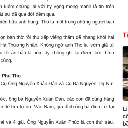
oàn kiểm chứng lại với hy vọng mong manh là tin trên
hật sự đã qua đời đêm qua.
chiến hữu anh hùng. Thọ là một trong những người bạn
T
ọn bàn thờ rồi thu xếp viếng thăm để nhang khói hai
ĩ Hà Thượng Nhân. Không ngờ anh Thọ lại sớm giã từ
ều tôi ân hận là hôm ấy không ghi lại được bức hình
 cùng.
n Phú Thọ
à Cụ Ông Nguyễn Xuân Đản và Cụ Bà Nguyễn Thị Nữ.
ước, ông bà Nguyễn Xuân Đản, các con đã cùng hàng
 để tìm tự do. Vào Nam, gia đình ông bà định cư tại
L
c
rai và 4 gái. Ông Nguyễn Xuân Phúc là con thứ sáu.
b