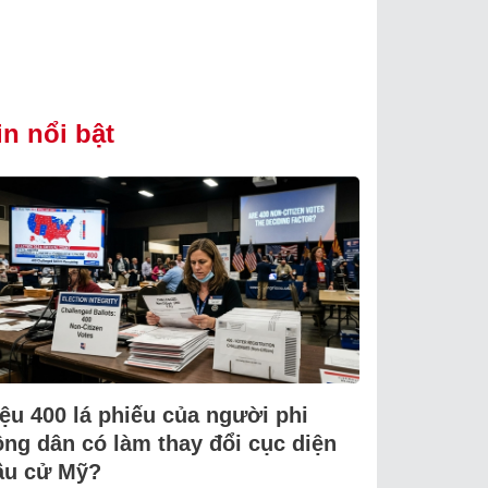
in nổi bật
iệu 400 lá phiếu của người phi
ông dân có làm thay đổi cục diện
ầu cử Mỹ?