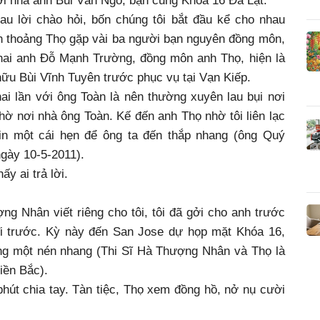
i nhà anh Bùi Văn Ngô, bạn cùng Khóa 16 Đà Lạt.
u lời chào hỏi, bốn chúng tôi bắt đầu kể cho nhau
nh thoảng Thọ gặp vài ba người bạn nguyên đồng môn,
 hai anh Đỗ Mạnh Trường, đồng môn anh Thọ, hiện là
ữu Bùi Vĩnh Tuyên trước phục vụ tại Vạn Kiếp.
ai lần với ông Toàn là nên thường xuyên lau bụi nơi
thờ nơi nhà ông Toàn. Kế đến anh Thọ nhờ tôi liên lạc
in một cái hẹn để ông ta đến thắp nhang (ông Quý
gày 10-5-2011).
y ai trả lời.
g Nhân viết riêng cho tôi, tôi đã gởi cho anh trước
đi trước. Kỳ này đến San Jose dự họp mặt Khóa 16,
ông một nén nhang (Thi Sĩ Hà Thượng Nhân và Thọ là
iền Bắc).
hút chia tay. Tàn tiệc, Thọ xem đồng hồ, nở nụ cười