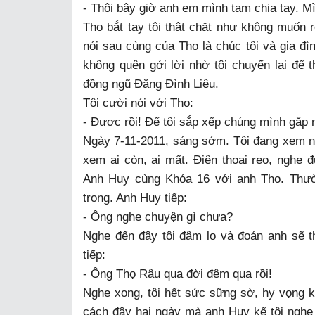
- Thôi bây giờ anh em mình tạm chia tay. M
Thọ bắt tay tôi thật chặt như không muốn rờ
nói sau cùng của Thọ là chúc tôi và gia đì
không quên gởi lời nhờ tôi chuyển lại đ
đồng ngũ Đặng Đình Liêu.
Tôi cười nói với Thọ:
- Được rồi! Để tôi sắp xếp chúng mình gặp 
Ngày 7-11-2011, sáng sớm. Tôi đang xem 
xem ai còn, ai mất. Điện thoại reo, nghe
Anh Huy cùng Khóa 16 với anh Thọ. Thườn
trọng. Anh Huy tiếp:
- Ông nghe chuyện gì chưa?
Nghe đến đây tôi đâm lo và đoán anh sẽ 
tiếp:
- Ông Thọ Râu qua đời đêm qua rồi!
Nghe xong, tôi hết sức sững sờ, hy vọng k
cách đây hai ngày mà anh Huy kể tôi nghe