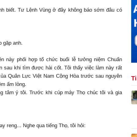
anh biết. Tư Lệnh Vùng ở đây không báo sớm đâu có
p gặp anh.
ên này phối hợp tổ chức buổi lễ tưởng niệm Chuẩn
au khi tìm được hài cốt. Tôi thấy việc làm này rất
à của Quân Lực Việt Nam Cộng Hòa trước sau nguyên
T
êm ấm lòng.
g tâm ý tôi. Trước khi cúp máy Thọ chúc tôi và gia
y reng... Nghe qua tiếng Thọ, tôi hỏi: