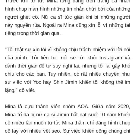
Trước khi tự tử, Mina từng đăng trên trang cá nhân
hình chụp màn hình những tin nhắn chửi bới của những
người ghét cô. Nữ ca sĩ tức giận khi bị những người
này nguyền rủa. Ngoài ra Mina cũng xin lỗi vì những tai
tiếng trong thời gian qua.
"Tôi thật sự xin lỗi vì không chịu trách nhiệm với lời nói
của mình. Tôi liên tục nói sẽ rời khỏi Instagram và
dành thời gian để tự suy nghĩ lại, nhưng tôi lại gây khó
chịu cho các bạn. Tuy nhiên, có rất nhiều chuyện như
sự việc với Yoo hay Shin Jimin khiến tôi không thể im
lặng,” cô viết.
Mina là cựu thành viên nhóm AOA. Giữa năm 2020,
Mina tố đã bị nữ ca sĩ Jimin bắt nạt suốt 10 năm khiến
cô nhiều lần muốn tự tử. Mina thậm chí đăng hình chụp
cổ tay với nhiều vết sẹo. Sự việc khiến công chúng chỉ