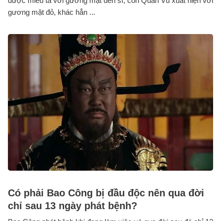
được miêu tả với gương mặt đen sì, còn Quan Vũ xuất hiện với
gương mặt đỏ, khác hẳn ...
Có phải Bao Công bị đầu độc nên qua đời
chỉ sau 13 ngày phát bệnh?