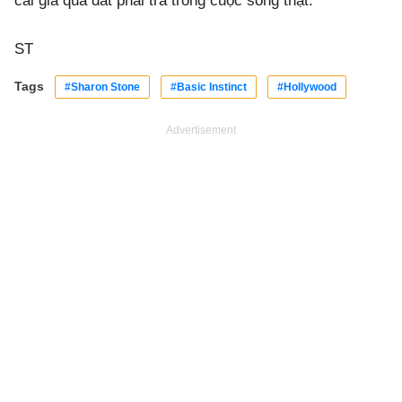
cái giá quá đắt phải trả trong cuộc sống thật.
ST
Tags
#Sharon Stone
#Basic Instinct
#Hollywood
Advertisement