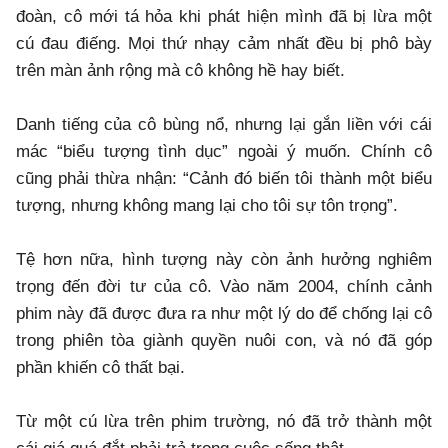
đoàn, cô mới tá hỏa khi phát hiện mình đã bị lừa một
cú đau điếng. Mọi thứ nhạy cảm nhất đều bị phô bày
trên màn ảnh rộng mà cô không hề hay biết.
Danh tiếng của cô bùng nổ, nhưng lại gắn liền với cái
mác “biểu tượng tình dục” ngoài ý muốn. Chính cô
cũng phải thừa nhận: “Cảnh đó biến tôi thành một biểu
tượng, nhưng không mang lại cho tôi sự tôn trọng”.
Tệ hơn nữa, hình tượng này còn ảnh hưởng nghiêm
trọng đến đời tư của cô. Vào năm 2004, chính cảnh
phim này đã được đưa ra như một lý do để chống lại cô
trong phiên tòa giành quyền nuôi con, và nó đã góp
phần khiến cô thất bại.
Từ một cú lừa trên phim trường, nó đã trở thành một