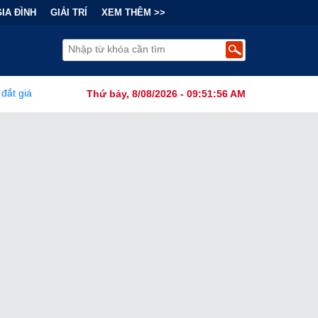
GIA ĐÌNH
GIẢI TRÍ
XEM THÊM >>
ài Chính Đằng Sau "Cơn Sốt" Trà Sữa Nhượng Quyền: Lợi Nhuận Thu
Thứ bảy, 8/08/2026 - 09:51:57 AM