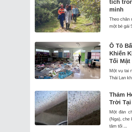
tích tr
minh
Theo chân n
một bé gái 9
Ô Tô Bấ
Khiến K
Tối Mật
Một vụ tai 
Thái Lan khi
Thảm Họ
Trời Tạ
Một đàn ch
(Nga), che 
tăm tối ...