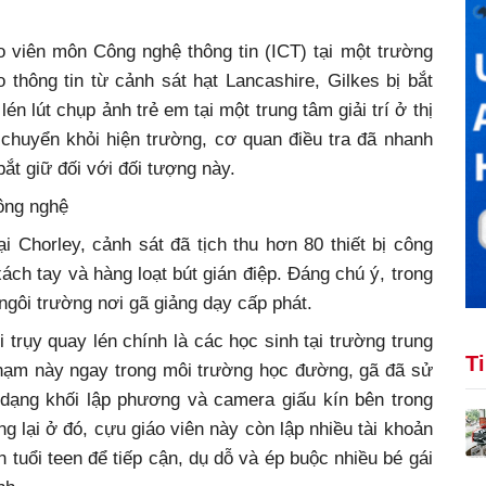
o viên môn Công nghệ thông tin (ICT) tại một trường
thông tin từ cảnh sát hạt Lancashire, Gilkes bị bắt
én lút chụp ảnh trẻ em tại một trung tâm giải trí ở thị
 chuyển khỏi hiện trường, cơ quan điều tra đã nhanh
ắt giữ đối với đối tượng này.
công nghệ
i Chorley, cảnh sát đã tịch thu hơn 80 thiết bị công
ch tay và hàng loạt bút gián điệp. Đáng chú ý, trong
 ngôi trường nơi gã giảng dạy cấp phát.
i trụy quay lén chính là các học sinh tại trường trung
T
phạm này ngay trong môi trường học đường, gã đã sử
 dạng khối lập phương và camera giấu kín bên trong
 lại ở đó, cựu giáo viên này còn lập nhiều tài khoản
tuổi teen để tiếp cận, dụ dỗ và ép buộc nhiều bé gái