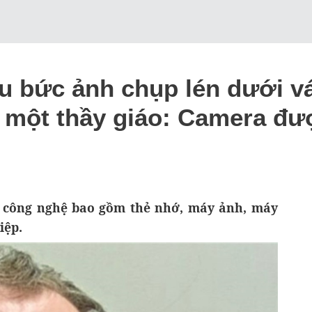
ệu bức ảnh chụp lén dưới v
i một thầy giáo: Camera đư
bị công nghệ bao gồm thẻ nhớ, máy ảnh, máy
iệp.