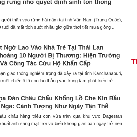
ong rừng nhờ quyết định sinh tồn thông
gười thân vào rừng hái nấm tại tỉnh Vân Nam (Trung Quốc),
 tuổi đã mất tích suốt nhiều giờ giữa thời tiết mưa giông ...
t Ngờ Lao Vào Nhà Trẻ Tại Thái Lan
hoảng 10 Người Bị Thương: Hiện Trường
T
 Và Công Tác Cứu Hộ Khẩn Cấp
nạn giao thông nghiêm trọng đã xảy ra tại tỉnh Kanchanaburi,
 một chiếc ô tô con lao thẳng vào trung tâm phát triển trẻ ...
a Đàn Châu Chấu Khổng Lồ Che Kín Bầu
i Nga: Cảnh Tượng Như Ngày Tận Thế
âu chấu hàng triệu con vừa tràn qua khu vực Dagestan
khuất ánh sáng mặt trời và biến không gian ban ngày trở nên