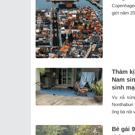
Copenhagen
giới năm 202
Thảm kị
Nam sin
sinh mạ
Vụ xả súng
Nonthaburi
ông bà nội v
Bé gái 