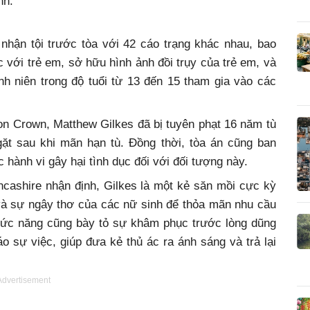
nh.
 nhận tội trước tòa với 42 cáo trạng khác nhau, bao
ục với trẻ em, sở hữu hình ảnh đồi trụy của trẻ em, và
ành niên trong độ tuổi từ 13 đến 15 tham gia vào các
ton Crown, Matthew Gilkes đã bị tuyên phạt 16 năm tù
ặt sau khi mãn hạn tù. Đồng thời, tòa án cũng ban
 hành vi gây hại tình dục đối với đối tượng này.
ancashire nhận định, Gilkes là một kẻ săn mồi cực kỳ
n và sự ngây thơ của các nữ sinh để thỏa mãn nhu cầu
chức năng cũng bày tỏ sự khâm phục trước lòng dũng
 sự việc, giúp đưa kẻ thủ ác ra ánh sáng và trả lại
Advertisement