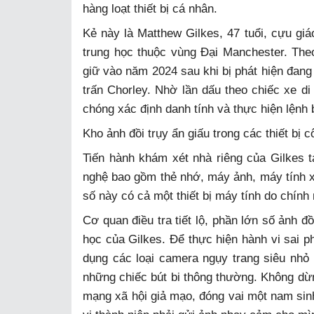
hàng loạt thiết bị cá nhân.
Kẻ này là Matthew Gilkes, 47 tuổi, cựu giá
trung học thuộc vùng Đại Manchester. Theo 
giữ vào năm 2024 sau khi bị phát hiện đang l
trấn Chorley. Nhờ lần dấu theo chiếc xe di
chóng xác định danh tính và thực hiện lệnh b
Kho ảnh đồi trụy ẩn giấu trong các thiết bị 
Tiến hành khám xét nhà riêng của Gilkes tạ
nghệ bao gồm thẻ nhớ, máy ảnh, máy tính xá
số này có cả một thiết bị máy tính do chính
Cơ quan điều tra tiết lộ, phần lớn số ảnh đồ
học của Gilkes. Để thực hiện hành vi sai 
dụng các loại camera ngụy trang siêu nhỏ
những chiếc bút bi thông thường. Không dừng
mạng xã hội giả mạo, đóng vai một nam sinh 