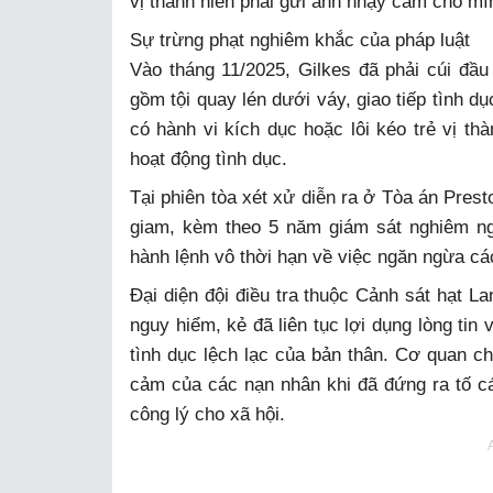
vị thành niên phải gửi ảnh nhạy cảm cho mì
Sự trừng phạt nghiêm khắc của pháp luật
Vào tháng 11/2025, Gilkes đã phải cúi đầu
gồm tội quay lén dưới váy, giao tiếp tình d
có hành vi kích dục hoặc lôi kéo trẻ vị th
hoạt động tình dục.
Tại phiên tòa xét xử diễn ra ở Tòa án Pres
giam, kèm theo 5 năm giám sát nghiêm ng
hành lệnh vô thời hạn về việc ngăn ngừa các
Đại diện đội điều tra thuộc Cảnh sát hạt L
nguy hiểm, kẻ đã liên tục lợi dụng lòng ti
tình dục lệch lạc của bản thân. Cơ quan 
cảm của các nạn nhân khi đã đứng ra tố cáo
công lý cho xã hội.