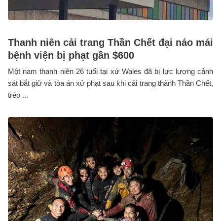
Thanh niên cải trang Thần Chết đại náo mái
bệnh viện bị phạt gần $600
Một nam thanh niên 26 tuổi tại xứ Wales đã bị lực lượng cảnh
sát bắt giữ và tòa án xử phạt sau khi cải trang thành Thần Chết,
trèo ...