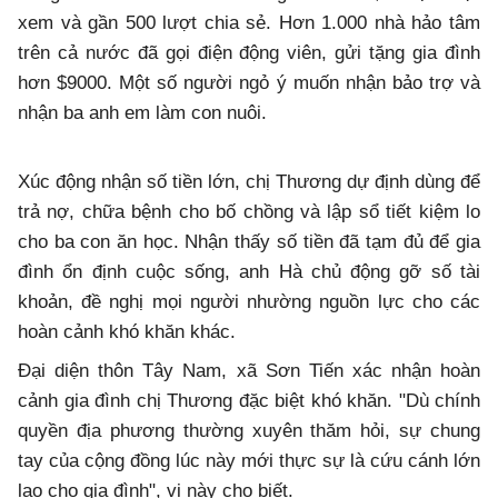
xem và gần 500 lượt chia sẻ. Hơn 1.000 nhà hảo tâm
trên cả nước đã gọi điện động viên, gửi tặng gia đình
hơn $9000. Một số người ngỏ ý muốn nhận bảo trợ và
nhận ba anh em làm con nuôi.
Xúc động nhận số tiền lớn, chị Thương dự định dùng để
trả nợ, chữa bệnh cho bố chồng và lập sổ tiết kiệm lo
cho ba con ăn học. Nhận thấy số tiền đã tạm đủ để gia
đình ổn định cuộc sống, anh Hà chủ động gỡ số tài
khoản, đề nghị mọi người nhường nguồn lực cho các
hoàn cảnh khó khăn khác.
Đại diện thôn Tây Nam, xã Sơn Tiến xác nhận hoàn
cảnh gia đình chị Thương đặc biệt khó khăn. "Dù chính
quyền địa phương thường xuyên thăm hỏi, sự chung
tay của cộng đồng lúc này mới thực sự là cứu cánh lớn
lao cho gia đình", vị này cho biết.