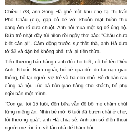
Chiều 17/3, anh Song Hà ghé một khu chợ tại thị trấn
Phố Châu (cũ), gặp cô bé với khuôn mặt buồn thiu
đang ôm rổ dưa chuột. Anh hỏi mua một kg để ủng hộ.
Đứa trẻ nhặt đầy túi nilon rồi ngây thơ bảo: "Cháu chưa
biết cân ạ!". Cảm động trước sự thật thà, anh Hà đưa
tờ $2 và dặn bé không phải trả lại tiền thừa.
Tiểu thương bán hàng cạnh đó cho biết, cô bé tên Diệu
Anh, 6 tuổi. Năm ngoái, bố bé qua đời do tai nạn giao
thông, bỏ lại người vợ trẻ và ba con nhỏ. Bé đi bán rau
cùng bà nội. Lúc bà bận giao hàng cho khách, bé phụ
ngồi bán một mình.
"Con gái tôi 15 tuổi, đến bữa vẫn để bố mẹ chăm chút
từng miếng ăn. Nhìn bé mới 6 tuổi đã bươn chải ở chợ,
tôi thương quá", anh Hà chia sẻ. Anh xin số điện thoại
người mẹ rồi tìm về tận nhà để thăm hỏi.