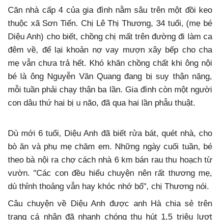
Căn nhà cấp 4 của gia đình nằm sâu trên một đồi keo
thuộc xã Sơn Tiến. Chị Lê Thị Thương, 34 tuổi, (mẹ bé
Diệu Anh) cho biết, chồng chị mất trên đường đi làm ca
đêm về, để lại khoản nợ vay mượn xây bếp cho cha
mẹ vẫn chưa trả hết. Khó khăn chồng chất khi ông nội
bé là ông Nguyễn Văn Quang đang bị suy thận nặng,
mỗi tuần phải chạy thận ba lần. Gia đình còn một người
con dâu thứ hai bị u não, đã qua hai lần phẫu thuật.
Dù mới 6 tuổi, Diệu Anh đã biết rửa bát, quét nhà, cho
bò ăn và phụ mẹ chăm em. Những ngày cuối tuần, bé
theo bà nội ra chợ cách nhà 6 km bán rau thu hoạch từ
vườn. "Các con đều hiểu chuyện nên rất thương mẹ,
dù thỉnh thoảng vẫn hay khóc nhớ bố", chị Thương nói.
Câu chuyện về Diệu Anh được anh Hà chia sẻ trên
trang cá nhân đã nhanh chóng thu hút 1,5 triệu lượt