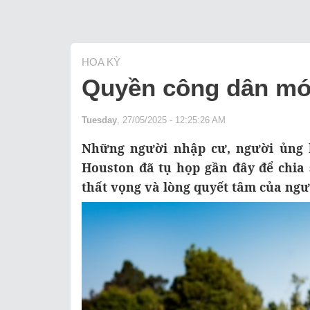
HOA KỲ
Quyền công dân mới
Tuesday
, 27/05/2025 - 12:25:26 AM
Những người nhập cư, người ủng h
Houston đã tụ họp gần đây để chia
thất vọng và lòng quyết tâm của ngư