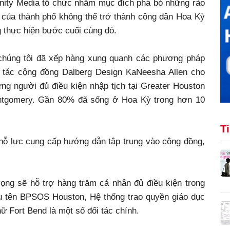
nity Media tổ chức nhằm mục đích phá bỏ những rào
 của thành phố không thể trở thành công dân Hoa Kỳ
 thực hiện bước cuối cùng đó.
 chúng tôi đã xếp hàng xung quanh các phương pháp
 tác cộng đồng Dalberg Design KaNeesha Allen cho
ững người đủ điều kiện nhập tịch tại Greater Houston
ontgomery. Gần 80% đã sống ở Hoa Kỳ trong hơn 10
T
nỗ lực cung cấp hướng dẫn tập trung vào cộng đồng,
vọng sẽ hỗ trợ hàng trăm cá nhân đủ điều kiện trong
nêu tên BPSOS Houston, Hệ thống trao quyền giáo dục
 Fort Bend là một số đối tác chính.