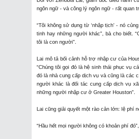
Đối với Zenobia Lai, giám đốc điều hành củ
ngôn ngữ - và công lý ngôn ngữ - rất quan t
“Tôi không sử dụng từ ‘nhập tịch’ - nó củn
tinh hay những người khác”, bà cho biết. “
tôi là con người”.
Lai mô tả bối cảnh hỗ trợ nhập cư của Hous
“Chúng tôi gọi đó là hệ sinh thái phục vụ 
đó là nhà cung cấp dịch vụ và cũng là các 
người khác là đối tác cung cấp dịch vụ x
những người nhập cư ở Greater Houston”.
Lai cũng giải quyết một rào cản lớn: lệ phí
“Hầu hết mọi người không có khoản phí đó”, 