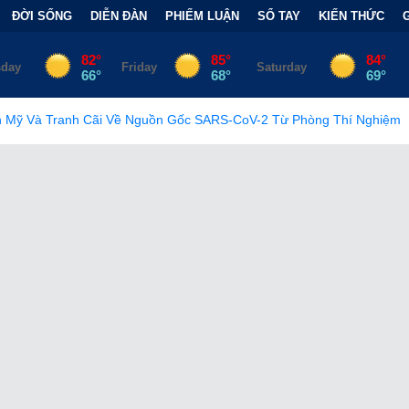
ĐỜI SỐNG
DIỄN ĐÀN
PHIẾM LUẬN
SỔ TAY
KIẾN THỨC
 Nguồn Gốc SARS-CoV-2 Từ Phòng Thí Nghiệm
•
FCC Chính Thứ