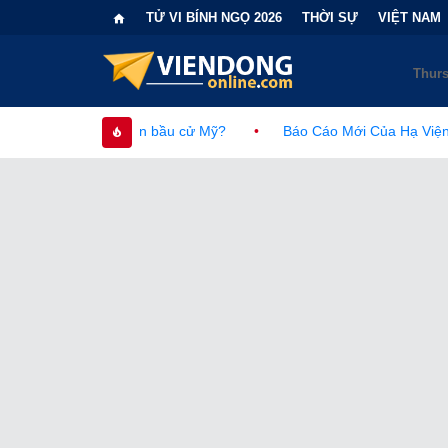
TỬ VI BÍNH NGỌ 2026
THỜI SỰ
VIỆT NAM
ện bầu cử Mỹ?
•
Báo Cáo Mới Của Hạ Viện Mỹ Và Tranh Cãi Về