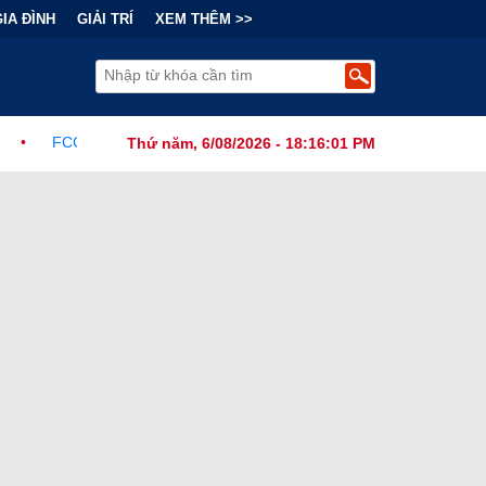
GIA ĐÌNH
GIẢI TRÍ
XEM THÊM >>
c Ban Hành Lệnh Cấm Robot Hút Bụi Thông Minh Sản Xuất Tại Nước 
Thứ năm, 6/08/2026 - 18:16:02 PM