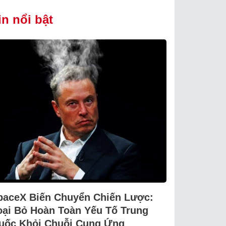
in nổi bật
paceX Biến Chuyển Chiến Lược:
oại Bỏ Hoàn Toàn Yếu Tố Trung
uốc Khỏi Chuỗi Cung Ứng