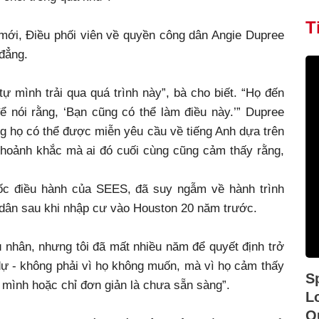
T
 mới, Điều phối viên về quyền công dân Angie Dupree
đẳng.
ự mình trải qua quá trình này”, bà cho biết. “Họ đến
ể nói rằng, ‘Bạn cũng có thể làm điều này.’” Dupree
ng họ có thể được miễn yêu cầu về tiếng Anh dựa trên
 khoảnh khắc mà ai đó cuối cùng cũng cảm thấy rằng,
đốc điều hành của SEES, đã suy ngẫm về hành trình
 dân sau khi nhập cư vào Houston 20 năm trước.
 nhân, nhưng tôi đã mất nhiều năm để quyết định trở
dự - không phải vì họ không muốn, mà vì họ cảm thấy
S
 mình hoặc chỉ đơn giản là chưa sẵn sàng”.
L
Q