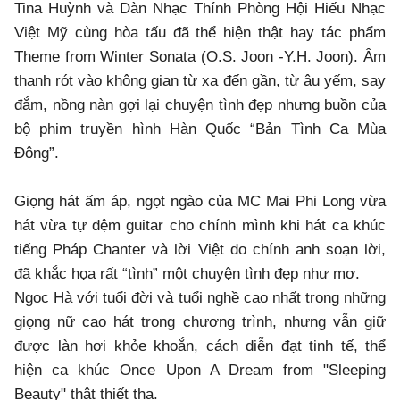
Tina Huỳnh và Dàn Nhạc Thính Phòng Hội Hiếu Nhạc
Việt Mỹ cùng hòa tấu đã thể hiện thật hay tác phẩm
Theme from Winter Sonata (O.S. Joon -Y.H. Joon). Âm
thanh rót vào không gian từ xa đến gần, từ âu yếm, say
đắm, nồng nàn gợi lại chuyện tình đẹp nhưng buồn của
bộ phim truyền hình Hàn Quốc “Bản Tình Ca Mùa
Đông”.
Giọng hát ấm áp, ngọt ngào của MC Mai Phi Long vừa
hát vừa tự đệm guitar cho chính mình khi hát ca khúc
tiếng Pháp Chanter và lời Việt do chính anh soạn lời,
đã khắc họa rất “tình” một chuyện tình đẹp như mơ.
Ngọc Hà với tuổi đời và tuổi nghề cao nhất trong những
giọng nữ cao hát trong chương trình, nhưng vẫn giữ
được làn hơi khỏe khoắn, cách diễn đạt tinh tế, thể
hiện ca khúc Once Upon A Dream from "Sleeping
Beauty" thật thiết tha.