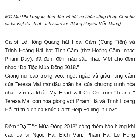
MC Mai Phi Long tự đệm đàn và hát ca khúc tiếng Pháp Chanter
và lời Việt do chính anh soạn lời. (Băng Huyền/ Viễn Đông)
Ca sĩ Lê Hồng Quang hát Hoài Cảm (Cung Tiến) và
Trịnh Hoàng Hải hát Tình Cầm (thơ Hoàng Cầm, nhạc
Phạm Duy), đã đem đến màu sắc nhạc Việt cho đêm
nhạc “Dạ Tiệc Mùa Đông 2018.”
Giọng nữ cao trong veo, ngọt ngào và giàu rung cảm
của Teresa Mai mở đầu phần hai của chương trình hòa
nhạc với ca khúc My Heart will Go On from "Titanic."
Teresa Mai còn hòa giọng với Phạm Hà và Trịnh Hoàng
Hải trình diễn ca khúc Can't Help Falling in Love.
Đêm “Dạ Tiệc Mùa Đông 2018” càng thêm hào hứng khi
các ca sĩ Ngọc Hà, Bích Vân, Phạm Hà, Lê Hồng