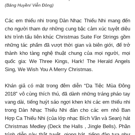
(Băng Huyền/ Viễn Đông)
Các em thiếu nhi trong Dàn Nhạc Thiếu Nhi mang đến
cho người tham dự những cung bậc cảm xúc tuyệt diệu
khi trình tấu liên khúc Christmas Suite For Strings gồm
những tác phẩm đã vượt thời gian và biên giới, để trở
thành kho tàng nghệ thuật chung của mọi người, mọi
quốc gia: We Three Kings, Hark! The Herald Angels
Sing, We Wish You A Merry Christmas.
Khán giả có mặt trong đêm diễn “Dạ Tiệc Mùa Đông
2018” vô cùng thích thú, đã dành những tráng pháo tay
vang dài, tiếng huýt sáo ngợi khen khi các em thiếu nhi
trong Dàn Nhạc Thiếu Nhi đàn cho các em nhỏ Ban
Hợp Ca Thiếu Nhi (của lớp nhạc Bích Vân và Sean) hát
Christmas Medley (Deck the Halls , Jingle Bells). Phần
trình diễn này thật tuyệt, giọng hát, tiếng đàn tựa như