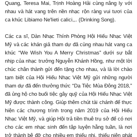
Quang, Teresa Mai, Trịnh Hoàng Hải cùng nâng ly với
nhau và hát vang trên nền nhạc rộn ràng vui tươi của
ca khúc Libiamo Ne'lieti calici,,. (Drinking Song).
Các ca sĩ, Dàn Nhạc Thính Phòng Hội Hiếu Nhạc Việt
Mỹ và các khán giả tham dự đã cùng nhau hát vang ca
khúc “We Wish You A Merry Christmas” dưới sự bắt
nhịp của nhạc trưởng Nguyễn Khánh Hồng, như một lời
chúc chân thành gửi đến tặng cho nhau, và là lời chào
tạm biệt của Hội Hiếu Nhạc Việt Mỹ gửi những người
tham dự đã đến thưởng thức “Dạ Tiệc Mùa Đông 2018,”
đã ủng hộ cho buổi tiệc gây quỹ của Hội Hiếu Nhạc Việt
Mỹ được thành công. Giúp thêm chút tài chánh để thực
hiện các chương trình trong năm 2019 của Hội Hiếu
Nhạc Việt Mỹ, và giúp Hội trả tiền thuê trụ sở để có nơi
cho các em nhạc sinh đến tập luyện hằng tuần, là nơi
trở thành bệ đỡ cho nhiều em thiếu nhi, thiếu niên phát