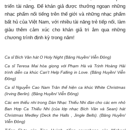
triển tài năng. Để khán giả được thưởng ngoạn những
nhạc phẩm nổi tiếng trên thế giới và những nhạc phẩm
bất hủ của Việt Nam, với nhiều tài năng trẻ tiếp nối, làm
giàu thêm cảm xúc cho khán giả tri âm qua những
chương trình định kỳ trong năm!
Ca sĩ Bích Vân hát O Holy Night (Băng Huyền/ Viễn Đông)
Ca sĩ Teresa Mai hòa giọng với Phạm Hà và Trịnh Hoàng Hải
trình diễn ca khúc Can't Help Falling in Love. (Băng Huyền/ Viễn
Đông)
Ca sĩ Nguyễn Cao Nam Trân thể hiện ca khúc White Christmas
(Irving Berlin). (Băng Huyền/ Viễn Đông)
Các em thiếu nhi trong Dàn Nhạc Thiếu Nhi đàn cho các em nhỏ
Ban Hợp Ca Thiếu Nhi (của lớp nhạc Bích Vân và Sean) hát
Christmas Medley (Deck the Halls , Jingle Bells). (Băng Huyền/
Viễn Đông)