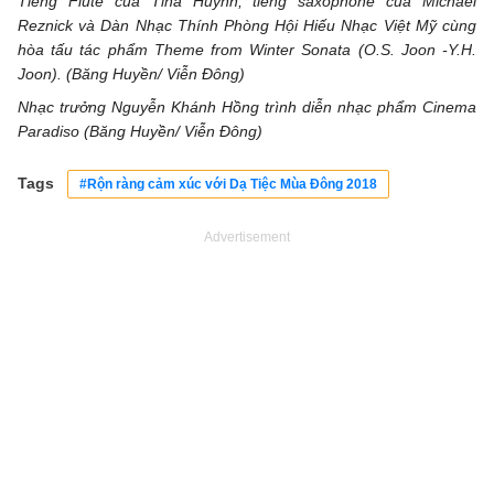
Tiếng Flute của Tina Huỳnh, tiếng saxophone của Michael
Reznick và Dàn Nhạc Thính Phòng Hội Hiếu Nhạc Việt Mỹ cùng
hòa tấu tác phẩm Theme from Winter Sonata (O.S. Joon -Y.H.
Joon). (Băng Huyền/ Viễn Đông)
Nhạc trưởng Nguyễn Khánh Hồng trình diễn nhạc phẩm Cinema
Paradiso (Băng Huyền/ Viễn Đông)
Tags
#Rộn ràng cảm xúc với Dạ Tiệc Mùa Đông 2018
Advertisement