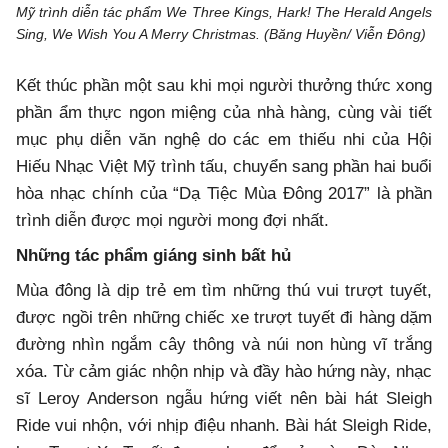
Mỹ trình diễn tác phẩm We Three Kings, Hark! The Herald Angels
Sing, We Wish You A Merry Christmas. (Băng Huyền/ Viễn Đông)
Kết thúc phần một sau khi mọi người thưởng thức xong
phần ẩm thực ngon miệng của nhà hàng, cùng vài tiết
mục phụ diễn văn nghệ do các em thiếu nhi của Hội
Hiếu Nhạc Việt Mỹ trình tấu, chuyển sang phần hai buổi
hòa nhạc chính của “Dạ Tiệc Mùa Đông 2017” là phần
trình diễn được mọi người mong đợi nhất.
Những tác phẩm giáng sinh bất hủ
Mùa đông là dịp trẻ em tìm những thú vui trượt tuyết,
được ngồi trên những chiếc xe trượt tuyết đi hàng dặm
đường nhìn ngắm cây thông và núi non hùng vĩ trắng
xóa. Từ cảm giác nhộn nhịp và đầy hào hứng này, nhạc
sĩ Leroy Anderson ngẫu hứng viết nên bài hát Sleigh
Ride vui nhộn, với nhịp điệu nhanh. Bài hát Sleigh Ride,