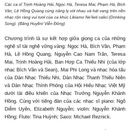
Các ca sĩ Trịnh Hoàng Hải, Ngọc Hà, Teresa Mai, Phạm Hà, Bích
Vân, Lê Hồng Quang cùng nâng ly với nhau và hát vang trên nền
nhạc rộn ràng vui tươi của ca khúc Libiamo Ne'lieti calici (Drinking
Song). (Băng Huyền/ Viễn Đông)
Chương trình là sự kết hợp giữa giọng ca của những
nghệ sĩ tài nghệ vững vàng: Ngọc Hà, Bích Vân, Phạm
Hà, Lê Hồng Quang, Nguyễn Cao Nam Trân, Teresa
Mai, Trịnh Hoàng Hải, Ban Hợp Ca Thiếu Nhi (của lớp
nhạc Bích Vân và Sean), Mai Phi Long và nhạc hòa tấu
của Dàn Nhạc Thiếu Nhi, Dàn Nhạc Thanh Thiếu Niên
và Dàn Nhạc Thính Phòng của Hội Hiếu Nhạc Việt Mỹ
dưới tài điều khiển của Nhạc Trưởng Nguyễn Khánh
Hồng. Cùng với tiếng đàn của các nhạc sĩ piano: Ngô
Diễm Uyên, Elizabeth Nguyễn; violin: Nguyễn Khánh
Hồng; Flute: Tina Huỳnh; Saxo: Michael Reznick.