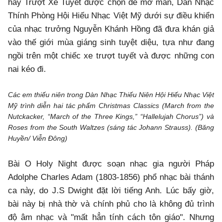
hay Trượt Xe Tuyết được chọn để mở màn, Dàn Nhạc
Thính Phòng Hội Hiếu Nhạc Việt Mỹ dưới sự điều khiển
của nhạc trưởng Nguyễn Khánh Hồng đã đưa khán giả
vào thế giới mùa giáng sinh tuyệt diệu, tựa như đang
ngồi trên một chiếc xe trượt tuyết và được những con
nai kéo đi.
Các em thiếu niên trong Dàn Nhạc Thiếu Niên Hội Hiếu Nhạc Việt
Mỹ trình diễn hai tác phẩm Christmas Classics (March from the
Nutckacker, “March of the Three Kings,” “Hallelujah Chorus”) và
Roses from the South Waltzes (sáng tác Johann Strauss). (Băng
Huyền/ Viễn Đông)
Bài O Holy Night được soạn nhạc gia người Pháp
Adolphe Charles Adam (1803-1856) phổ nhạc bài thánh
ca này, do J.S Dwight đặt lời tiếng Anh. Lúc bấy giờ,
bài này bị nhà thờ và chính phủ cho là không đủ trình
độ âm nhạc và "mất hẳn tính cách tôn giáo". Nhưng