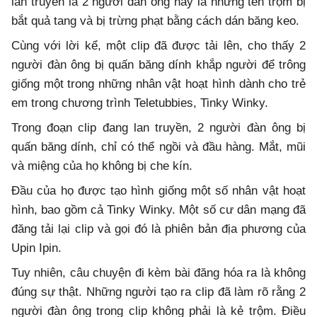
lan truyền là 2 người đàn ông này là những tên trộm bị
bắt quả tang và bị trừng phạt bằng cách dán băng keo.
Cùng với lời kể, một clip đã được tải lên, cho thấy 2
người đàn ông bị quấn băng dính khắp người để trông
giống một trong những nhân vật hoạt hình dành cho trẻ
em trong chương trình Teletubbies, Tinky Winky.
Trong đoạn clip đang lan truyền, 2 người đàn ông bị
quấn băng dính, chỉ có thể ngồi và đầu hàng. Mắt, mũi
và miệng của họ không bị che kín.
Đầu của họ được tạo hình giống một số nhân vật hoạt
hình, bao gồm cả Tinky Winky. Một số cư dân mạng đã
đăng tải lại clip và gọi đó là phiên bản địa phương của
Upin Ipin.
Tuy nhiên, câu chuyện đi kèm bài đăng hóa ra là không
đúng sự thật. Những người tạo ra clip đã làm rõ rằng 2
người đàn ông trong clip không phải là kẻ trộm. Điều