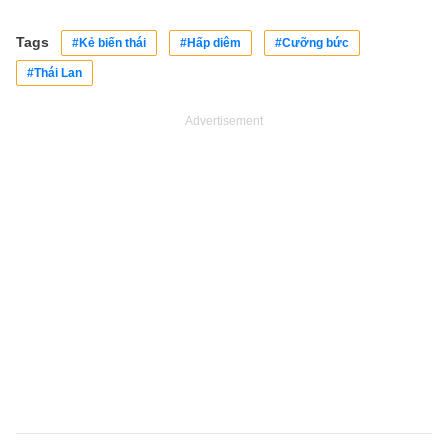
Tags
#Kẻ biến thái
#Hấp diêm
#Cưỡng bức
#Thái Lan
Advertisement