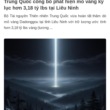
Trung Quốc công bố phát hiện mỏ vàng kỷ
lục hơn 3,18 tỷ lbs tại Liêu Ninh
Bộ Tài nguyên Thiên nhiên Trung Quốc vừa hoàn tất thăm dò
mỏ vàng Dadonggou tại tỉnh Liêu Ninh với trữ lượng ước tính
hơn 3,18 tỷ lbs vàng (tương ...