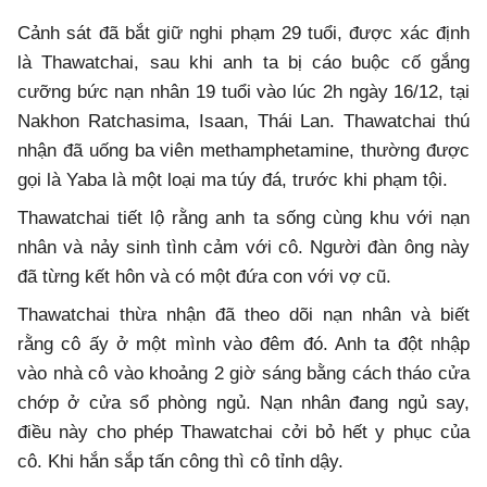
Cảnh sát đã bắt giữ nghi phạm 29 tuổi, được xác định
là Thawatchai, sau khi anh ta bị cáo buộc cố gắng
cưỡng bức nạn nhân 19 tuổi vào lúc 2h ngày 16/12, tại
Nakhon Ratchasima, Isaan, Thái Lan. Thawatchai thú
nhận đã uống ba viên methamphetamine, thường được
gọi là Yaba là một loại ma túy đá, trước khi phạm tội.
Thawatchai tiết lộ rằng anh ta sống cùng khu với nạn
nhân và nảy sinh tình cảm với cô. Người đàn ông này
đã từng kết hôn và có một đứa con với vợ cũ.
Thawatchai thừa nhận đã theo dõi nạn nhân và biết
rằng cô ấy ở một mình vào đêm đó. Anh ta đột nhập
vào nhà cô vào khoảng 2 giờ sáng bằng cách tháo cửa
chớp ở cửa sổ phòng ngủ. Nạn nhân đang ngủ say,
điều này cho phép Thawatchai cởi bỏ hết y phục của
cô. Khi hắn sắp tấn công thì cô tỉnh dậy.