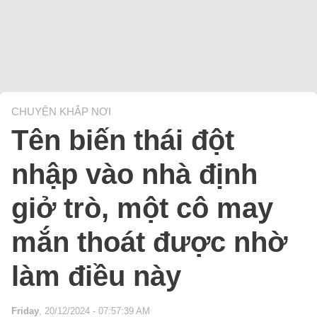
CHUYỆN KHẮP NƠI
Tên biến thái đột
nhập vào nhà định
giở trò, một cô may
mắn thoát được nhờ
làm điều này
Friday
, 20/12/2024 - 07:57:39 AM