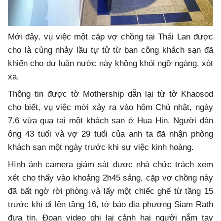
Mới đây, vụ việc một cặp vợ chồng tại Thái Lan được
cho là cùng nhảy lầu tự tử từ ban công khách sạn đã
khiến cho dư luận nước này không khỏi ngỡ ngàng, xót
xa.
Thông tin được tờ Mothership dẫn lại từ tờ Khaosod
cho biết, vụ việc mới xảy ra vào hôm Chủ nhật, ngày
7.6 vừa qua tại một khách sạn ở Hua Hin. Người đàn
ông 43 tuổi và vợ 29 tuổi của anh ta đã nhận phòng
khách sạn một ngày trước khi sự việc kinh hoàng.
Hình ảnh camera giám sát được nhà chức trách xem
xét cho thấy vào khoảng 2h45 sáng, cặp vợ chồng này
đã bất ngờ rời phòng và lấy một chiếc ghế từ tầng 15
trước khi đi lên tầng 16, tờ báo địa phương Siam Rath
đưa tin. Đoạn video ghi lại cảnh hai người nắm tay