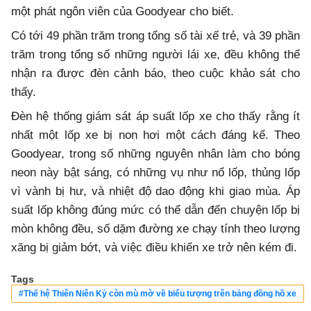
một phát ngôn viên của Goodyear cho biết.
Có tới 49 phần trăm trong tổng số tài xế trẻ, và 39 phần
trăm trong tổng số những người lái xe, đều không thể
nhận ra được đèn cảnh báo, theo cuộc khảo sát cho
thấy.
Đèn hệ thống giám sát áp suất lốp xe cho thấy rằng ít
nhất một lốp xe bị non hơi một cách đáng kể. Theo
Goodyear, trong số những nguyên nhân làm cho bóng
neon này bật sáng, có những vụ như nổ lốp, thủng lốp
vì vành bị hư, và nhiệt độ dao động khi giao mùa. Áp
suất lốp không đúng mức có thể dẫn đến chuyện lốp bị
mòn không đều, số dặm đường xe chạy tính theo lượng
xăng bị giảm bớt, và việc điều khiển xe trở nên kém đi.
Tags
#Thế hệ Thiên Niên Kỷ còn mù mờ về biểu tượng trên bảng đồng hồ xe