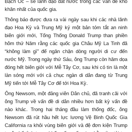
Bạch Ốc – sẽ lãnh đạo đất nước trong các vấn đề khó
khăn nhất của quốc gia.
Thông báo được đưa ra vài ngày sau khi các nhà lãnh
đạo Hoa Kỳ và Trung Mỹ ký một bản tóm tắt an ninh
biên giới mới, Tổng Thống Donald Trump than phiền
hôm thứ Năm rằng các quốc gia Châu Mỹ La Tinh đã
“không làm gì” để ngăn chặn dòng người di cư đến
nước Mỹ. Trong ngày thứ Sáu, ông Trump còn hăm dọa
đóng hết biên giới với Mễ Tây Cơ, sau khi có tin là một
làn sóng mới với cả chục ngàn di dân đang từ Trung
Mỹ tiến tới Mễ Tây Cơ để tới Hoa Kỳ.
Ông Newsom, một đảng viên Dân chủ, đã tranh cãi với
ông Trump về vấn đề di dân nhiều hơn bất kỳ vấn đề
nào khác. Trong hai tháng đầu làm thống đốc, ông
Newsom đã rút hầu hết lực lương Vệ Binh Quốc Gia
California ra khỏi vùng biên giới và đệ đơn kiện Trump