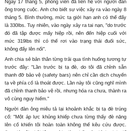
Ngày 17 tháng 5, phóng viên đã liên hệ với người đàn
ông trong cuộc. Anh cho biết sự việc xảy ra vào ngày 8
tháng 5. Bình thường, mức tạ giới hạn anh có thể đẩy
là 330lbs. Tuy nhiên, vào ngày xảy ra tai nạn, "do trước
đó đã tập được mấy hiệp rồi, nên đến hiệp cuối với
mức 319lbs thì có thể rơi vào trạng thái đuối sức,
không đẩy lên nổi".
Anh chia sẻ bản thân từng trải qua tình huống tương tự
trước đây: "Lần trước bị tạ đè, do tôi đã chỉnh sẵn
thanh đỡ bảo vệ (safety bars) nên chỉ cần dịch chuyển
tạ về phía cổ là thoát được. Lần này tôi cũng nghĩ mình
đã chỉnh thanh bảo vệ rồi, nhưng hóa ra chưa, thành ra
vô cùng nguy hiểm."
Người đàn ông miêu tả lại khoảnh khắc bị tạ đè trúng
cổ: "Một áp lực khủng khiếp chưa từng thấy đè nặng
lên cổ khiến tôi hoàn toàn không thể kêu cứu được.