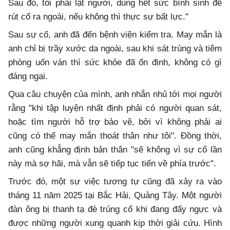
Sau đó, tôi phải lật người, dùng hết sức bình sinh để
rút cổ ra ngoài, nếu không thì thực sự bất lực."
Sau sự cố, anh đã đến bệnh viện kiểm tra. May mắn là
anh chỉ bị trầy xước da ngoài, sau khi sát trùng và tiêm
phòng uốn ván thì sức khỏe đã ổn định, không có gì
đáng ngại.
Qua câu chuyện của mình, anh nhắn nhủ tới mọi người
rằng "khi tập luyện nhất định phải có người quan sát,
hoặc tìm người hỗ trợ bảo vệ, bởi vì không phải ai
cũng có thể may mắn thoát thân như tôi". Đồng thời,
anh cũng khẳng định bản thân "sẽ không vì sự cố lần
này mà sợ hãi, mà vẫn sẽ tiếp tục tiến về phía trước".
Trước đó, một sự việc tương tự cũng đã xảy ra vào
tháng 11 năm 2025 tại Bắc Hải, Quảng Tây. Một người
đàn ông bị thanh tạ đè trúng cổ khi đang đẩy ngực và
được những người xung quanh kịp thời giải cứu. Hình