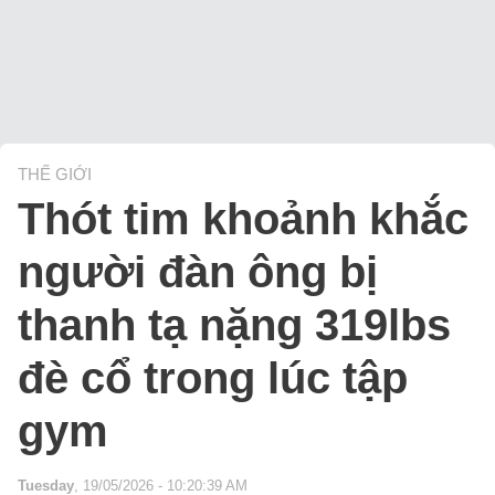
THẾ GIỚI
Thót tim khoảnh khắc
người đàn ông bị
thanh tạ nặng 319lbs
đè cổ trong lúc tập
gym
Tuesday
, 19/05/2026 - 10:20:39 AM