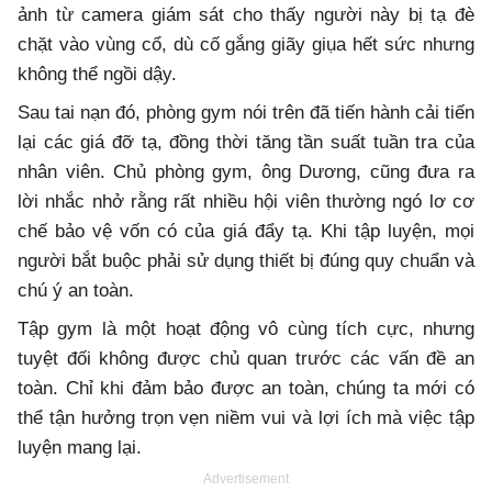
ảnh từ camera giám sát cho thấy người này bị tạ đè
chặt vào vùng cổ, dù cố gắng giãy giụa hết sức nhưng
không thể ngồi dậy.
Sau tai nạn đó, phòng gym nói trên đã tiến hành cải tiến
lại các giá đỡ tạ, đồng thời tăng tần suất tuần tra của
nhân viên. Chủ phòng gym, ông Dương, cũng đưa ra
lời nhắc nhở rằng rất nhiều hội viên thường ngó lơ cơ
chế bảo vệ vốn có của giá đẩy tạ. Khi tập luyện, mọi
người bắt buộc phải sử dụng thiết bị đúng quy chuẩn và
chú ý an toàn.
Tập gym là một hoạt động vô cùng tích cực, nhưng
tuyệt đối không được chủ quan trước các vấn đề an
toàn. Chỉ khi đảm bảo được an toàn, chúng ta mới có
thể tận hưởng trọn vẹn niềm vui và lợi ích mà việc tập
luyện mang lại.
Advertisement