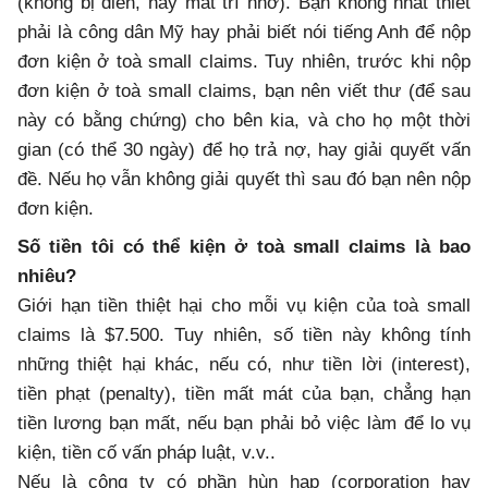
(không bị điên, hay mất trí nhớ). Bạn không nhất thiết
phải là công dân Mỹ hay phải biết nói tiếng Anh để nộp
đơn kiện ở toà small claims. Tuy nhiên, trước khi nộp
đơn kiện ở toà small claims, bạn nên viết thư (để sau
này có bằng chứng) cho bên kia, và cho họ một thời
gian (có thể 30 ngày) để họ trả nợ, hay giải quyết vấn
đề. Nếu họ vẫn không giải quyết thì sau đó bạn nên nộp
đơn kiện.
Số tiền tôi có thể kiện ở toà small claims là bao
nhiêu?
Giới hạn tiền thiệt hại cho mỗi vụ kiện của toà small
claims là $7.500. Tuy nhiên, số tiền này không tính
những thiệt hại khác, nếu có, như tiền lời (interest),
tiền phạt (penalty), tiền mất mát của bạn, chẳng hạn
tiền lương bạn mất, nếu bạn phải bỏ việc làm để lo vụ
kiện, tiền cố vấn pháp luật, v.v..
Nếu là công ty có phần hùn hạp (corporation hay