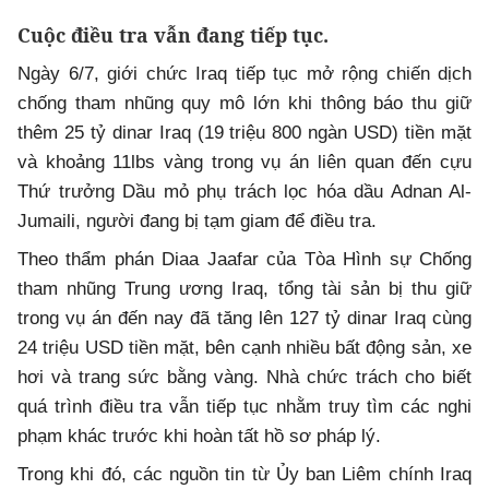
Cuộc điều tra vẫn đang tiếp tục.
Ngày 6/7, giới chức Iraq tiếp tục mở rộng chiến dịch
chống tham nhũng quy mô lớn khi thông báo thu giữ
thêm 25 tỷ dinar Iraq (19 triệu 800 ngàn USD) tiền mặt
và khoảng 11lbs vàng trong vụ án liên quan đến cựu
Thứ trưởng Dầu mỏ phụ trách lọc hóa dầu Adnan Al-
Jumaili, người đang bị tạm giam để điều tra.
Theo thẩm phán Diaa Jaafar của Tòa Hình sự Chống
tham nhũng Trung ương Iraq, tổng tài sản bị thu giữ
trong vụ án đến nay đã tăng lên 127 tỷ dinar Iraq cùng
24 triệu USD tiền mặt, bên cạnh nhiều bất động sản, xe
hơi và trang sức bằng vàng. Nhà chức trách cho biết
quá trình điều tra vẫn tiếp tục nhằm truy tìm các nghi
phạm khác trước khi hoàn tất hồ sơ pháp lý.
Trong khi đó, các nguồn tin từ Ủy ban Liêm chính Iraq