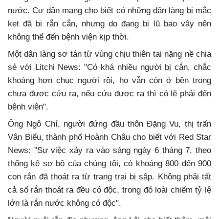
nước. Cư dân mạng cho biết có những dân làng bị mắc
kẹt đã bị rắn cắn, nhưng do đang bị lũ bao vây nên
không thể đến bệnh viện kịp thời.
Một dân làng sơ tán từ vùng chịu thiên tai nặng nề chia
sẻ với Litchi News: "Có khá nhiều người bị cắn, chắc
khoảng hơn chục người rồi, họ vẫn còn ở bên trong
chưa được cứu ra, nếu cứu được ra thì có lẽ phải đến
bệnh viện".
Ông Ngô Chí, người đứng đầu thôn Đặng Vu, thị trấn
Vân Biểu, thành phố Hoành Châu cho biết với Red Star
News: "Sự việc xảy ra vào sáng ngày 6 tháng 7, theo
thống kê sơ bộ của chúng tôi, có khoảng 800 đến 900
con rắn đã thoát ra từ trang trại bị sập. Không phải tất
cả số rắn thoát ra đều có độc, trong đó loài chiếm tỷ lệ
lớn là rắn nước không có độc".