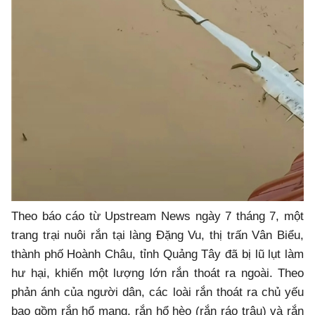
Theo báo cáo từ Upstream News ngày 7 tháng 7, một
trang trại nuôi rắn tại làng Đặng Vu, thị trấn Vân Biểu,
thành phố Hoành Châu, tỉnh Quảng Tây đã bị lũ lụt làm
hư hại, khiến một lượng lớn rắn thoát ra ngoài. Theo
phản ánh của người dân, các loài rắn thoát ra chủ yếu
bao gồm rắn hổ mang, rắn hổ hèo (rắn ráo trâu) và rắn