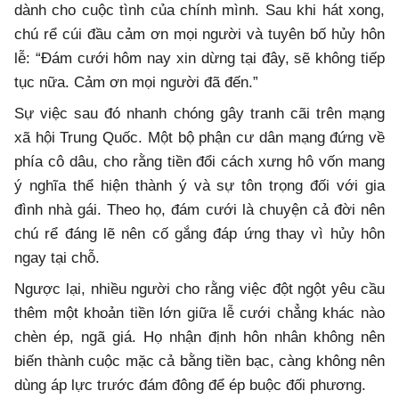
dành cho cuộc tình của chính mình. Sau khi hát xong,
chú rể cúi đầu cảm ơn mọi người và tuyên bố hủy hôn
lễ: “Đám cưới hôm nay xin dừng tại đây, sẽ không tiếp
tục nữa. Cảm ơn mọi người đã đến.”
Sự việc sau đó nhanh chóng gây tranh cãi trên mạng
xã hội Trung Quốc. Một bộ phận cư dân mạng đứng về
phía cô dâu, cho rằng tiền đổi cách xưng hô vốn mang
ý nghĩa thể hiện thành ý và sự tôn trọng đối với gia
đình nhà gái. Theo họ, đám cưới là chuyện cả đời nên
chú rể đáng lẽ nên cố gắng đáp ứng thay vì hủy hôn
ngay tại chỗ.
Ngược lại, nhiều người cho rằng việc đột ngột yêu cầu
thêm một khoản tiền lớn giữa lễ cưới chẳng khác nào
chèn ép, ngã giá. Họ nhận định hôn nhân không nên
biến thành cuộc mặc cả bằng tiền bạc, càng không nên
dùng áp lực trước đám đông để ép buộc đối phương.