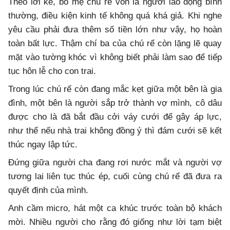
Theo lời kể, bố mẹ chú rể vốn là người lao động bình
thường, điều kiện kinh tế không quá khá giả. Khi nghe
yêu cầu phải đưa thêm số tiền lớn như vậy, họ hoàn
toàn bất lực. Thậm chí ba của chú rể còn lặng lẽ quay
mặt vào tường khóc vì không biết phải làm sao để tiếp
tục hôn lễ cho con trai.
Trong lúc chú rể còn đang mắc kẹt giữa một bên là gia
đình, một bên là người sắp trở thành vợ mình, cô dâu
được cho là đã bắt đầu cởi váy cưới để gây áp lực,
như thể nếu nhà trai không đồng ý thì đám cưới sẽ kết
thúc ngay lập tức.
Đứng giữa người cha đang rơi nước mắt và người vợ
tương lai liên tục thúc ép, cuối cùng chú rể đã đưa ra
quyết định của mình.
Anh cầm micro, hát một ca khúc trước toàn bộ khách
mời. Nhiều người cho rằng đó giống như lời tạm biệt