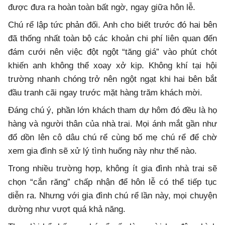
được đưa ra hoàn toàn bất ngờ, ngay giữa hôn lễ.
Chú rể lập tức phản đối. Anh cho biết trước đó hai bên
đã thống nhất toàn bộ các khoản chi phí liên quan đến
đám cưới nên việc đột ngột “tăng giá” vào phút chót
khiến anh không thể xoay xở kịp. Không khí tại hội
trường nhanh chóng trở nên ngột ngạt khi hai bên bắt
đầu tranh cãi ngay trước mặt hàng trăm khách mời.
Đáng chú ý, phần lớn khách tham dự hôm đó đều là họ
hàng và người thân của nhà trai. Mọi ánh mắt gần như
đổ dồn lên cô dâu chú rể cùng bố mẹ chú rể để chờ
xem gia đình sẽ xử lý tình huống này như thế nào.
Trong nhiều trường hợp, không ít gia đình nhà trai sẽ
chọn “cắn răng” chấp nhận để hôn lễ có thể tiếp tục
diễn ra. Nhưng với gia đình chú rể lần này, mọi chuyện
dường như vượt quá khả năng.