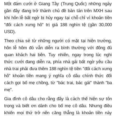
Một đám cưới ở Giang Tây (Trung Quốc) những ngày
gần đây đang trở thành chủ đề bàn tán trên MXH sau
khi hôn lễ bất ngờ bị hủy ngay tại chỗ chỉ vì khoản tiền
"đổi cách xưng hô" trị giá 188 nghìn tệ (gần 30,000
USD).
Theo chia sẻ từ những người có mặt tại hiện trường,
hôn lễ hôm đó vẫn diễn ra bình thường với đông đủ
quan khách hai bên. Tuy nhiên, ngay trong lúc nghi
thức cưới đang diễn ra, phía nhà gái bất ngờ yêu cầu
nhà trai phải đưa thêm 188 nghìn tệ tiền "đổi cách xưng
hô" khoản tiền mang ý nghĩa cô dâu chính thức đổi
cách gọi bố mẹ chồng, từ "bác trai, bác gái" thành "ba
mẹ".
Gia đình cô dâu cho rằng đây là cách thể hiện sự tôn
trọng và biết ơn dành cho bố mẹ cô dâu. Nhưng điều
khiến mọi thứ trở nên căng thẳng là khoản tiền này