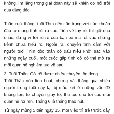
không. Im lặng trong giai đoạn này sẽ khiến cơ hội trôi
qua đáng tiếc.
Tuần cuối tháng, tuổi Thìn nên cẩn trọng với các khoản
đầu tư mang tính rủi ro cao. Tiền về tay rồi thì giữ cho
chắc, đừng vì lời rủ rê của bạn bè mà rót vào những
kênh chưa hiểu rõ. Ngoài ra, chuyện tình cảm với
người tuổi Thìn độc thân có dấu hiệu khởi sắc vào
những ngày cuối, một cuộc gặp tình cờ có thể mở ra
mối quan hệ nghiêm túc về sau.
3. Tuổi Thân: Gỡ rối được nhiều chuyện tồn đọng
Tuổi Thân vốn linh hoạt, nhưng vài tháng qua nhiều
người trong tuổi này lại bị mắc kẹt ở những vấn đề
không tên, từ chuyện giấy tờ, thủ tục cho tới các mối
quan hệ rối ren. Tháng 6 là tháng tháo nút.
Từ ngày mùng 5 đến ngày 15, mọi việc trì trệ trước đây