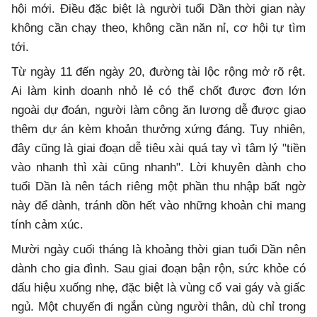
hội mới. Điều đặc biệt là người tuổi Dần thời gian này
không cần chạy theo, không cần năn nỉ, cơ hội tự tìm
tới.
Từ ngày 11 đến ngày 20, đường tài lộc rộng mở rõ rệt.
Ai làm kinh doanh nhỏ lẻ có thể chốt được đơn lớn
ngoài dự đoán, người làm công ăn lương dễ được giao
thêm dự án kèm khoản thưởng xứng đáng. Tuy nhiên,
đây cũng là giai đoạn dễ tiêu xài quá tay vì tâm lý "tiền
vào nhanh thì xài cũng nhanh". Lời khuyên dành cho
tuổi Dần là nên tách riêng một phần thu nhập bất ngờ
này để dành, tránh dồn hết vào những khoản chi mang
tính cảm xúc.
Mười ngày cuối tháng là khoảng thời gian tuổi Dần nên
dành cho gia đình. Sau giai đoạn bận rộn, sức khỏe có
dấu hiệu xuống nhẹ, đặc biệt là vùng cổ vai gáy và giấc
ngủ. Một chuyến đi ngắn cùng người thân, dù chỉ trong