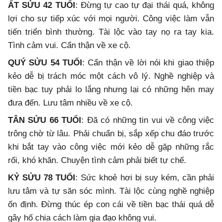
ẤT SỬU 42 TUỔI
: Đừng tự cao tự đại thái quá, không
lợi cho sự tiếp xúc với mọi người. Công việc làm vẫn
tiến triển bình thường. Tài lộc vào tay nọ ra tay kia.
Tình cảm vui. Cẩn thận về xe cộ.
QUÝ SỬU 54 TUỔI
: Cẩn thận về lời nói khi giao thiệp
kẻo dễ bị trách móc một cách vô lý. Nghề nghiệp và
tiền bạc tuy phải lo lắng nhưng lại có những hên may
đưa đến. Lưu tâm nhiều về xe cộ.
TÂN SỬU 66 TUỔI
: Đã có những tin vui về công việc
trông chờ từ lâu. Phải chuẩn bị, sắp xếp chu đáo trước
khi bắt tay vào công việc mới kẻo dễ gặp những rắc
rối, khó khăn. Chuyện tình cảm phải biết tự chế.
KỶ SỬU 78 TUỔI
: Sức khoẻ hơi bị suy kém, cần phải
lưu tâm và tự săn sóc mình. Tài lộc cùng nghề nghiệp
ổn định. Đừng thúc ép con cái về tiền bạc thái quá dễ
gây hố chia cách làm gia đạo không vui.