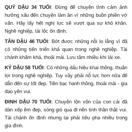
QUÝ DẬU 34 TUỔI
: Đừng để chuyện tình cảm ảnh
hưởng xấu đến chuyện làm ăn vì những buồn phiền vớ
vẩn. Hãy lấy hết nghị lực sẽ vượt qua sự khó khăn.
Nghề nghiệp, tài lộc ổn định.
TÂN DẬU 46 TUỔI
: Bớt được những nỗi lo lắng vì đã
có những tiến triển khả quan trong nghề nghiệp. Tài
chánh khấm khá, thoải mái. Lưu tâm nhiều khi lái xe.
KỶ DẬU 58 TUỔI
: Có những dấu hiệu khai thông, thuận
lợi trong nghề nghiệp. Tuy vậy phải nỗ lực hơn nữa để
dẫn đến sự tốt đẹp. Tiền bạc hanh thông, thoải mái - gia
đạo yên vui.
ĐINH DẬU 70 TUỔI
: Chuyện lộn xộn của con cái đã
dàn xếp êm đẹp, sóng gió qua đi nên tinh thần thật vui.
Tài chánh ổn định nhưng lại phải tiêu pha nhiều trong
gia đình.