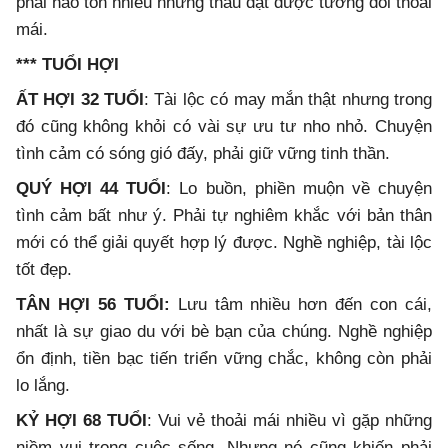
phải hao tốn nhiều nhưng thâu đạt được tương đối thoải
mái.
*** TUỔI HỢI
ẤT HỢI 32 TUỔI
: Tài lộc có may mắn thật nhưng trong
đó cũng không khỏi có vài sự ưu tư nho nhỏ. Chuyện
tình cảm có sóng gió đấy, phải giữ vững tinh thần.
QUÝ HỢI 44 TUỔI
: Lo buồn, phiền muộn về chuyện
tình cảm bất như ý. Phải tự nghiêm khắc với bản thân
mới có thể giải quyết hợp lý được. Nghề nghiệp, tài lộc
tốt đẹp.
TÂN HỢI 56 TUỔI:
Lưu tâm nhiều hơn đến con cái,
nhất là sự giao du với bè bạn của chúng. Nghề nghiệp
ổn định, tiền bạc tiến triển vững chắc, không còn phải
lo lắng.
KỶ HỢI 68 TUỔI
: Vui vẻ thoải mái nhiều vì gặp những
niềm vui trong cuộc sống. Nhưng nó cũng khiến phải