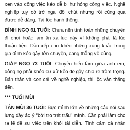
xen vào công việc kẻo dễ bị hư hỏng công việc. Nghề
nghiệp tuy có trở ngại đôi chút nhưng rồi cũng qua
được dễ dàng. Tài lộc hanh thông.
BÍNH NGỌ 61 TUỔI
: Chưa nên tính toán những chuyện
đi chơi hoặc làm ăn xa lúc này vì không phải là lúc
thuận tiện. Dàn xếp cho khéo những xung khắc trong
gia đình kẻo gây lớn chuyện, căng thẳng vô cùng.
GIÁP NGỌ 73 TUỔI
: Chuyện hiểu lầm giữa anh em,
dòng họ phải khéo cư xử kẻo dễ gây chia rẽ trầm trọng.
Bản thân và con cái về nghề nghiệp, tài lộc vẫn thăng
tiến.
*** TUỔI MÙI
TÂN MÙI 36 TUỔI
: Bực mình lớn về những câu nói sau
lưng đầy ác ý "bới tro trét trấu" mình. Cần phải làm cho
ra lẽ để sự việc trên khỏi tái diễn. Tình cảm cá nhân