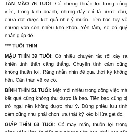
TÂN MÃO 76 TUỔI
: Có những thuận lợi trong công
việc, trong kinh doanh, nhưng đây chỉ là bước đầu,
chưa đạt được kết quả như ý muốn. Tiền bạc tuy vô
nhưng vẫn còn nhiều khó khăn. Yên tâm, sẽ có quý
nhân giúp đỡ.
*** TUỔI THÌN
MẬU THÌN 39 TUỔI
: Có nhiều chuyện rắc rối xảy ra
khiến tinh thần căng thẳng. Chuyện tình cảm cũng
không thuận lợi. Ráng nhẫn nhịn để qua thời kỳ không
hên. Cần thận về xe cộ.
BÍNH THÌN 51 TUỔI
: Mệt mỏi nhiều trong công việc mà
kết quả cũng không thu được là bao. Tiền bạc cũng bị
trở ngại nên không được như ý. Đừng phiêu lưu tình
cảm cũng như phải chọn lựa thật kỹ kẻo bị lừa gạt đó.
GIÁP THÌN 63 TUỔI
: Có may mắn, thuận lợi trong