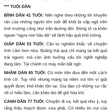
*** TUỔI DẦN
BÍNH DẦN 41 TUỔI:
Nên nghe theo những lời khuyên
răn của những người lớn tuổi để khỏi bị vấp ngã trên
tình trường cũng như trên đường đời. Đừng tỏ ra khôn
ngoan "ngựa non háu đá" sẽ lãnh hậu quả khó lường.
GIÁP DẦN 53 TUỔI
:
Cần tự nghiêm khắc về chuyện
tình cảm hơn nữa. Buông thả quá chỉ mang lại kết quả
trái ngược mà còn ảnh hưởng xấu tới nghề nghiệp
đang làm. Tài chánh có may mắn bất ngờ.
NHÂM DẦN 65 TUỔI:
Có món tiền đưa đến một cách
tình cờ. Tuy nhỏ nhưng mang lại niềm vui lớn vì giải
quyết được khó khăn tồn tại. Gia đạo có những sự rắc
rối vì hiểu lầm, cần khéo léo để giữ hòa khí.
CANH DẦN 77 TUỔI
:
Chuyện đi xa, kết quả như ý, tuy
rằng thâu hoạch được vừa phải. Có nhiều tin vui của