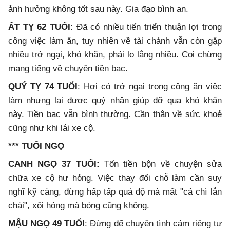
ảnh hưởng không tốt sau này. Gia đạo bình an.
ẤT TỴ 62 TUỔI
: Đã có nhiều tiến triển thuận lợi trong
công việc làm ăn, tuy nhiên về tài chánh vẫn còn gặp
nhiều trở ngại, khó khăn, phải lo lắng nhiều. Coi chừng
mang tiếng về chuyện tiền bạc.
QUÝ TỴ 74 TUỔI
: Hơi có trở ngại trong công ăn việc
làm nhưng lại được quý nhân giúp đỡ qua khó khăn
này. Tiền bạc vẫn bình thường. Cần thận về sức khoẻ
cũng như khi lái xe cộ.
*** TUỔI NGỌ
CANH NGỌ 37 TUỔI:
Tốn tiền bộn về chuyện sửa
chữa xe cộ hư hỏng. Việc thay đổi chỗ làm cần suy
nghĩ kỹ càng, đừng hấp tấp quá độ mà mất "cả chì lẫn
chài", xôi hỏng mà bỏng cũng không.
MẬU NGỌ 49 TUỔI
: Đừng để chuyện tình cảm riêng tư