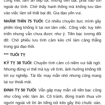
công việc làm ăn tiếp tục nhưng tiền bạc phải hao tốn
ngoài dự tính. Chớ thấy hanh thông mà không lưu tâm
vào việc làm sẽ thất bại đó. Gia đạo yên vui.
NHÂM THÌN 75 TUỔI
: Có nhiều chuyện bực mình gây
phiền lòng không ít tại nơi làm việc. Công việc tuy tiến
triển nhưng vẫn chưa được như ý. Tiền bạc tương đối
đỡ. Chớ phiêu lưu tình cảm kẻo chỉ làm căng thẳng
trong gia đạo thôi.
*** TUỔI TỴ
KỶ TỴ 38 TUỔI
: Chuyện tình cảm có niềm vui bất ngờ.
Nhưng đừng vì thế mà lụy về tình, ảnh hưởng không tốt
tới sự nghiệp. Tài lộc may mắn nhỏ nhưng cũng mang
lại sự thoải mái.
ĐINH TỴ 50 TUỔI
: Vẫn gặp may mắn về tiền bạc cũng
như công việc làm ăn. Cố tránh, đừng tranh thua với
người ngoài về lời ăn tiếng nói kẻo gây thù chuốc oán,