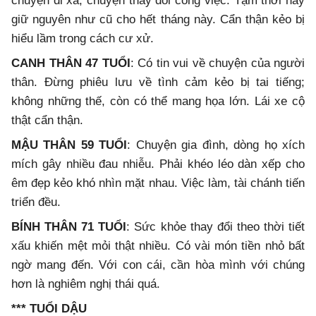
chuyện đi xa, chuyện thay đổi công việc. Tạm thời hãy
giữ nguyên như cũ cho hết tháng này. Cẩn thận kẻo bị
hiểu lầm trong cách cư xử.
CANH THÂN 47 TUỔI
: Có tin vui về chuyện của người
thân. Đừng phiêu lưu về tình cảm kẻo bị tai tiếng;
không những thế, còn có thể mang họa lớn. Lái xe cộ
thật cẩn thận.
MẬU THÂN 59 TUỔI
: Chuyện gia đình, dòng họ xích
mích gây nhiều đau nhiễu. Phải khéo léo dàn xếp cho
êm đẹp kẻo khó nhìn mặt nhau. Việc làm, tài chánh tiến
triển đều.
BÍNH THÂN 71 TUỔI
: Sức khỏe thay đổi theo thời tiết
xấu khiến mệt mỏi thật nhiều. Có vài món tiền nhỏ bất
ngờ mang đến. Với con cái, cần hòa mình với chúng
hơn là nghiêm nghị thái quá.
*** TUỔI DẬU