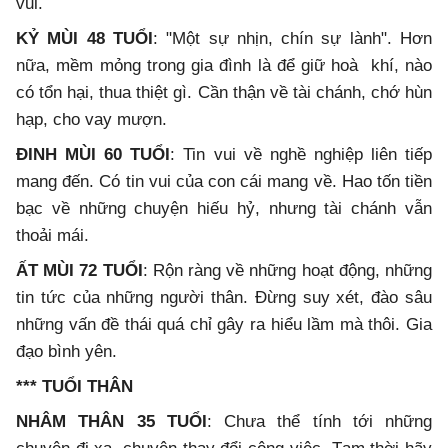
vui.
KỶ MÙI 48 TUỔI
: "Một sự nhịn, chín sự lành". Hơn
nữa, mềm mỏng trong gia đình là để giữ hoà khí, nào
có tổn hại, thua thiệt gì. Cần thận về tài chánh, chớ hùn
hạp, cho vay mượn.
ĐINH MÙI 60 TUỔI
: Tin vui về nghề nghiệp liên tiếp
mang đến. Có tin vui của con cái mang về. Hao tốn tiền
bạc về những chuyện hiếu hỷ, nhưng tài chánh vẫn
thoải mái.
ẤT MÙI 72 TUỔI
: Rộn ràng về những hoạt động, những
tin tức của những người thân. Đừng suy xét, đào sâu
những vấn đề thái quá chỉ gây ra hiểu lầm mà thôi. Gia
đạo bình yên.
*** TUỔI THÂN
NHÂM THÂN 35 TUỔI
: Chưa thể tính tới những