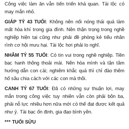
Công việc làm ăn vẫn tiến triển khá quan. Tài lộc có
may mắn nhỏ.
GIÁP TÝ 43 TUỔI
: Không nên nổi nóng thái quá làm
mất hòa khí trong gia đình. Nên thận trọng trong nghề
nghiệp hiện tại cũng như phải đề phòng kẻ tiểu nhân
rình cơ hội mưu hại. Tài lộc hơi phải lo nghĩ.
NHÂM TÝ 55 TUỔI
: Có tin vui trong nghề nghiệp. Tiền
bạc hanh thông thoải mái. Nên hòa mình và tận tâm
hướng dẫn con cái; nghiêm khắc quá thì chỉ đào thêm
hố sâu chia cách với các con mà thôi.
CANH TÝ 67 TUỔI
: Đã có những sự thuận lợi, may
mắn trong công việc tuy nhiên vẫn còn phải bôn ba,
phải nỗ lực nhiều hơn nữa mới có thể đạt được kết quả
như ý. Tài bạc ổn định, gia đạo bình yên.
*** TUỔI SỬU