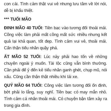
con cái. Tình cảm thật vui vẻ nhưng lưu tâm về lời nói,
dễ bị khẩu thiệt.
*** TUỔI MÃO
ĐINH MÃO 40 TUỔI
: Tiền bạc vào tương đối thoải mái.
Công việc làm phải mất công mất sức nhiều nhưng kết
quả lại khả quan, tốt đẹp. Tình cảm vui vẻ, thoải mái.
Cẩn thận tiểu nhân quậy phá.
ẤT MÃO 52 TUỔI
: Lúc này phải hao tốn về những
chuyện ngoài ý muốn. Tài lộc cũng vẫn bình thường.
Cần phải để ý đến kẻ tiểu nhân ganh ghét, chụp mũ, nói
xấu. Cũng cần thận thật nhiều khi lái xe.
QUÝ MÃO 64 TUỔI
: Công việc làm tương đối ổn định,
bớt phải lo lắng, suy nghĩ. Tiền bạc có may mắn nhỏ.
Tình cảm cá nhân thoải mái. Có chuyện bận tâm xảy ra
trong gia đình.