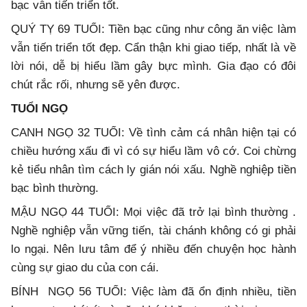
bạc vẫn tiến triển tốt.
QUÝ TỴ 69 TUỔI: Tiền bạc cũng như công ăn việc làm
vẫn tiến triển tốt đẹp. Cẩn thận khi giao tiếp, nhất là về
lời nói, dễ bị hiểu lầm gây bực mình. Gia đạo có đôi
chút rắc rối, nhưng sẽ yên được.
TUỔI NGỌ
CANH NGỌ 32 TUỔI: Về tình cảm cá nhân hiện tại có
chiều hướng xấu đi vì có sự hiểu lầm vô cớ. Coi chừng
kẻ tiểu nhân tìm cách ly gián nói xấu. Nghề nghiệp tiền
bạc bình thường.
MẬU NGỌ 44 TUỔI: Mọi việc đã trở lại bình thường .
Nghề nghiệp vẫn vững tiến, tài chánh không có gi phải
lo ngại. Nên lưu tâm để ý nhiều đến chuyện học hành
cùng sự giao du của con cái.
BÍNH NGỌ 56 TUỔI: Việc làm đã ổn định nhiều, tiền