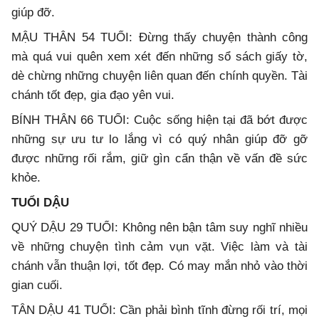
giúp đỡ.
MẬU THÂN 54 TUỔI: Đừng thấy chuyện thành công
mà quá vui quên xem xét đến những sổ sách giấy tờ,
dè chừng những chuyện liên quan đến chính quyền. Tài
chánh tốt đẹp, gia đạo yên vui.
BÍNH THÂN 66 TUỔI: Cuộc sống hiện tại đã bớt được
những sự ưu tư lo lắng vì có quý nhân giúp đỡ gỡ
được những rối rắm, giữ gìn cẩn thận về vấn đề sức
khỏe.
TUỔI DẬU
QUÝ DẬU 29 TUỔI: Không nên bận tâm suy nghĩ nhiều
về những chuyện tình cảm vụn vặt. Việc làm và tài
chánh vẫn thuận lợi, tốt đẹp. Có may mắn nhỏ vào thời
gian cuối.
TÂN DẬU 41 TUỔI: Cần phải bình tĩnh đừng rối trí, mọi