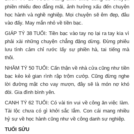
phiền nhiểu đeo đẳng mãi, ảnh hưởng xấu đến chuyện
học hành và nghề nghiệp. Mọi chuyện sẽ êm đẹp, đâu
vào đấy. May mắn nhỏ về tiền bạc.
GIÁP TÝ 38 TUỔI: Tiền bạc vào tay nọ lại ra tay kia vì
phải xài những chuyện chẳng đặng dừng. Đừng phiêu
lưu tình cảm chỉ rước lấy sự phiền hà, tai tiếng mà
thôi.
NHÂM TÝ 50 TUỔI: Cẩn thận về nhà cửa cũng như tiền
bạc kẻo kẻ gian rình rập trộm cướp. Cũng đừng nghe
lời đường mật cho vay mượn, đây sẽ là món nợ khó
đòi. Gia đình bình yên.
CANH TÝ 62 TUỔI: Có vài tin vui về công ăn việc làm.
Tài lộc chưa có gì khởi sắc lắm. Con cái mang nhiều
hỷ sự về học hành cũng như về công danh sự nghiệp.
TUỔI SỬU