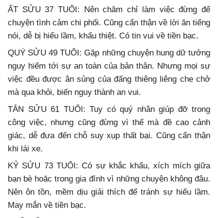
ẤT SỬU 37 TUỔI: Nên chăm chỉ làm việc đừng để
chuyện tình cảm chi phối. Cũng cẩn thận về lời ăn tiếng
nói, dễ bị hiểu lầm, khẩu thiệt. Có tin vui về tiền bạc.
QUÝ SỬU 49 TUỔI: Gặp những chuyện hung dữ tưởng
nguy hiểm tới sự an toàn của bản thân. Nhưng mọi sự
việc đều được ân sủng của đấng thiêng liêng che chở
mà qua khỏi, biến nguy thành an vui.
TÂN SỬU 61 TUỔI: Tuy có quý nhân giúp đỡ trong
công việc, nhưng cũng đừng vì thế mà đề cao cảnh
giác, dễ đưa đến chỗ suy xụp thất bại. Cũng cẩn thận
khi lái xe.
KỶ SỬU 73 TUỔI: Có sự khắc khẩu, xích mích giữa
bạn bè hoặc trong gia đình vì những chuyện không đâu.
Nên ôn tồn, mềm dịu giải thích để tránh sự hiểu lầm.
May mắn về tiền bạc.