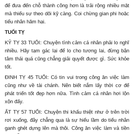
để đưa đến chỗ thành công hơn là trải rộng nhiều mặt
mà thiếu sự theo dõi kỹ càng. Coi chừng gian phi hoặc
tiểu nhân hãm hại.
TUỔI TỴ
KỶ TỴ 33 TUỔI: Chuyện tình cảm cá nhân phải lo nghĩ
nhiều. Hãy tạm gác lại để lo cho tương lai, đừng bận
tâm thái quá cũng chẳng giải quyết được gì. Sức khỏe
tốt.
ĐINH TỴ 45 TUỔI: Có tin vui trong công ăn việc làm
cũng như về tài chánh. Nên biết nắm lấy thời cơ để
phát triển tốt đẹp hơn nữa. Tình cảm cá nhân hơi lộn
xộn đấy.
ẤT TỴ 57 TUỔI: Chuyện thi khẩu thiệt như ở trên trời
rơi xuống, đây chẳng qua là sự hiểu lầm do tiểu nhân
ganh ghét dựng lên mà thôi. Công ăn việc làm và tiền