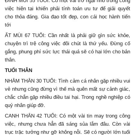
ĐINH MÙI 55 TUỔI: Có một vài trở ngại nhỏ trong công
việc hiện tại khiến phải tính toán ưu tư để giải quyết
cho thỏa đáng. Gia đạo tốt đẹp, con cái học hành tiến
tới
ẤT MÙI 67 TUỔI: Cần nhất là phải giữ gìn sức khỏe,
chuyện trì trệ công việc đôi chút là thứ yếu. Đừng cố
gắng, phung phí sức lực thái quá sẽ có hại lớn cho bản
thân.
TUỔI THÂN
NHÂM THÂN 30 TUỔI: Tình cảm cá nhân gặp nhiều vui
vẻ nhưng cũng đừng vì thế mà quên mất sự cảnh giác,
chắc chắn gặp nhiều điều tai hại. Trong nghề nghiệp có
quý nhân giúp đỡ.
CANH THÂN 42 TUỔI: Có một vài tin may trong công
việc, nhưng chưa hẳn đã sáng sủa lắm đâu. Còn vài
trục trặc tưởng như gỡ không nỗi. Sẽ có người lớn tuổi