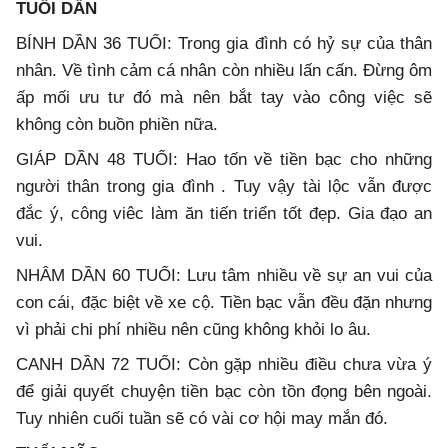
TUỔI DẦN
BÍNH DẦN 36 TUỔI: Trong gia đình có hỷ sự của thân
nhân. Về tình cảm cá nhân còn nhiều lấn cấn. Đừng ôm
ấp mối ưu tư đó mà nên bắt tay vào công việc sẽ
không còn buồn phiền nữa.
GIÁP DẦN 48 TUỔI: Hao tốn về tiền bạc cho những
người thân trong gia đình . Tuy vậy tài lộc vẫn được
đắc ý, công viêc làm ăn tiến triển tốt đẹp. Gia đạo an
vui.
NHÂM DẦN 60 TUỔI: Lưu tâm nhiều về sự an vui của
con cái, đặc biệt về xe cộ. Tiền bạc vẫn đều đặn nhưng
vì phải chi phí nhiều nên cũng không khỏi lo âu.
CANH DẦN 72 TUỔI: Còn gặp nhiều điều chưa vừa ý
để giải quyết chuyện tiền bạc còn tồn đọng bên ngoài.
Tuy nhiên cuối tuần sẽ có vài cơ hội may mắn đó.