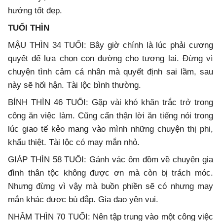
hướng tốt đẹp.
TUỔI THÌN
MẬU THÌN 34 TUỔI: Bây giờ chính là lúc phải cương
quyết để lựa chọn con đường cho tương lai. Đừng vì
chuyện tình cảm cá nhân mà quyết định sai lầm, sau
này sẽ hối hận. Tài lộc bình thường.
BÍNH THÌN 46 TUỔI: Gặp vài khó khăn trắc trở trong
công ăn việc làm. Cũng cẩn thận lời ăn tiếng nói trong
lúc giao tế kẻo mang vào mình những chuyện thị phi,
khẩu thiệt. Tài lộc có may mắn nhỏ.
GIÁP THÌN 58 TUỔI: Gánh vác ôm đồm về chuyện gia
đình thân tộc không được ơn mà còn bị trách móc.
Nhưng đừng vì vậy mà buồn phiền sẽ có nhưng may
mắn khác được bù đắp. Gia đạo yên vui.
NHÂM THÌN 70 TUỔI: Nên tập trung vào một công việc