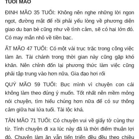
TUỔI MÃO
ĐINH MÃO 35 TUỔI: Không nên nghe những lời ngon
ngọt, đường mật để rồi phải yếu lòng về phương diện
giao du bạn bè cũng như về tình cảm, sẽ có hại lớn đó.
Có may mắn nhỏ về tiền bạc.
ẤT MÃO 47 TUỔI: Có một vài trục trặc trong công việc
làm ăn. Tài chánh trong thời gian này cũng gặp khó
khăn. Nên chỉnh đốn lại phương thức làm việc cũng
phải tập trung vào hơn nữa. Gia đạo hơi rối
QUÝ MÃO 59 TUỔI: Bực mình vì chuyện con cái
không làm theo đúng ý muốn. Tốt nhất nên mềm mỏng
nói chuyện, tìm hiểu chúng hơn nữa để có sự thông
cảm giữa hai lứa tuổi. Tài lộc khá.
TÂN MÃO 71 TUỔI: Có chuyện vui về giấy tờ cùng thư
từ. Tính chuyện đi xa lúc này đã là thời điểm thuận lợi
đó. Chuyện làm ăn vẫn tiến triển đều đều theo chiều