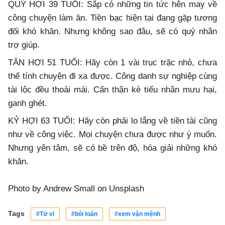
QUÝ HỢI 39 TUỔI: Sắp có những tin tức hên may về
công chuyện làm ăn. Tiền bạc hiện tại đang gặp tương
đối khó khăn. Nhưng không sao đâu, sẽ có quý nhân
trợ giúp.
TÂN HỢI 51 TUỔI: Hãy còn 1 vài trục trặc nhỏ, chưa
thể tính chuyện đi xa được. Công danh sự nghiệp cùng
tài lộc đều thoải mái. Cẩn thận kè tiểu nhân mưu hại,
ganh ghét.
KỶ HỢI 63 TUỔI: Hãy còn phải lo lắng về tiền tài cũng
như về công việc. Mọi chuyện chưa được như ý muốn.
Nhưng yên tâm, sẽ có bề trên độ, hóa giải những khó
khăn.
Photo by
Andrew Small
on
Unsplash
Tags
#Tử vi
#bói toán
#xem vận mệnh