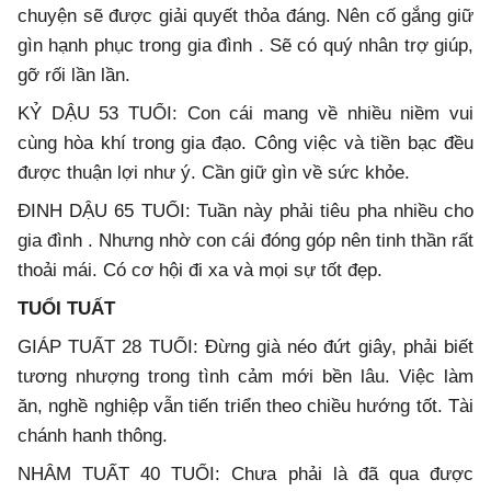
chuyện sẽ được giải quyết thỏa đáng. Nên cố gắng giữ
gìn hạnh phục trong gia đình . Sẽ có quý nhân trợ giúp,
gỡ rối lần lần.
KỶ DẬU 53 TUỔI: Con cái mang về nhiều niềm vui
cùng hòa khí trong gia đạo. Công việc và tiền bạc đều
được thuận lợi như ý. Cần giữ gìn về sức khỏe.
ĐINH DẬU 65 TUỔI: Tuần này phải tiêu pha nhiều cho
gia đình . Nhưng nhờ con cái đóng góp nên tinh thần rất
thoải mái. Có cơ hội đi xa và mọi sự tốt đẹp.
TUỔI TUẤT
GIÁP TUẤT 28 TUỔI: Đừng già néo đứt giây, phải biết
tương nhượng trong tình cảm mới bền lâu. Việc làm
ăn, nghề nghiệp vẫn tiến triển theo chiều hướng tốt. Tài
chánh hanh thông.
NHÂM TUẤT 40 TUỔI: Chưa phải là đã qua được