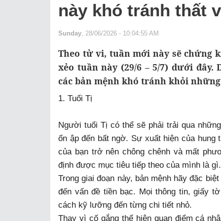
này khó tránh thất 
Sunday
, 28/06/2026 - 10:04:55 AM
Theo tử vi, tuần mới này sẽ chứng k
xẻo tuần này (29/6 – 5/7) dưới đây. 
các bản mệnh khó tránh khỏi những 
1. Tuổi Tị
Người tuổi Tị có thể sẽ phải trải qua nhữn
ổn ập đến bất ngờ. Sự xuất hiện của hung 
của bạn trở nên chông chênh và mất phư
định được mục tiêu tiếp theo của mình là gì.
Trong giai đoạn này, bản mệnh hãy đặc biệt 
đến vấn đề tiền bạc. Mọi thông tin, giấy 
cách kỹ lưỡng đến từng chi tiết nhỏ.
Thay vì cố gắng thể hiện quan điểm cá nhâ