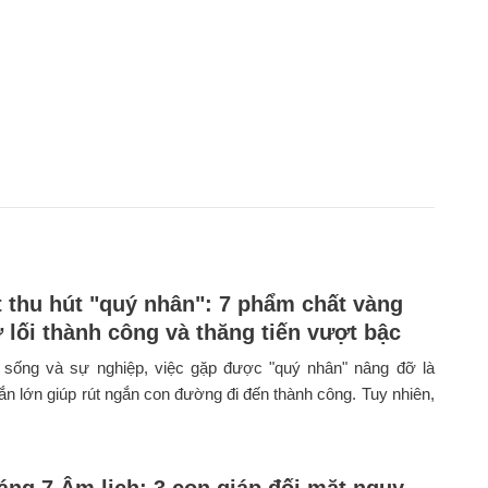
t thu hút "quý nhân": 7 phẩm chất vàng
 lối thành công và thăng tiến vượt bậc
 sống và sự nghiệp, việc gặp được "quý nhân" nâng đỡ là
 lớn giúp rút ngắn con đường đi đến thành công. Tuy nhiên,
háng 7 Âm lịch: 3 con giáp đối mặt nguy