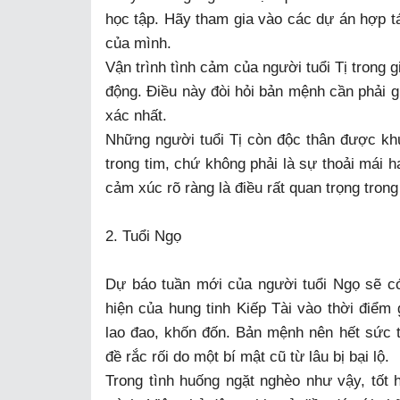
học tập. Hãy tham gia vào các dự án hợp tá
của mình.
Vận trình tình cảm của người tuổi Tị trong g
động. Điều này đòi hỏi bản mệnh cần phải g
xác nhất.
Những người tuổi Tị còn độc thân được kh
trong tim, chứ không phải là sự thoải mái ha
cảm xúc rõ ràng là điều rất quan trọng trong
2. Tuổi Ngọ
Dự báo tuần mới của người tuổi Ngọ sẽ có
hiện của hung tinh Kiếp Tài vào thời điểm
lao đao, khốn đốn. Bản mệnh nên hết sức t
đề rắc rối do một bí mật cũ từ lâu bị bại lộ.
Trong tình huống ngặt nghèo như vậy, tốt