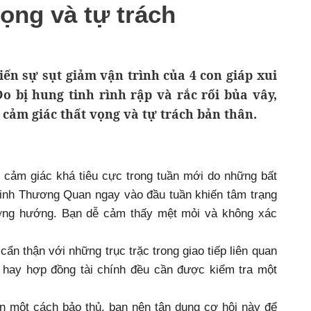
vọng và tự trách
iến sự sụt giảm vận trình của 4 con giáp xui
Do bị hung tinh rình rập và rắc rối bủa vây,
cảm giác thất vọng và tự trách bản thân.
g cảm giác khá tiêu cực trong tuần mới do những bất
tinh Thương Quan ngay vào đầu tuần khiến tâm trạng
ơng hướng. Bạn dễ cảm thấy mệt mỏi và không xác
cẩn thận với những trục trặc trong giao tiếp liên quan
tờ hay hợp đồng tài chính đều cần được kiểm tra một
n một cách bảo thủ, bạn nên tận dụng cơ hội này để