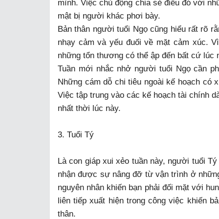
mình. Việc chủ động chia sẻ điều đó với nhữ
mật bị người khác phơi bày.
Bản thân người tuổi Ngọ cũng hiểu rất rõ r
nhạy cảm và yếu đuối về mặt cảm xúc. Vì 
những tổn thương có thể ập đến bất cứ lúc 
Tuần mới nhắc nhở người tuổi Ngọ cần phải
Những cám dỗ chi tiêu ngoài kế hoạch có xu
Việc tập trung vào các kế hoạch tài chính d
nhất thời lúc này.
3. Tuổi Tý
Là con giáp xui xẻo tuần này, người tuổi T
nhận được sự nâng đỡ từ vận trình ở những
nguyên nhân khiến bạn phải đối mặt với hun
liên tiếp xuất hiện trong công việc khiến 
thân.