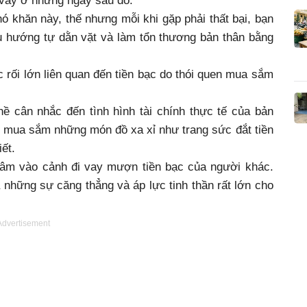
a vây ở những ngày sau đó.
 khăn này, thế nhưng mỗi khi gặp phải thất bại, bạn
xu hướng tự dằn vặt và làm tổn thương bản thân bằng
 rối lớn liên quan đến tiền bạc do thói quen mua sắm
ề cân nhắc đến tình hình tài chính thực tế của bản
đi mua sắm những món đồ xa xỉ như trang sức đắt tiền
ết.
 lâm vào cảnh đi vay mượn tiền bạc của người khác.
những sự căng thẳng và áp lực tinh thần rất lớn cho
Advertisement