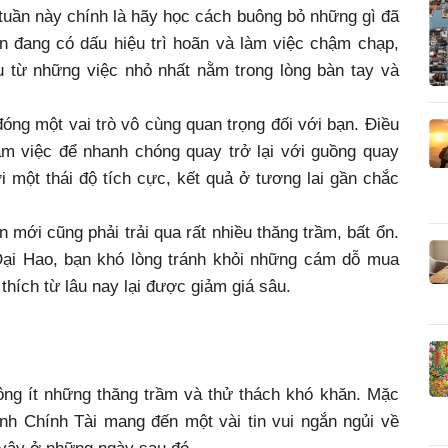
 tuần này chính là hãy học cách buông bỏ những gì đã
ân đang có dấu hiệu trì hoãn và làm việc chậm chạp,
u từ những việc nhỏ nhất nằm trong lòng bàn tay và
óng một vai trò vô cùng quan trọng đối với bạn. Điều
làm việc để nhanh chóng quay trở lại với guồng quay
i một thái độ tích cực, kết quả ở tương lai gần chắc
ần mới cũng phải trải qua rất nhiều thăng trầm, bất ổn.
Đại Hao, bạn khó lòng tránh khỏi những cám dỗ mua
hích từ lâu nay lại được giảm giá sâu.
ng ít những thăng trầm và thử thách khó khăn. Mặc
nh Chính Tài mang đến một vài tin vui ngắn ngủi về