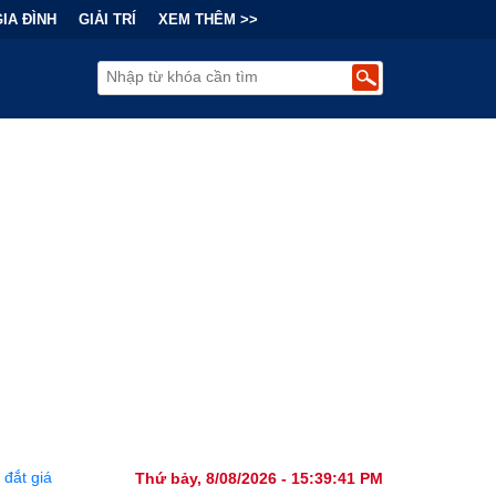
GIA ĐÌNH
GIẢI TRÍ
XEM THÊM >>
y Tài Chính Đằng Sau "Cơn Sốt" Trà Sữa Nhượng Quyền: Lợi Nhuận 
Thứ bảy, 8/08/2026 - 15:39:43 PM