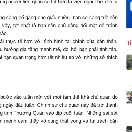
ng người liên quan sẽ tốt hơn là việc ngồi chờ đợi bí
ằng càng cố gắng che giấu nhiều, bạn sẽ càng trở nên
vậy, tốt nhất là bạn nên chủ động đối mặt để tránh
nào.
 thực tế hơn với tình hình tài chính của bản thân.
T
 hướng gia tăng mạnh mẽ, đòi hỏi bạn phải tỉnh táo.
ài hạn quan trọng hơn rất nhiều so với những sở thích
ý bước vào tuần mới với một tâm thế khá chủ quan do
 ngày đầu tuần. Chính sự chủ quan này đã trở thành
g tinh Thương Quan vào dịp cuối tuần. Những sai sót
bản mệnh cảm thấy vô cùng thất vọng và tự trách bản