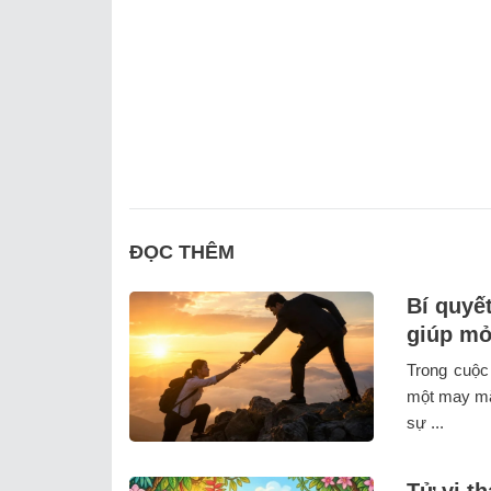
ĐỌC THÊM
Bí quyế
giúp mở
Trong cuộc
một may mắn
sự ...
Tử vi t