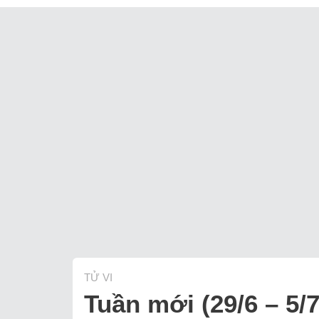
TỬ VI
Tuần mới (29/6 – 5/7