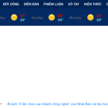
ĐỜI SỐNG
DIỄN ĐÀN
PHIẾM LUẬN
SỔ TAY
KIẾN THỨC
n chọn sai nhánh công nghệ" của Nhật Bản và bài học đắt giá
•
Bẫ