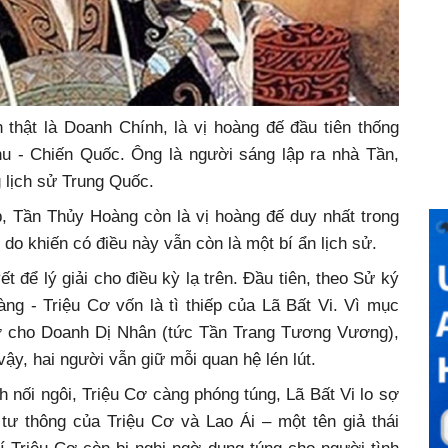
hật là Doanh Chính, là vị hoàng đế đầu tiên thống
u - Chiến Quốc. Ông là người sáng lập ra nhà Tần,
g lịch sử Trung Quốc.
p, Tần Thủy Hoàng còn là vị hoàng đế duy nhất trong
do khiến có điều này vẫn còn là một bí ẩn lịch sử.
t để lý giải cho điều kỳ lạ trên. Đầu tiên, theo Sử ký
ng - Triệu Cơ vốn là tì thiếp của Lã Bất Vi. Vì mục
 Cơ cho Doanh Dị Nhân (tức Tần Trang Tương Vương),
vậy, hai người vẫn giữ mỗi quan hệ lén lút.
nối ngôi, Triệu Cơ càng phóng túng, Lã Bất Vi lo sợ
tư thông của Triệu Cơ và Lao Ái – một tên giả thái