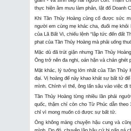
giám - và sinh tiếp hai người con. Thậm ch
thực hiện âm mưu làm phản, lật đổ Doanh C
Khi Tần Thủy Hoàng củng cố được sức mạnh
người em cùng mẹ khác cha, đuổi mẹ khỏi
của Lã Bất Vi, chiếu lệnh “lập tức đến đất 
phạt của Tần Thủy Hoàng mà phải uống thuố
Mặc dù đã trút giận nhưng Tần Thủy Hoàng 
Ông trở nên đa nghi, oán hận và chán ghét 
Mặt khác, lý tưởng lớn nhất của Tần Thủy H
đại. Vị hoàng đế này khao khát sự bất tử để
mình. Chính vì thế, ông lấn sâu vào việc đi
Tần Thủy Hoàng từng nhiều lần phái ngườ
quốc, thậm chí còn cho Từ Phúc dẫn theo 3
chỉ vì mong muốn có được sự bất tử.
Ông không màng chuyện hậu cung và cũng e
mình. Do đó, chuyện lập hậu cứ bị nấn ná ch