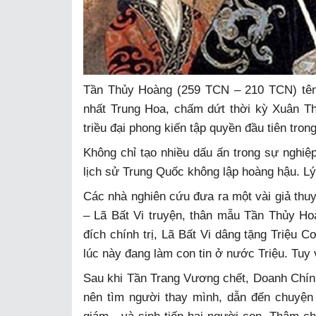
Tần Thủy Hoàng (259 TCN – 210 TCN) tên t
nhất Trung Hoa, chấm dứt thời kỳ Xuân Th
triều đại phong kiến tập quyền đầu tiên tron
Không chỉ tạo nhiều dấu ấn trong sự nghiệ
lịch sử Trung Quốc không lập hoàng hậu. Lý 
Các nhà nghiên cứu đưa ra một vài giả thuyế
– Lã Bất Vi truyện, thân mẫu Tần Thủy Hoà
đích chính trị, Lã Bất Vi dâng tặng Triệu
lúc này đang làm con tin ở nước Triệu. Tuy 
Sau khi Tần Trang Vương chết, Doanh Chính 
nên tìm người thay mình, dẫn đến chuyện 