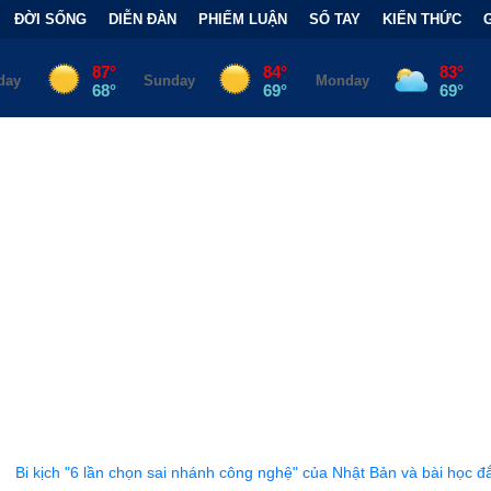
ĐỜI SỐNG
DIỄN ĐÀN
PHIẾM LUẬN
SỔ TAY
KIẾN THỨC
n sai nhánh công nghệ" của Nhật Bản và bài học đắt giá
•
Bẫy Tà