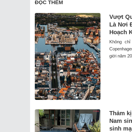
ĐỌC THÊM
Vượt Qu
Là Nơi 
Hoạch K
Không chỉ
Copenhagen
giới năm 202
Thảm kị
Nam sin
sinh mạ