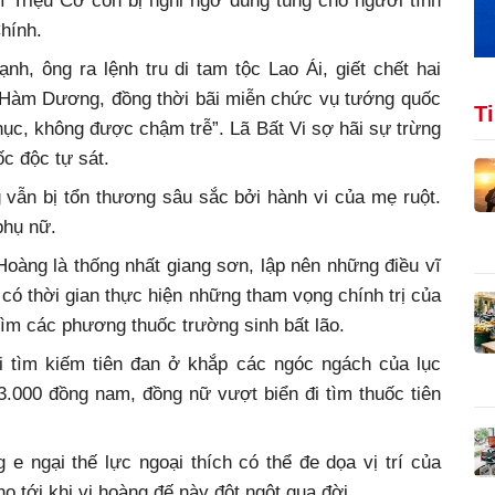
í Triệu Cơ còn bị nghi ngờ dung túng cho người tình
hính.
, ông ra lệnh tru di tam tộc Lao Ái, giết chết hai
 Hàm Dương, đồng thời bãi miễn chức vụ tướng quốc
T
Thục, không được chậm trễ”. Lã Bất Vi sợ hãi sự trừng
c độc tự sát.
vẫn bị tổn thương sâu sắc bởi hành vi của mẹ ruột.
phụ nữ.
oàng là thống nhất giang sơn, lập nên những điều vĩ
 có thời gian thực hiện những tham vọng chính trị của
 tìm các phương thuốc trường sinh bất lão.
i tìm kiếm tiên đan ở khắp các ngóc ngách của lục
.000 đồng nam, đồng nữ vượt biển đi tìm thuốc tiên
 ngại thế lực ngoại thích có thể đe dọa vị trí của
o tới khi vị hoàng đế này đột ngột qua đời.