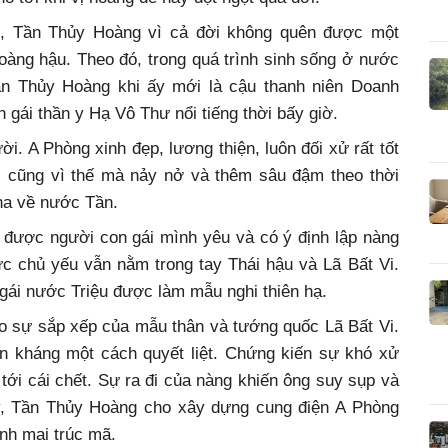
ng, Tần Thủy Hoàng vì cả đời không quên được một
oàng hậu. Theo đó, trong quá trình sinh sống ở nước
Tần Thủy Hoàng khi ấy mới là cậu thanh niên Doanh
n gái thần y Hạ Vô Thư nổi tiếng thời bấy giờ.
i. A Phòng xinh đẹp, lương thiện, luôn đối xử rất tốt
i cũng vì thế mà nảy nở và thêm sâu đậm theo thời
cha về nước Tần.
 được người con gái mình yêu và có ý định lập nàng
ực chủ yếu vẫn nằm trong tay Thái hậu và Lã Bất Vi.
gái nước Triệu được làm mẫu nghi thiên hạ.
o sự sắp xếp của mẫu thân và tướng quốc Lã Bất Vi.
n kháng một cách quyết liệt. Chứng kiến sự khó xử
ới cái chết. Sự ra đi của nàng khiến ông suy sụp và
ày, Tần Thủy Hoàng cho xây dựng cung điện A Phòng
anh mai trúc mã.