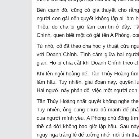
Bên cạnh đó, cũng có giả thuyết cho rằ
người con gái nên quyết không lập ai làm h
Triệu, do cha bị giữ làm con tin ở đây, 
Chính, quen biết một cô gái tên A Phòng, co
Từ nhỏ, cô đã theo cha học y thuật cứu ngườ
với Doanh Chính. Tình cảm giữa hai ngườ
gian. Họ bị chia cắt khi Doanh Chính theo 
Khi lên ngôi hoàng đế, Tần Thủy Hoàng tìm
làm hậu. Tuy nhiên, giai đoạn này, quyền l
Hai người này phản đối việc một người con 
Tần Thủy Hoàng nhất quyết không nghe the
Tuy nhiên, ông cũng chưa đủ mạnh để phả
của người mình yêu, A Phòng chủ động tìm t
thề cả đời không bao giờ lập hậu. Sau n
nguy nga tráng lệ để tưởng nhớ mối tình th