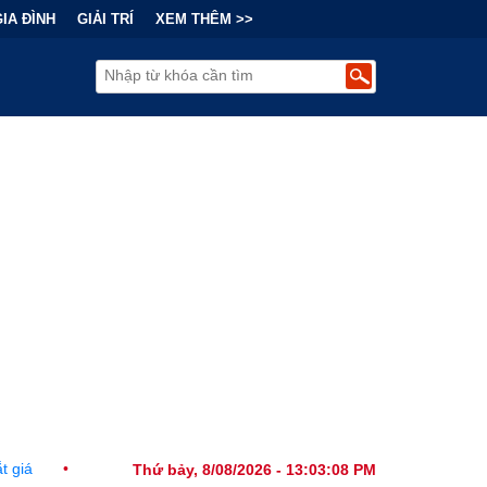
GIA ĐÌNH
GIẢI TRÍ
XEM THÊM >>
i Chính Đằng Sau "Cơn Sốt" Trà Sữa Nhượng Quyền: Lợi Nhuận Thuộc
Thứ bảy, 8/08/2026 - 13:03:09 PM