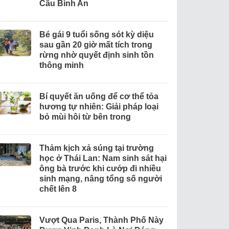
Cầu Bình An
Bé gái 9 tuổi sống sót kỳ diệu
sau gần 20 giờ mất tích trong
rừng nhờ quyết định sinh tồn
thông minh
Bí quyết ăn uống để cơ thể tỏa
hương tự nhiên: Giải pháp loại
bỏ mùi hôi từ bên trong
Thảm kịch xả súng tại trường
học ở Thái Lan: Nam sinh sát hại
ông bà trước khi cướp đi nhiều
sinh mạng, nâng tổng số người
chết lên 8
Vượt Qua Paris, Thành Phố Này