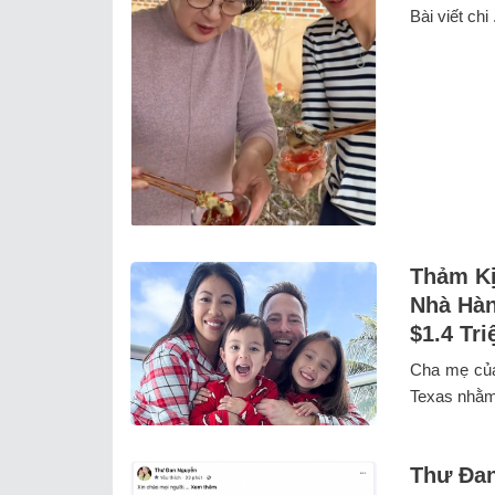
Bài viết chi .
Thảm Kị
Nhà Hàn
$1.4 Tri
Cha mẹ của 
Texas nhằm đ
Thư Đan