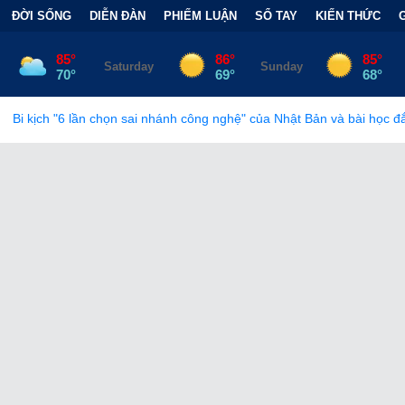
ĐỜI SỐNG
DIỄN ĐÀN
PHIẾM LUẬN
SỔ TAY
KIẾN THỨC
ai nhánh công nghệ" của Nhật Bản và bài học đắt giá
•
Bẫy Tài C