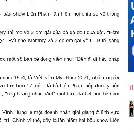
- bầu show Liên Phạm lần hiếm hoi chia sẻ về thông
 Mỹ thì mẹ và 3 em gái của bà đã đều qua đời. "Hôm
c. Rất nhớ Mommy và 3 cô em gái yêu... Buổi sáng
c một số bạn bè động viên như: "Đến đi dì hãy chấp
 năm 1954, là Việt kiều Mỹ. Năm 2021, nhiều người
vợ lớn hơn 17 tuổi - là bà Liên Phạm nộp đơn ly hôn
T
t, "ông hoàng nhạc Việt" một thời đã kết hôn từ năm
m Vĩnh Hưng là một doanh nhân giỏi giang ở lĩnh vực
i trí. Chính vì thế, đây là lần hiếm hoi bầu show Liên