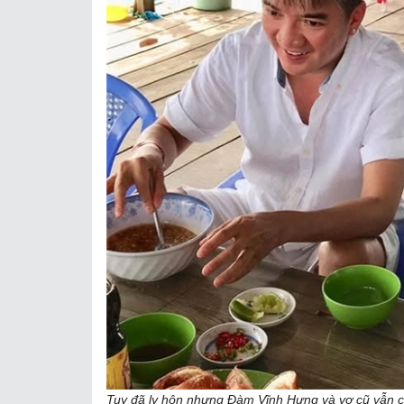
Tuy đã ly hôn nhưng Đàm Vĩnh Hưng và vợ cũ vẫn có 