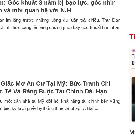
n: Góc khuất 3 năm bị bạo lực, góc nhìn
nh và mối quan hệ với N.H
ian im lặng trước những luồng dư luận trái chiều, Thư Đan
hính thức đăng tải bằng chứng phơi bày góc khuất hôn nhân
T
 Giấc Mơ An Cư Tại Mỹ: Bức Tranh Chi
c Tế Và Ràng Buộc Tài Chính Dài Hạn
u một căn nhà tại Mỹ đòi hỏi khả năng tài chính bền vững
 biết kỹ lưỡng về hệ thống thuế và pháp lý. Bài ...
Mỹ