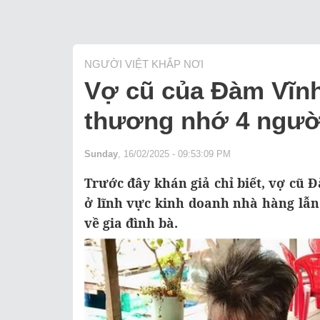
NGƯỜI VIỆT KHẮP NƠI
Vợ cũ của Đàm Vĩnh 
thương nhớ 4 người
Sunday
, 16/02/2025 - 09:53:09 PM
Trước đây khán giả chỉ biết, vợ cũ
ở lĩnh vực kinh doanh nhà hàng lẫn t
về gia đình bà.