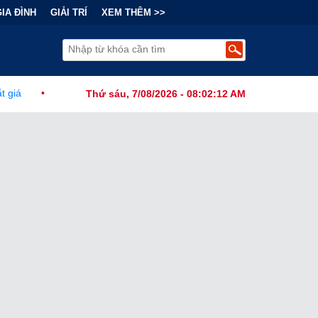
GIA ĐÌNH
GIẢI TRÍ
XEM THÊM >>
hính Đằng Sau "Cơn Sốt" Trà Sữa Nhượng Quyền: Lợi Nhuận Thuộc Về
Thứ sáu, 7/08/2026 - 08:02:13 AM