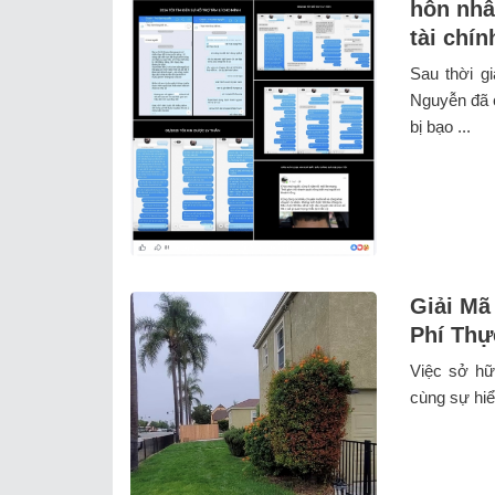
hôn nhâ
tài chí
Sau thời g
Nguyễn đã c
bị bạo ...
Giải Mã
Phí Thự
Việc sở hữ
cùng sự hiểu