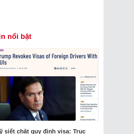
in nổi bật
 siết chặt quy định visa: Trục