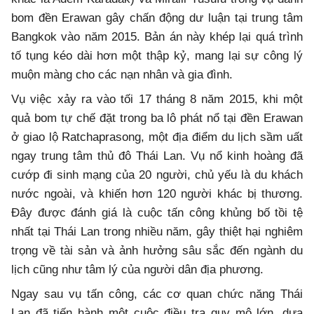
bom đền Erawan gây chấn động dư luận tại trung tâm
Bangkok vào năm 2015. Bản án này khép lại quá trình
tố tụng kéo dài hơn một thập kỷ, mang lại sự công lý
muộn màng cho các nạn nhân và gia đình.
Vụ việc xảy ra vào tối 17 tháng 8 năm 2015, khi một
quả bom tự chế đặt trong ba lô phát nổ tại đền Erawan
ở giao lộ Ratchaprasong, một địa điểm du lịch sầm uất
ngay trung tâm thủ đô Thái Lan. Vụ nổ kinh hoàng đã
cướp đi sinh mạng của 20 người, chủ yếu là du khách
nước ngoài, và khiến hơn 120 người khác bị thương.
Đây được đánh giá là cuộc tấn công khủng bố tồi tệ
nhất tại Thái Lan trong nhiều năm, gây thiệt hại nghiêm
trọng về tài sản và ảnh hưởng sâu sắc đến ngành du
lịch cũng như tâm lý của người dân địa phương.
Ngay sau vụ tấn công, các cơ quan chức năng Thái
Lan đã tiến hành một cuộc điều tra quy mô lớn, dựa