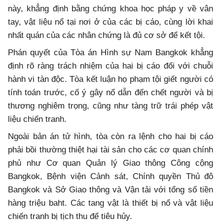
này, khẳng định bằng chứng khoa học pháp y về vân
tay, vật liệu nổ tại nơi ở của các bị cáo, cùng lời khai
nhất quán của các nhân chứng là đủ cơ sở để kết tội.
Phán quyết của Tòa án Hình sự Nam Bangkok khẳng
định rõ ràng trách nhiệm của hai bị cáo đối với chuỗi
hành vi tàn độc. Tòa kết luận họ phạm tội giết người có
tính toán trước, cố ý gây nổ dẫn đến chết người và bị
thương nghiêm trọng, cũng như tàng trữ trái phép vật
liệu chiến tranh.
Ngoài bản án tử hình, tòa còn ra lệnh cho hai bị cáo
phải bồi thường thiệt hại tài sản cho các cơ quan chính
phủ như Cơ quan Quản lý Giao thông Công cộng
Bangkok, Bệnh viện Cảnh sát, Chính quyền Thủ đô
Bangkok và Sở Giao thông và Vận tải với tổng số tiền
hàng triệu baht. Các tang vật là thiết bị nổ và vật liệu
chiến tranh bị tịch thu để tiêu hủy.