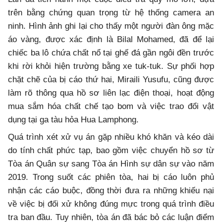
trên bằng chứng quan trọng từ hệ thống camera an
ninh. Hình ảnh ghi lại cho thấy một người đàn ông mặc
áo vàng, được xác định là Bilal Mohamed, đã để lại
chiếc ba lô chứa chất nổ tại ghế đá gần ngôi đền trước
khi rời khỏi hiện trường bằng xe tuk-tuk. Sự phối hợp
chặt chẽ của bị cáo thứ hai, Miraili Yusufu, cũng được
làm rõ thông qua hồ sơ liên lạc điện thoại, hoạt động
mua sắm hóa chất chế tạo bom và việc trao đổi vật
dụng tại ga tàu hỏa Hua Lamphong.
Quá trình xét xử vụ án gặp nhiều khó khăn và kéo dài
do tính chất phức tạp, bao gồm việc chuyển hồ sơ từ
Tòa án Quân sự sang Tòa án Hình sự dân sự vào năm
2019. Trong suốt các phiên tòa, hai bị cáo luôn phủ
nhận các cáo buộc, đồng thời đưa ra những khiếu nại
về việc bị đối xử không đúng mực trong quá trình điều
tra ban đầu. Tuy nhiên, tòa án đã bác bỏ các luận điểm