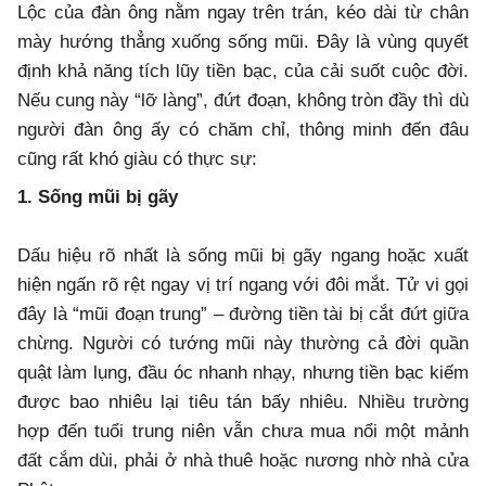
Lộc của đàn ông nằm ngay trên trán, kéo dài từ chân
mày hướng thẳng xuống sống mũi. Đây là vùng quyết
định khả năng tích lũy tiền bạc, của cải suốt cuộc đời.
Nếu cung này “lỡ làng”, đứt đoạn, không tròn đầy thì dù
người đàn ông ấy có chăm chỉ, thông minh đến đâu
cũng rất khó giàu có thực sự:
1. Sống mũi bị gãy
Dấu hiệu rõ nhất là sống mũi bị gãy ngang hoặc xuất
hiện ngấn rõ rệt ngay vị trí ngang với đôi mắt. Tử vi gọi
đây là “mũi đoạn trung” – đường tiền tài bị cắt đứt giữa
chừng. Người có tướng mũi này thường cả đời quần
quật làm lụng, đầu óc nhanh nhạy, nhưng tiền bạc kiếm
được bao nhiêu lại tiêu tán bấy nhiêu. Nhiều trường
hợp đến tuổi trung niên vẫn chưa mua nổi một mảnh
đất cắm dùi, phải ở nhà thuê hoặc nương nhờ nhà cửa