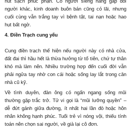
hút sạch phúc phận. Có người siêng năng gấp đôi
người khác, kinh doanh buôn bán cũng có lãi, nhưng
cuối cùng vẫn trắng tay vì bệnh tật, tai nạn hoặc hao
hụt bất ngờ.
4. Điền Trạch cung yếu
Cung điền trạch thể hiện nếu người này có nhà cửa,
đất đai thì hầu hết là thừa hưởng từ tổ tiên, chứ tự thân
khó mà làm nên. Nhiều trường hợp đến cuối đời vẫn
phải ngửa tay nhờ con cái hoặc sống lay lắt trong căn
nhà cũ kỹ.
Về tình duyên, đàn ông có ngấn ngang sống mũi
thường gặp trắc trở. Tử vi gọi là “mũi lưỡng quyền” –
dễ đứt gánh giữa đường, ít nhất hai lần đò hoặc hôn
nhân không hạnh phúc. Tuổi trẻ vì nóng vội, thiếu tính
toán nên chọn sai người, về già lại cô đơn.