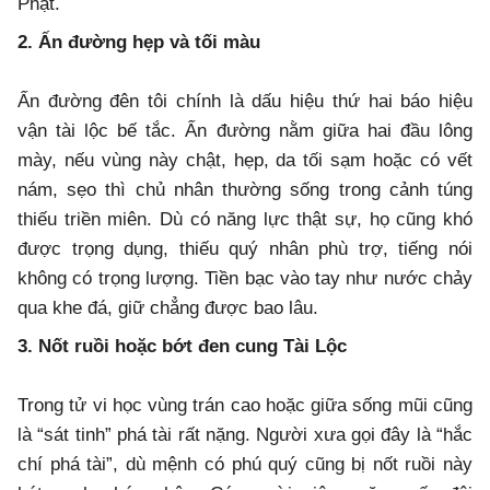
Phật.
2. Ấn đường hẹp và tối màu
Ấn đường đên tôi chính là dấu hiệu thứ hai báo hiệu
vận tài lộc bế tắc. Ấn đường nằm giữa hai đầu lông
mày, nếu vùng này chật, hẹp, da tối sạm hoặc có vết
nám, sẹo thì chủ nhân thường sống trong cảnh túng
thiếu triền miên. Dù có năng lực thật sự, họ cũng khó
được trọng dụng, thiếu quý nhân phù trợ, tiếng nói
không có trọng lượng. Tiền bạc vào tay như nước chảy
qua khe đá, giữ chẳng được bao lâu.
3. Nốt ruồi hoặc bớt đen cung Tài Lộc
Trong tử vi học vùng trán cao hoặc giữa sống mũi cũng
là “sát tinh” phá tài rất nặng. Người xưa gọi đây là “hắc
chí phá tài”, dù mệnh có phú quý cũng bị nốt ruồi này