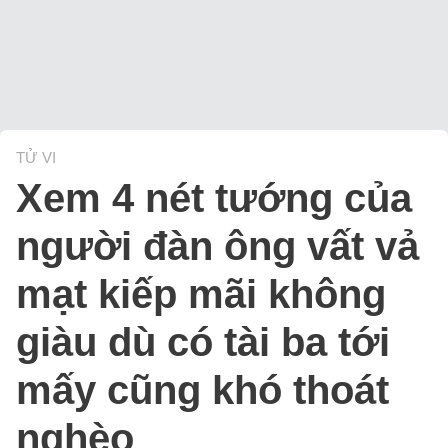
TỬ VI
Xem 4 nét tướng của
người đàn ông vất vả
mạt kiếp mãi không
giàu dù có tài ba tới
mấy cũng khó thoát
nghèo