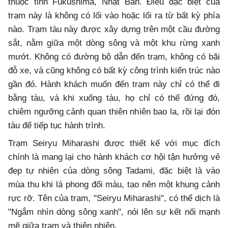
thuộc tỉnh Fukushima, Nhật Bản. Điều đặc biệt của
trạm này là không có lối vào hoặc lối ra từ bất kỳ phía
nào. Trạm tàu này được xây dựng trên một cầu đường
sắt, nằm giữa một dòng sông và một khu rừng xanh
mướt. Không có đường bộ dẫn đến trạm, không có bãi
đỗ xe, và cũng không có bất kỳ công trình kiến trúc nào
gần đó. Hành khách muốn đến trạm này chỉ có thể đi
bằng tàu, và khi xuống tàu, họ chỉ có thể đứng đó,
chiêm ngưỡng cảnh quan thiên nhiên bao la, rồi lại đón
tàu để tiếp tục hành trình.
Trạm Seiryu Miharashi được thiết kế với mục đích
chính là mang lại cho hành khách cơ hội tận hưởng vẻ
đẹp tự nhiên của dòng sông Tadami, đặc biệt là vào
mùa thu khi lá phong đổi màu, tạo nên một khung cảnh
rực rỡ. Tên của trạm, "Seiryu Miharashi", có thể dịch là
"Ngắm nhìn dòng sông xanh", nói lên sự kết nối mạnh
mẽ giữa trạm và thiên nhiên.