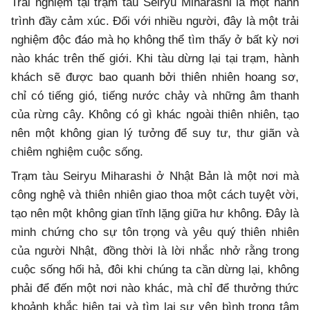
Trải nghiệm tại trạm tàu Seiryu Miharashi là một hành
trình đầy cảm xúc. Đối với nhiều người, đây là một trải
nghiệm độc đáo mà họ không thể tìm thấy ở bất kỳ nơi
nào khác trên thế giới. Khi tàu dừng lại tại trạm, hành
khách sẽ được bao quanh bởi thiên nhiên hoang sơ,
chỉ có tiếng gió, tiếng nước chảy và những âm thanh
của rừng cây. Không có gì khác ngoài thiên nhiên, tạo
nên một không gian lý tưởng để suy tư, thư giãn và
chiêm nghiệm cuộc sống.
Trạm tàu Seiryu Miharashi ở Nhật Bản là một nơi mà
công nghệ và thiên nhiên giao thoa một cách tuyệt vời,
tạo nên một không gian tĩnh lặng giữa hư không. Đây là
minh chứng cho sự tôn trọng và yêu quý thiên nhiên
của người Nhật, đồng thời là lời nhắc nhở rằng trong
cuộc sống hối hả, đôi khi chúng ta cần dừng lại, không
phải để đến một nơi nào khác, mà chỉ để thưởng thức
khoảnh khắc hiện tại và tìm lại sự yên bình trong tâm