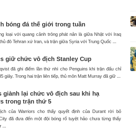
nh bóng đá thế giới trong tuần
ng loại với quang cảnh trông phát nản là giữa Nhật với Iraq
thủ đô Tehran xứ Iran, và trận giữa Syria với Trung Quốc ...
s giữ chức vô địch Stanley Cup
qvist đã ghi điểm lần thứ nhì cho Penguins khi trận đấu chỉ
5 giây. Trong hai trận liên tiếp, thủ môn Matt Murray đã giữ ...
 giành lại chức vô địch sau khi hạ
s trong trận thứ 5
ch của Warriors cho thấy quyết định của Durant rời bỏ
ity đã đưa đến một đội bóng rổ tuyệt hảo chưa từng thấy
 ...