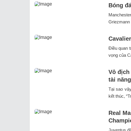
Bóng đ
Mancheste
Griezmann c
Cavalie
Điều quan t
vọng của Ca
Vô địch
tài năn
Tại sao vậy
kết thúc, “
Real Mad
Champi
Juventus đã