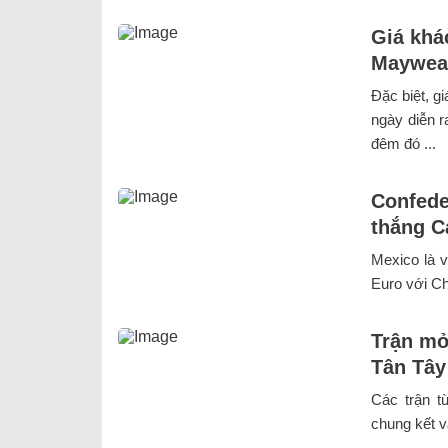
Giá khá
Mayweat
Đặc biệt, g
ngày diễn r
đêm đó ...
Confede
thắng 
Mexico là 
Euro với C
Trận mở
Tân Tây
Các trận t
chung kết v