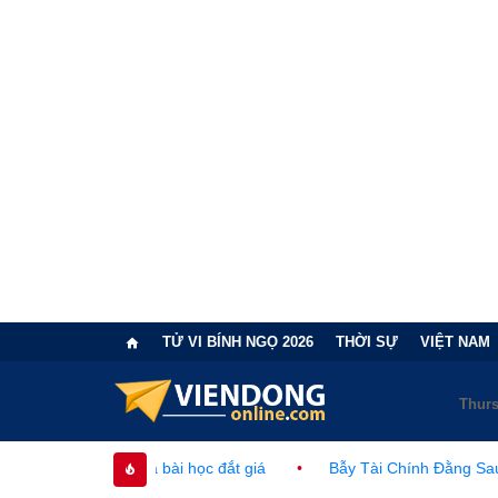
TỬ VI BÍNH NGỌ 2026
THỜI SỰ
VIỆT NAM
Bản và bài học đắt giá
•
Bẫy Tài Chính Đằng Sau "Cơn Sốt" Trà