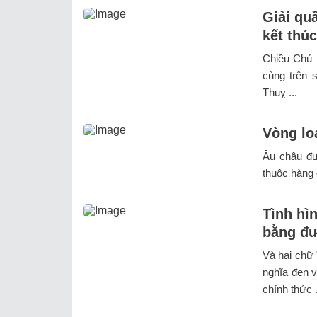
Giải qu
kết thúc
Chiều Chủ 
cùng trên 
Thuỵ ...
Vòng lo
Âu châu đư
thuộc hàng 
Tình hì
bằng đ
Và hai chữ 
nghĩa đen v
chính thức .