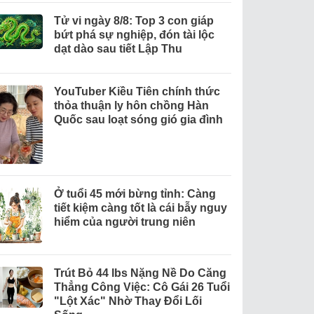
Tử vi ngày 8/8: Top 3 con giáp
bứt phá sự nghiệp, đón tài lộc
dạt dào sau tiết Lập Thu
YouTuber Kiều Tiên chính thức
thỏa thuận ly hôn chồng Hàn
Quốc sau loạt sóng gió gia đình
Ở tuổi 45 mới bừng tỉnh: Càng
tiết kiệm càng tốt là cái bẫy nguy
hiểm của người trung niên
Trút Bỏ 44 lbs Nặng Nề Do Căng
Thẳng Công Việc: Cô Gái 26 Tuổi
"Lột Xác" Nhờ Thay Đổi Lối