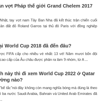
ần vợt Pháp thế giới Grand Chelem 2017
Nhật, tay vợt nam Tây Ban Nha đã kết thúc trận chiến cuối
sân đất đỏ Roland Garros tại thủ đô Paris với đồng nghiệp
ại World Cup 2018 đã đến đâu?
ợc FIFA cấp cho nhiều vé nhất: 13 vé! Năm mươi bốn đội
cao cấp của Âu châu được phân ra làm 9 nhóm, từ A ...
nh này thì đi xem World Cup 2022 ở Qatar
ường nào?
"bế tắc"nói đây không còn mang nghĩa bóng mà đúng là theo
ì ba nước Saudi Arabia, Bahrain và United Arab Emirates đã
..