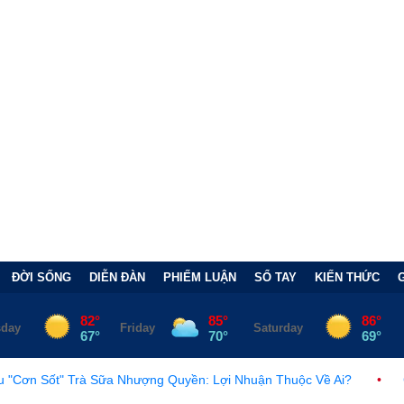
ĐỜI SỐNG
DIỄN ĐÀN
PHIẾM LUẬN
SỔ TAY
KIẾN THỨC
 Sữa Nhượng Quyền: Lợi Nhuận Thuộc Về Ai?
•
Châu Âu trước l