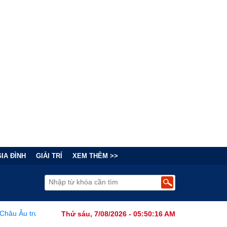
GIA ĐÌNH
GIẢI TRÍ
XEM THÊM >>
àn sóng ngầm: Mạng lưới khủng bố của Iran vươn vòi khắp châu lục
Thứ sáu, 7/08/2026 - 05:50:17 AM