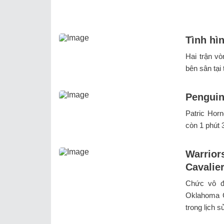
Tình hì
Hai trận vò
bên sân tại 
Penguin
Patric Horn
còn 1 phút 3
Warriors
Cavalier
Chức vô đị
Oklahoma C
trong lịch sử