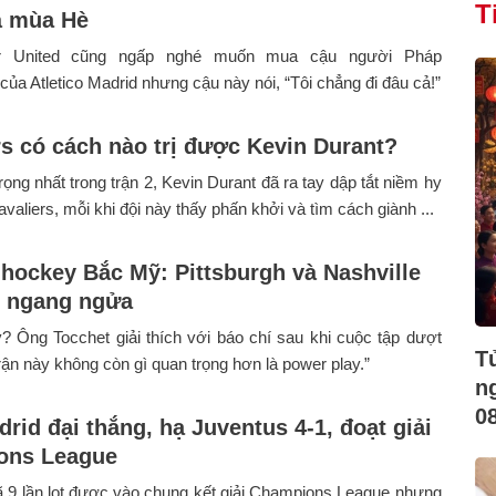
T
á mùa Hè
r United cũng ngấp nghé muốn mua cậu người Pháp
ủa Atletico Madrid nhưng cậu này nói, “Tôi chẳng đi đâu cả!”
rs có cách nào trị được Kevin Durant?
rọng nhất trong trận 2, Kevin Durant đã ra tay dập tắt niềm hy
valiers, mỗi khi đội này thấy phấn khởi và tìm cách giành ...
 hockey Bắc Mỹ: Pittsburgh và Nashville
g ngang ngửa
? Ông Tocchet giải thích với báo chí sau khi cuộc tập dượt
T
Trận này không còn gì quan trọng hơn là power play.”
n
0
rid đại thắng, hạ Juventus 4-1, đoạt giải
ons League
 9 lần lọt được vào chung kết giải Champions League nhưng