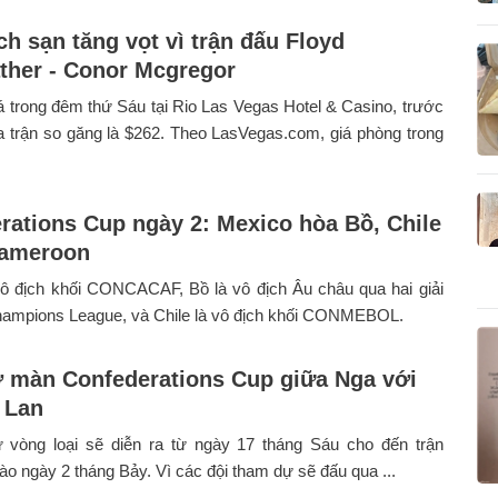
ch sạn tăng vọt vì trận đấu Floyd
her - Conor Mcgregor
iá trong đêm thứ Sáu tại Rio Las Vegas Hotel & Casino, trước
a trận so găng là $262. Theo LasVegas.com, giá phòng trong
rations Cup ngày 2: Mexico hòa Bồ, Chile
Cameroon
vô địch khối CONCACAF, Bồ là vô địch Âu châu qua hai giải
hampions League, và Chile là vô địch khối CONMEBOL.
 màn Confederations Cup giữa Nga với
 Lan
ừ vòng loại sẽ diễn ra từ ngày 17 tháng Sáu cho đến trận
ào ngày 2 tháng Bảy. Vì các đội tham dự sẽ đấu qua ...