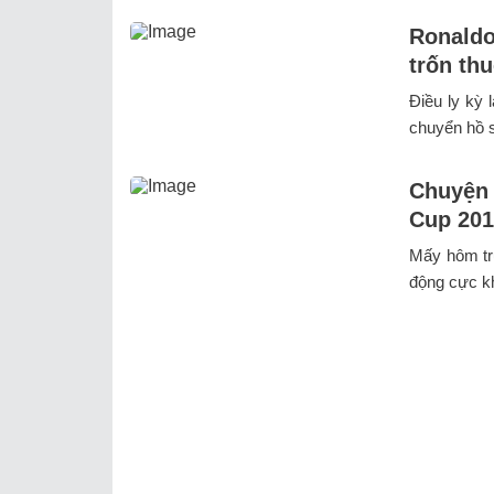
Ronaldo
trốn th
Điều ly kỳ 
chuyển hồ s
Chuyện 
Cup 201
Mấy hôm tr
động cực khổ