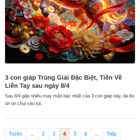
3 con giáp Trúng Giải Đặc Biệt, Tiền Về
Liền Tay sau ngày 8/4
Sau 8/4 gặp nhiều may mắn bậc nhất của 3 con giáp này, tài lộc
ùn ùn chui vào túi.
Trước
...
2
3
4
5
6
...
Tiếp