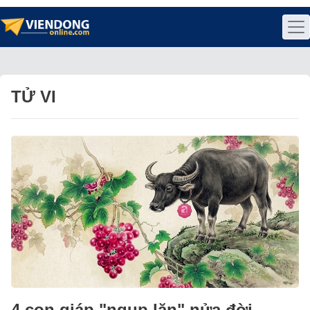
TỬ VI
4 con giáp "ngụp lặn" nửa đời