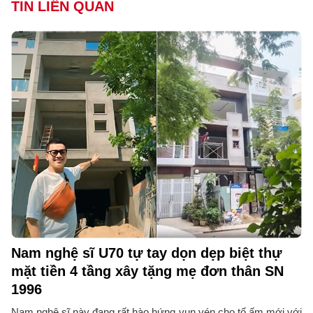
TIN LIÊN QUAN
Nam nghệ sĩ U70 tự tay dọn dẹp biệt thự
mặt tiền 4 tầng xây tặng mẹ đơn thân SN
1996
Nam nghệ sĩ này đang rất hào hứng vun vén cho tổ ấm mới với