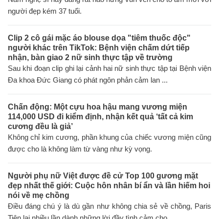
người đẹp kém 37 tuổi.
Clip 2 cô gái mặc áo blouse dọa "tiêm thuốc độc"
người khác trên TikTok: Bệnh viện chấm dứt tiếp
nhận, bàn giao 2 nữ sinh thực tập về trường
Sau khi đoạn clip ghi lại cảnh hai nữ sinh thực tập tại Bệnh viện
Đa khoa Đức Giang có phát ngôn phản cảm lan ...
Chấn động: Một cựu hoa hậu mang vương miện
114,000 USD đi kiểm định, nhận kết quả ‘tất cả kim
cương đều là giả’
Không chỉ kim cương, phần khung của chiếc vương miện cũng
được cho là không làm từ vàng như kỳ vọng.
Người phụ nữ Việt được đề cử Top 100 gương mặt
đẹp nhất thế giới: Cuộc hôn nhân bí ẩn và lần hiếm hoi
nói về mẹ chồng
Điều đáng chú ý là dù gần như không chia sẻ về chồng, Paris
Tiên lại nhiều lần dành những lời đầy tình cảm cho ...