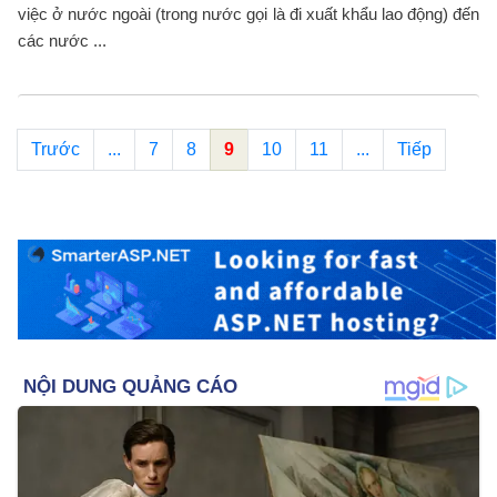
việc ở nước ngoài (trong nước gọi là đi xuất khẩu lao động) đến
các nước ...
Trước
...
7
8
9
10
11
...
Tiếp