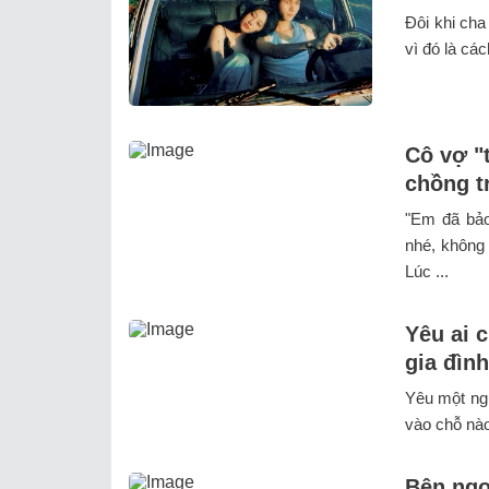
Đôi khi ch
vì đó là các
Cô vợ "
chồng t
"Em đã bảo
nhé, không 
Lúc ...
Yêu ai 
gia đình
Yêu một ngư
vào chỗ nào
Bên ngo