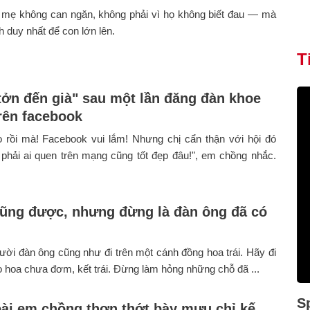
a mẹ không can ngăn, không phải vì họ không biết đau — mà
h duy nhất để con lớn lên.
T
tởn đến già" sau một lần đăng đàn khoe
rên facebook
 rồi mà! Facebook vui lắm! Nhưng chị cẩn thận với hội đó
phải ai quen trên mạng cũng tốt đẹp đâu!", em chồng nhắc.
cũng được, nhưng đừng là đàn ông đã có
ời đàn ông cũng như đi trên một cánh đồng hoa trái. Hãy đi
 hoa chưa đơm, kết trái. Đừng làm hỏng những chỗ đã ...
S
ài em chồng thơn thớt bày mưu chỉ kế