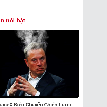
in nổi bật
paceX Biến Chuyển Chiến Lược: