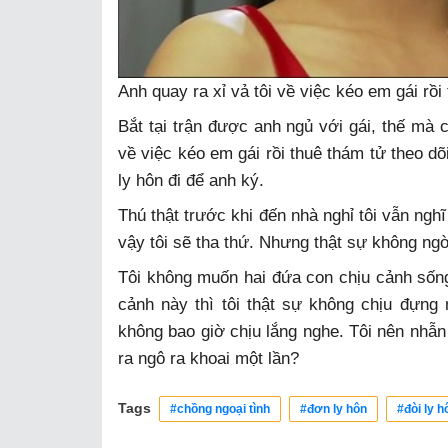
Anh quay ra xỉ vả tôi về việc kéo em gái rồi
Bắt tại trận được anh ngủ với gái, thế mà c
về việc kéo em gái rồi thuê thám tử theo dõi
ly hôn đi để anh ký.
Thú thật trước khi đến nhà nghỉ tôi vẫn nghĩ
vậy tôi sẽ tha thứ. Nhưng thật sự không ng
Tôi không muốn hai đứa con chịu cảnh sốn
cảnh này thì tôi thật sự không chịu đựng 
không bao giờ chịu lắng nghe. Tôi nên nhẫn
ra ngô ra khoai một lần?
Tags
#chồng ngoại tình
#đơn ly hôn
#đòi ly h