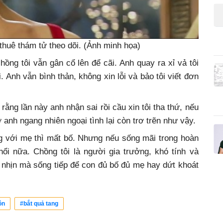
 thuê thám tử theo dõi. (Ảnh minh họa)
hồng tôi vẫn gân cổ lên để cãi. Anh quay ra xỉ vả tôi
. Anh vẫn bình thản, không xin lỗi và bảo tôi viết đơn
 rằng lần này anh nhận sai rồi cầu xin tôi tha thứ, nếu
ờ anh ngang nhiên
ngoại tình
lại còn trơ trẽn như vậy.
g với mẹ thì mất bố. Nhưng nếu sống mãi trong hoàn
nổi nữa. Chồng tôi là người gia trưởng, khó tính và
 nhịn mà sống tiếp để con đủ bố đủ mẹ hay dứt khoát
ôn
#bắt quả tang