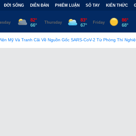
ĐỜI SỐNG
DIỄN ĐÀN
PHIẾM LUẬN
SỔ TAY
KIẾN THỨC
 Nguồn Gốc SARS-CoV-2 Từ Phòng Thí Nghiệm
•
FCC Chính Thứ