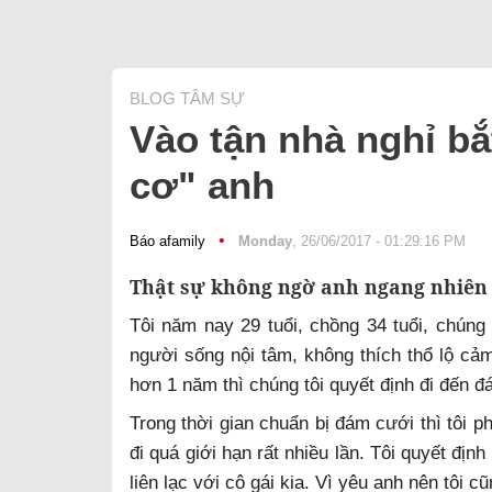
BLOG TÂM SỰ
Vào tận nhà nghỉ bắ
cơ" anh
•
Báo afamily
Monday
, 26/06/2017 - 01:29:16 PM
Thật sự không ngờ anh ngang nhiên n
Tôi năm nay 29 tuổi, chồng 34 tuổi, chúng 
người sống nội tâm, không thích thổ lộ c
hơn 1 năm thì chúng tôi quyết định đi đến đ
Trong thời gian chuẩn bị đám cưới thì tôi p
đi quá giới hạn rất nhiều lần. Tôi quyết đị
liên lạc với cô gái kia. Vì yêu anh nên tôi c