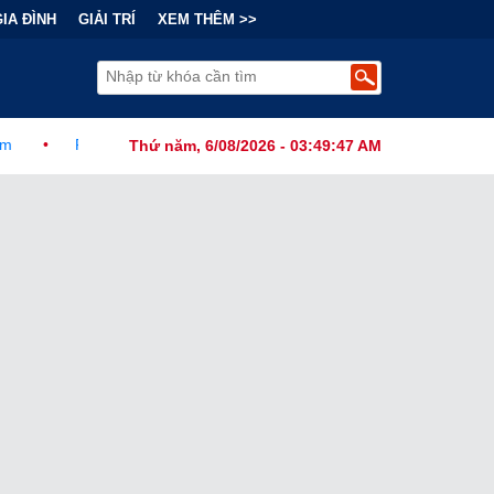
GIA ĐÌNH
GIẢI TRÍ
XEM THÊM >>
c Ban Hành Lệnh Cấm Robot Hút Bụi Thông Minh Sản Xuất Tại Nước
Thứ năm, 6/08/2026 - 03:49:48 AM