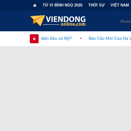
TỬ VI BÍNH NGỌ 2026
THỜI SỰ
VIỆT NAM
ện bầu cử Mỹ?
•
Báo Cáo Mới Của Hạ Viện Mỹ Và Tranh Cãi Về