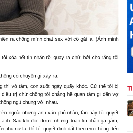
 hiện ra chồng mình chat sex với cô gái lạ. (Ảnh minh
g tôi xóa hết tin nhắn rồi quay ra chửi bới cho rằng tôi
không có chuyện gì xảy ra.
g thì vô tâm, con suốt ngày quấy khóc. Cứ thế tôi bị
T
 điều trị chứ chồng tôi chẳng hề quan tâm gì đến vợ
 không ngủ chung với nhau.
bên ngoài nhưng anh vẫn phủ nhận, lần này tôi quyết
dõi anh. Sau khi đọc được những đoạn tin nhắn gạ gẫm,
 phụ nữ lạ, thì tôi quyết định dắt theo em chồng đến