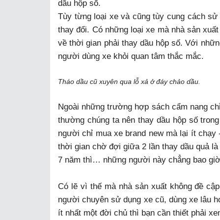
dầu hộp số.
Tùy từng loại xe và cũng tùy cung cách sử
thay đổi. Có những loại xe mà nhà sản xuất 
về thời gian phải thay dầu hộp số. Với nhữ
người dùng xe khỏi quan tâm thắc mắc.
Tháo dầu cũ xuyên qua lỗ xả ở đáy chảo dầu.
Ngoài những trường hợp sách cẩm nang chỉ 
thường chúng ta nên thay dầu hộp số tron
người chỉ mua xe brand new mà lại ít chạy -
thời gian chờ đợi giữa 2 lần thay dầu quả là
7 năm thì… những người này chẳng bao giờ 
Có lẽ vì thế mà nhà sản xuất không đề cập
người chuyên sử dụng xe cũ, dùng xe lâu hơ
ít nhất một đời chủ thì bạn cần thiết phải x