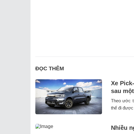
ĐỌC THÊM
Xe Pick
sau một
Theo ước t
thể đi được
Nhiều n