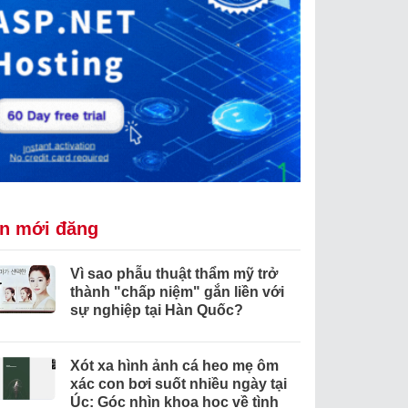
in mới đăng
Vì sao phẫu thuật thẩm mỹ trở
thành "chấp niệm" gắn liền với
sự nghiệp tại Hàn Quốc?
Xót xa hình ảnh cá heo mẹ ôm
xác con bơi suốt nhiều ngày tại
Úc: Góc nhìn khoa học về tình