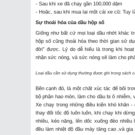
- Sau khi xe đã chạy gần 100,000 dặm
- Hoặc, sau khi mua lại một cái xe cũ: Tuy l
Sự thoái hóa của dầu hộp số
Giống như bất cứ mọi loại dầu nhớt khác t
hộp số cũng thoái hóa theo thời gian sử dụn
đời” được. Lý do dễ hiểu là trong khi hoạt 
nhận sức nóng, và sức nóng sẽ làm cho phẩm
Loại dầu cần sử dụng thường được ghi trong sách c
Bên cạnh đó, là một chất xúc tác để bôi trơ
bộ phận hao mòn, làm cho dầu bị ô nhiễm, v
Xe chạy trong những điều kiện khó khăn - 
thay đổi tốc độ luôn luôn, khi chạy khi dừn
nhiều, kéo nặng, lên dốc xuống đèo nhiều 
đều làm nhiệt độ đầu máy tăng cao ,và gia 