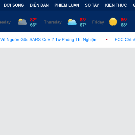
ĐỜI SỐNG
DIỄN ĐÀN
PHIẾM LUẬN
SỔ TAY
KIẾN THỨC
ARS-CoV-2 Từ Phòng Thí Nghiệm
•
FCC Chính Thức Ban Hành Lệ