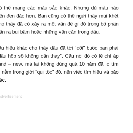
ó thể mang các màu sắc khác. Nhưng dù màu nào
nên đen đặc hơn. Bạn cũng có thể ngửi thấy mùi khét
ho thấy đã có xảy ra một vấn đề gì đó trong bộ phận
hận ra bụi bậm hoặc những vẩn cặn trong dầu.
u hiệu khác cho thấy dầu đã tới “cõi” buộc bạn phải
dầu hộp số không cần thay”. Câu nói đó có lẽ chỉ áp
nd – new, mà lại không dùng quá 10 năm đã lo tìm
ằm trong giới “quí tộc” đó, nên việc tìm hiểu và bảo
ác.
Advertisement