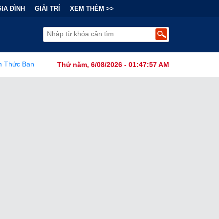
GIA ĐÌNH
GIẢI TRÍ
XEM THÊM >>
nh Cấm Robot Hút Bụi Thông Minh Sản Xuất Tại Nước Ngoài Dưới G
Thứ năm, 6/08/2026 - 01:47:58 AM