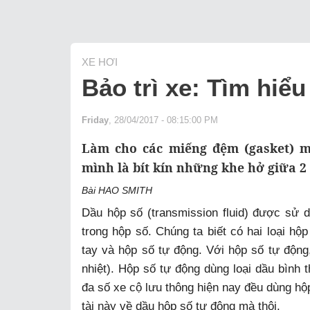
XE HƠI
Bảo trì xe: Tìm hiể
Friday
, 28/04/2017 - 08:15:00 PM
Làm cho các miếng đệm (gasket) m
mình là bít kín những khe hở giữa 2
Bài HAO SMITH
Dầu hộp số (transmission fluid) được sử 
trong hộp số. Chúng ta biết có hai loại hộ
tay và hộp số tự động. Với hộp số tự động,
nhiệt). Hộp số tự động dùng loại dầu bình t
đa số xe cộ lưu thông hiện nay đều dùng hộp
tài này về dầu hộp số tự động mà thôi.