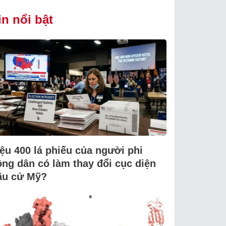
in nổi bật
iệu 400 lá phiếu của người phi
ông dân có làm thay đổi cục diện
ầu cử Mỹ?