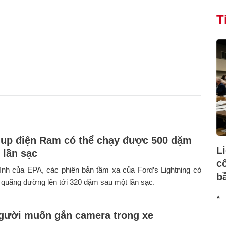
T
-up điện Ram có thể chạy được 500 dặm
L
 lần sạc
c
ính của EPA, các phiên bản tầm xa của Ford’s Lightning có
b
 quãng đường lên tới 320 dặm sau một lần sạc.
gười muốn gắn camera trong xe