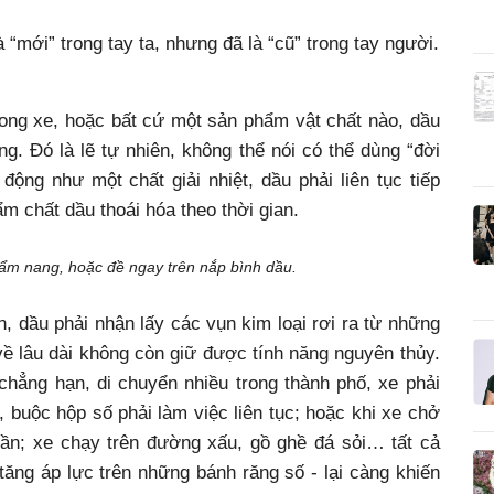
à “mới” trong tay ta, nhưng đã là “cũ” trong tay người.
rong xe, hoặc bất cứ một sản phẩm vật chất nào, dầu
g. Đó là lẽ tự nhiên, không thể nói có thể dùng “đời
động như một chất giải nhiệt, dầu phải liên tục tiếp
 chất dầu thoái hóa theo thời gian.
ẩm nang, hoặc đề ngay trên nắp bình dầu.
n, dầu phải nhận lấy các vụn kim loại rơi ra từ những
ề lâu dài không còn giữ được tính năng nguyên thủy.
chẳng hạn, di chuyển nhiều trong thành phố, xe phải
g, buộc hộp số phải làm việc liên tục; hoặc khi xe chở
lần; xe chạy trên đường xấu, gồ ghề đá sỏi… tất cả
tăng áp lực trên những bánh răng số - lại càng khiến