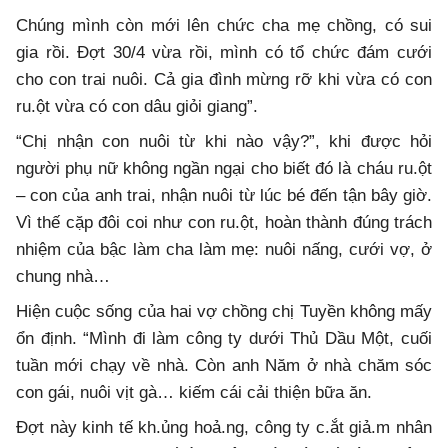
Chúng mình còn mới lên chức cha mẹ chồng, có sui
gia rồi. Đợt 30/4 vừa rồi, mình có tổ chức đám cưới
cho con trai nuôi. Cả gia đình mừng rỡ khi vừa có con
ru.ột vừa có con dâu giỏi giang”.
“Chị nhận con nuôi từ khi nào vậy?”, khi được hỏi
người phụ nữ không ngần ngại cho biết đó là cháu ru.ột
– con của anh trai, nhận nuôi từ lúc bé đến tận bây giờ.
Vì thế cặp đôi coi như con ru.ột, hoàn thành đúng trách
nhiệm của bậc làm cha làm mẹ: nuôi nấng, cưới vợ, ở
chung nhà…
Hiện cuộc sống của hai vợ chồng chị Tuyền không mấy
ổn định. “Mình đi làm công ty dưới Thủ Dầu Một, cuối
tuần mới chạy về nhà. Còn anh Năm ở nhà chăm sóc
con gái, nuôi vịt gà… kiếm cái cải thiện bữa ăn.
Đợt này kinh tế kh.ủng hoả.ng, công ty c.ắt giả.m nhân