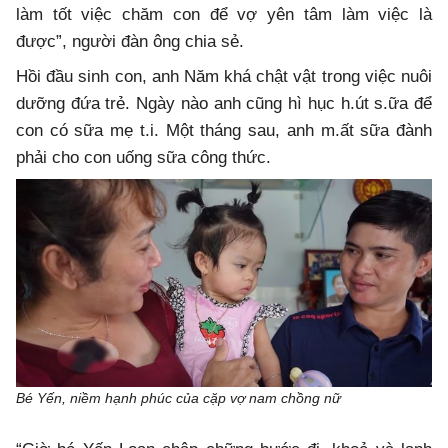
làm tốt việc chăm con để vợ yên tâm làm việc là
được”, người đàn ông chia sẻ.
Hồi đầu sinh con, anh Năm khá chật vật trong việc nuôi
dưỡng đứa trẻ. Ngày nào anh cũng hì hục h.út s.ữa để
con có sữa mẹ t.i. Một tháng sau, anh m.ất sữa đành
phải cho con uống sữa công thức.
Bé Yến, niềm hạnh phúc của cặp vợ nam chồng nữ