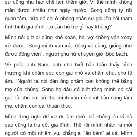
sự cũng như hạn chế làm thêm giờ. Vì thế mình không
mần được nhiều như ngày trước. Song công ty rất
quan tâm, bữa có chị ở phòng nhân sự gọi lên hỏi thăm
tình hình gia đình, có cần hỗ trợ gì hay không?
Mình nói giờ ai cũng khó khăn, hai vợ chồng vẫn xoay
xở được. Song mình vẫn xúc động vô cùng, giống như
được động viên”, người phụ nữ chuyển giới bộc bạch.
Về phía anh Năm, anh cho biết bản thân thấy bình
thường khi chăm sóc con gái nhỏ và chăm chút cho tổ
ấm. “Người ta nói đàn ông chăm con không thể bằng
mẹ của chúng. Song họ đâu có biết rằng mình có cái
gốc là phụ nữ. Vì thế mình vẫn có chút bản năng làm
mẹ, chăm con cái thuần thục.
Mình từng nghĩ để vợ đi làm dưới đó không ổn vì dù
sao cũng là trụ cột gia đình. Thế rồi mình nhận ra mỗi
người có một nhiệm vụ, chẳng ai “ăn bám” ai cả. Mình