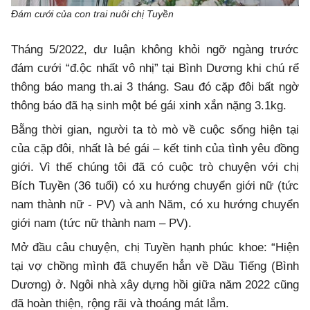
Đám cưới của con trai nuôi chị Tuyền
Tháng 5/2022, dư luận không khỏi ngỡ ngàng trước
đám cưới “đ.ộc nhất vô nhị” tại Bình Dương khi chú rể
thông báo mang th.ai 3 tháng. Sau đó cặp đôi bất ngờ
thông báo đã hạ sinh một bé gái xinh xắn nặng 3.1kg.
Bẵng thời gian, người ta tò mò về cuộc sống hiện tại
của cặp đôi, nhất là bé gái – kết tinh của tình yêu đồng
giới. Vì thế chúng tôi đã có cuộc trò chuyện với chị
Bích Tuyền (36 tuổi) có xu hướng chuyển giới nữ (tức
nam thành nữ - PV) và anh Năm, có xu hướng chuyển
giới nam (tức nữ thành nam – PV).
Mở đầu câu chuyện, chị Tuyền hạnh phúc khoe: “Hiện
tại vợ chồng mình đã chuyển hẳn về Dầu Tiếng (Bình
Dương) ở. Ngôi nhà xây dựng hồi giữa năm 2022 cũng
đã hoàn thiện, rộng rãi và thoáng mát lắm.