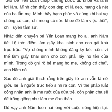
“Giờ bé Yến Loan chập chững bước đi, khoẻ và lanh
lợi lắm. Mình còn thấy con đẹp ơi là đẹp, mang cả nét
của ba lẫn mẹ. Mình thấy hạnh phúc vô cùng khi hai vợ
chồng có con, chỉ mong có sức khoẻ để làm việc thôi”,
chị Tuyền tâm sự.
Nhắc đến chuyện bé Yến Loan mang họ ai, anh Năm
tiết l.ộ thời điểm làm giấy khai sinh cho con gái khá
trục trặc. “Vợ chồng mình không đăng ký kết h.ôn, vì
thế làm giấy khai sinh cho con phải lấy họ tên của
mình. Trong đó ghi rõ bé mang họ mẹ, không có cha”,
anh Năm nói.
Sau đó anh giải thích rằng trên giấy tờ anh vẫn là nữ
giới, lại là người trực tiếp sinh ra con. Vì thế pháp luật
công nhận anh là mẹ ruột của đứa trẻ, còn phần cha sẽ
để trống giống như làm mẹ đơn thân.
Dù vậy anh Năm luôn hài lòng với cuộc sống hiện tại.