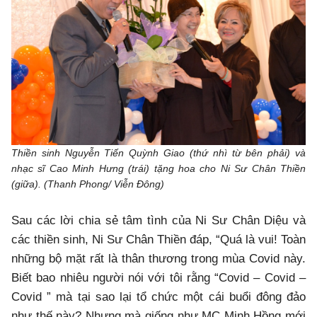
Thiền sinh Nguyễn Tiến Quỳnh Giao (thứ nhì từ bên phải) và
nhạc sĩ Cao Minh Hưng (trái) tặng hoa cho Ni Sư Chân Thiền
(giữa). (Thanh Phong/ Viễn Đông)
Sau các lời chia sẻ tâm tình của Ni Sư Chân Diệu và
các thiền sinh, Ni Sư Chân Thiền đáp, “Quá là vui! Toàn
những bộ mặt rất là thân thương trong mùa Covid này.
Biết bao nhiêu người nói với tôi rằng “Covid – Covid –
Covid ” mà tại sao lại tổ chức một cái buổi đông đảo
như thế này? Nhưng mà giống như MC Minh Hồng mới