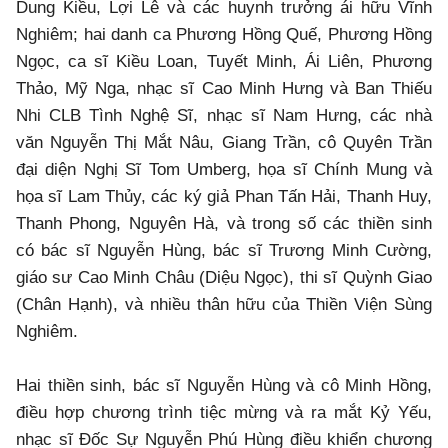
Dung Kiều, Lợi Lê và các huynh trưởng ái hữu Vĩnh
Nghiêm; hai danh ca Phương Hồng Quế, Phương Hồng
Ngọc, ca sĩ Kiều Loan, Tuyết Minh, Ái Liên, Phương
Thảo, Mỹ Nga, nhạc sĩ Cao Minh Hưng và Ban Thiếu
Nhi CLB Tình Nghệ Sĩ, nhạc sĩ Nam Hưng, các nhà
văn Nguyễn Thị Mắt Nâu, Giang Trần, cô Quyên Trần
đại diện Nghị Sĩ Tom Umberg, họa sĩ Chính Mung và
họa sĩ Lam Thủy, các ký giả Phan Tấn Hải, Thanh Huy,
Thanh Phong, Nguyên Hà, và trong số các thiền sinh
có bác sĩ Nguyễn Hùng, bác sĩ Trương Minh Cường,
giáo sư Cao Minh Châu (Diệu Ngọc), thi sĩ Quỳnh Giao
(Chân Hạnh), và nhiều thân hữu của Thiền Viện Sùng
Nghiêm.
Hai thiền sinh, bác sĩ Nguyễn Hùng và cô Minh Hồng,
điều hợp chương trình tiệc mừng và ra mắt Kỷ Yếu,
nhạc sĩ Đốc Sự Nguyễn Phú Hùng điều khiển chương