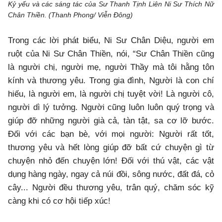
Kỷ yếu và các sáng tác của Sư Thanh Tịnh Liên Ni Sư Thích Nữ
Chân Thiền. (Thanh Phong/ Viễn Đông)
Trong các lời phát biểu, Ni Sư Chân Diệu, người em
ruột của Ni Sư Chân Thiền, nói, “Sư Chân Thiền cũng
là người chị, người mẹ, người Thầy mà tôi hằng tôn
kính và thương yêu. Trong gia đình, Người là con chí
hiếu, là người em, là người chị tuyệt vời! Là người cô,
người dì lý tưởng. Người cũng luôn luôn quý trọng và
giúp đỡ những người già cả, tàn tật, sa cơ lỡ bước.
Đối với các bạn bè, với mọi người: Người rất tốt,
thương yêu và hết lòng giúp đỡ bất cứ chuyện gì từ
chuyện nhỏ đến chuyện lớn! Đối với thú vật, các vật
dụng hàng ngày, ngay cả núi đồi, sông nước, đất đá, cỏ
cây... Người đều thương yêu, trân quý, chăm sóc kỹ
càng khi có cơ hội tiếp xúc!