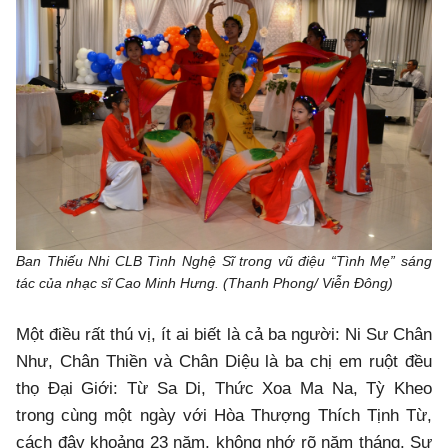
Ban Thiếu Nhi CLB Tình Nghệ Sĩ trong vũ điệu “Tình Mẹ” sáng
tác của nhạc sĩ Cao Minh Hưng. (Thanh Phong/ Viễn Đông)
Một điều rất thú vị, ít ai biết là cả ba người: Ni Sư Chân
Như, Chân Thiền và Chân Diệu là ba chị em ruột đều
thọ Đại Giới: Từ Sa Di, Thức Xoa Ma Na, Tỳ Kheo
trong cùng một ngày với Hòa Thượng Thích Tịnh Từ,
cách đây khoảng 23 năm, không nhớ rõ năm tháng. Sư