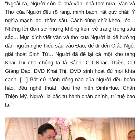
“Ngoài ra, Người còn là nhà văn, nhà thơ nữa. Văn và
Thơ của Người đều rõ ràng, minh bạch, rất quý phái: Ý
nghĩa mạch lạc, thâm sâu. Cách dùng chữ khéo, léo...
Những lời đơn sơ nhưng không kém vẻ trang trọng sâu
sắc... Mục đích viết văn và thơ của Người là để hướng
dẫn người nghe hiểu sâu vào Đạo, để đi đến Giác Ngộ,
giải thoát Sinh Tử... Người đã để lại cả một kho tàng
Khai Thị cho chúng ta là Sách, CD Nhạc Thiền, CD
Giảng Đạo, DVD Khai Thị, DVD sinh hoạt đủ mọi khía
cạnh. [...] Bất cứ hành động nào của Người đều hoàn
hảo, đều nghệ thuật, đều thể hiện Định/Huệ, Chân
Thiện Mỹ. Người là bậc tu hành chân chính, trí tuệ bao
la.”