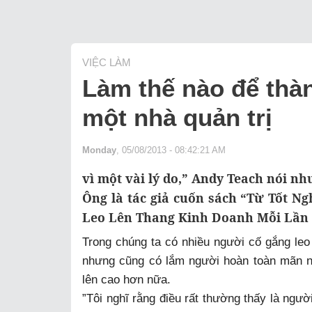
VIỆC LÀM
Làm thế nào để thà
một nhà quản trị
Monday
, 05/08/2013 - 08:42:21 AM
vì một vài lý do,” Andy Teach nói nh
Ông là tác giả cuốn sách “Từ Tốt 
Leo Lên Thang Kinh Doanh Mỗi Lần 
Trong chúng ta có nhiều người cố gắng leo
nhưng cũng có lắm người hoàn toàn mãn 
lên cao hơn nữa.
”Tôi nghĩ rằng điều rất thường thấy là ngư