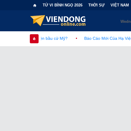
TỬ VI BÍNH NGỌ 2026
THỜI SỰ
VIỆT NAM
c diện bầu cử Mỹ?
•
Báo Cáo Mới Của Hạ Viện Mỹ Và Tranh Cã