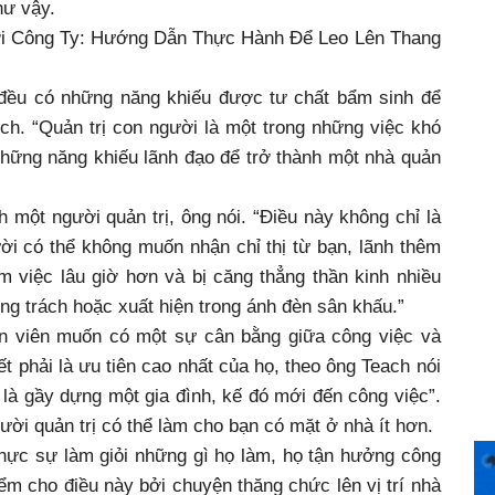
hư vậy.
Tới Công Ty: Hướng Dẫn Thực Hành Để Leo Lên Thang
 đều có những năng khiếu được tư chất bẩm sinh để
ích. “Quản trị con người là một trong những việc khó
những năng khiếu lãnh đạo để trở thành một nhà quản
 một người quản trị, ông nói. “Điều này không chỉ là
ời có thể không muốn nhận chỉ thị từ bạn, lãnh thêm
m việc lâu giờ hơn và bị căng thẳng thần kinh nhiều
g trách hoặc xuất hiện trong ánh đèn sân khấu.”
ân viên muốn có một sự cân bằng giữa công việc và
ết phải là ưu tiên cao nhất của họ, theo ông Teach nói
 là gầy dựng một gia đình, kế đó mới đến công việc”.
ười quản trị có thể làm cho bạn có mặt ở nhà ít hơn.
thực sự làm giỏi những gì họ làm, họ tận hưởng công
m cho điều này bởi chuyện thăng chức lên vị trí nhà