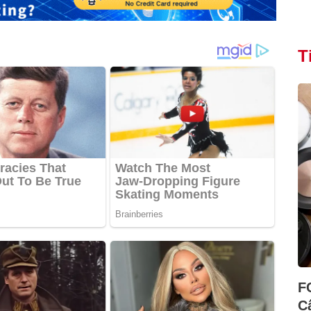
T
F
C