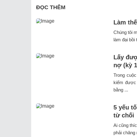
ĐỌC THÊM
Làm thế
Chúng tôi m
làm đại bồi
Lấy đượ
nợ (kỳ 1
Trong cuộc 
kiếm được 
bằng ...
5 yếu t
từ chối
Ai cũng thí
phải chăng 