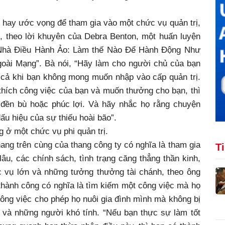
hay ước vọng để tham gia vào một chức vụ quản trị,
, theo lời khuyên của Debra Benton, một huấn luyện
 “Nhà Điều Hành Ảo: Làm thế Nào Để Hành Động Như
ài Mạng”. Bà nói, “Hãy làm cho người chủ của bạn
y cả khi bạn không mong muốn nhập vào cấp quản trị.
thích công việc của bạn và muốn thưởng cho bạn, thì
 đền bù hoặc phúc lợi. Và hãy nhắc họ rằng chuyện
u hiệu của sự thiếu hoài bão”.
g ở một chức vụ phi quản trị.
thang trên cùng của thang công ty có nghĩa là tham gia
T
âu, các chính sách, tình trạng căng thẳng thần kinh,
 vụ lớn và những tưởng thưởng tài chánh, theo ông
thành công có nghĩa là tìm kiếm một công việc mà họ
công việc cho phép họ nuôi gia đình mình mà không bị
và những người khó tính. “Nếu bạn thực sự làm tốt