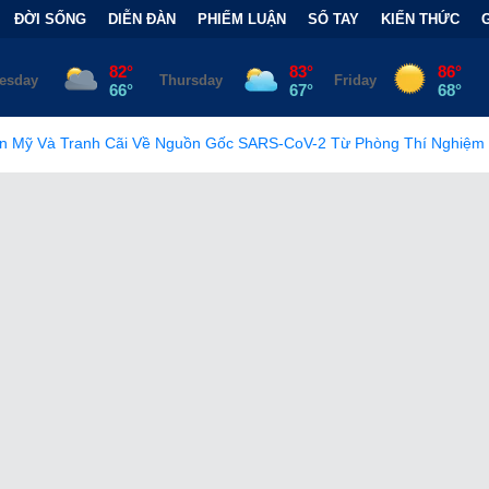
ĐỜI SỐNG
DIỄN ĐÀN
PHIẾM LUẬN
SỔ TAY
KIẾN THỨC
i Về Nguồn Gốc SARS-CoV-2 Từ Phòng Thí Nghiệm
•
FCC Chính