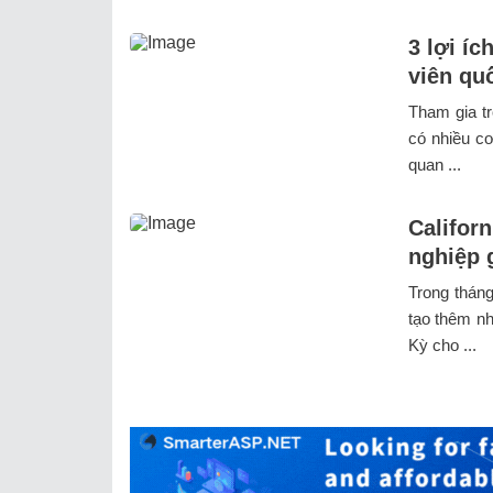
3 lợi í
viên qu
Tham gia tr
có nhiều cơ
quan ...
Californ
nghiệp 
Trong tháng
tạo thêm n
Kỳ cho ...