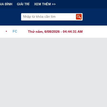
GIA ĐÌNH
GIẢI TRÍ
XEM THÊM >>
 Thức Ban Hành Lệnh Cấm Robot Hút Bụi Thông Minh Sản Xuất Tại N
Thứ năm, 6/08/2026 - 04:44:32 AM