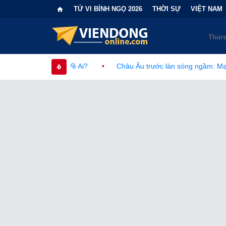
TỬ VI BÍNH NGỌ 2026
THỜI SỰ
VIỆT NAM
Về Ai?
•
Châu Âu trước làn sóng ngầm: Mạng lưới khủng bố của