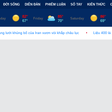
ĐỜI SỐNG
DIỄN ĐÀN
PHIẾM LUẬN
SỔ TAY
KIẾN THỨC
 Iran vươn vòi khắp châu lục
•
Liệu 400 lá phiếu của người phi