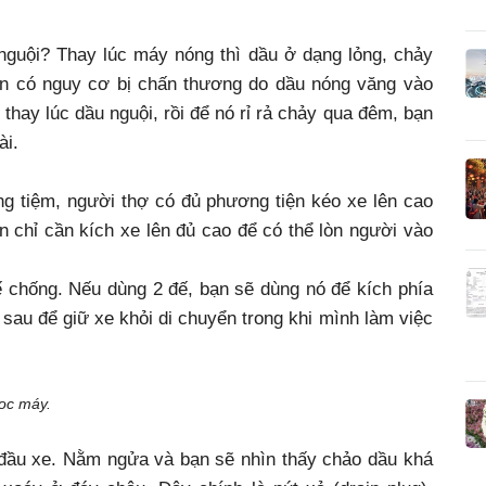
guội? Thay lúc máy nóng thì dầu ở dạng lỏng, chảy
n có nguy cơ bị chấn thương do dầu nóng văng vào
thay lúc dầu nguội, rồi để nó rỉ rả chảy qua đêm, bạn
ài.
ng tiệm, người thợ có đủ phương tiện kéo xe lên cao
 chỉ cần kích xe lên đủ cao để có thể lòn người vào
đế chống. Nếu dùng 2 đế, bạn sẽ dùng nó để kích phía
 sau để giữ xe khỏi di chuyển trong khi mình làm việc
oc máy.
 đầu xe. Nằm ngửa và bạn sẽ nhìn thấy chảo dầu khá