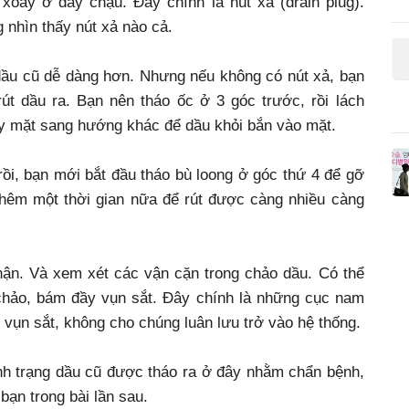
xoáy ở đáy chậu. Đây chính là nút xả (drain plug).
 nhìn thấy nút xả nào cả.
t dầu cũ dễ dàng hơn. Nhưng nếu không có nút xả, bạn
út dầu ra. Bạn nên tháo ốc ở 3 góc trước, rồi lách
y mặt sang hướng khác để dầu khỏi bắn vào mặt.
rồi, bạn mới bắt đầu tháo bù loong ở góc thứ 4 để gỡ
 thêm một thời gian nữa để rút được càng nhiều càng
hận. Và xem xét các vận cặn trong chảo dầu. Có thể
 chảo, bám đầy vụn sắt. Đây chính là những cục nam
vụn sắt, không cho chúng luân lưu trở vào hệ thống.
ình trạng dầu cũ được tháo ra ở đây nhằm chẩn bệnh,
bạn trong bài lần sau.