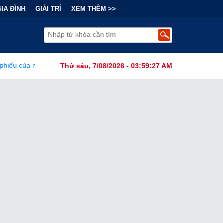
GIA ĐÌNH
GIẢI TRÍ
XEM THÊM >>
 công dân có làm thay đổi cục diện bầu cử Mỹ?
•
Báo Cáo Mới C
Thứ sáu, 7/08/2026 - 03:59:29 AM