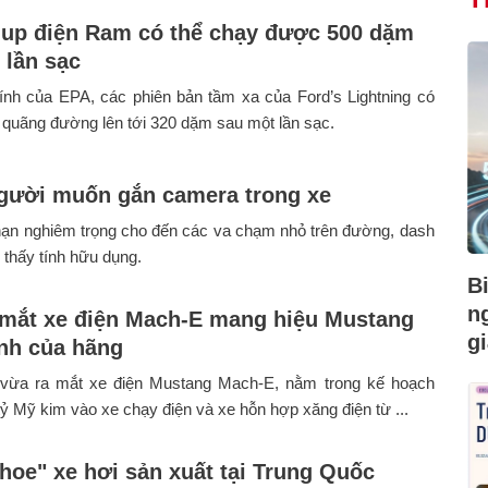
-up điện Ram có thể chạy được 500 dặm
 lần sạc
ính của EPA, các phiên bản tầm xa của Ford’s Lightning có
 quãng đường lên tới 320 dặm sau một lần sạc.
gười muốn gắn camera trong xe
nạn nghiêm trọng cho đến các va chạm nhỏ trên đường, dash
thấy tính hữu dụng.
B
n
 mắt xe điện Mach-E mang hiệu Mustang
gi
nh của hãng
vừa ra mắt xe điện Mustang Mach-E, nằm trong kế hoạch
tỷ Mỹ kim vào xe chạy điện và xe hỗn hợp xăng điện từ ...
khoe" xe hơi sản xuất tại Trung Quốc