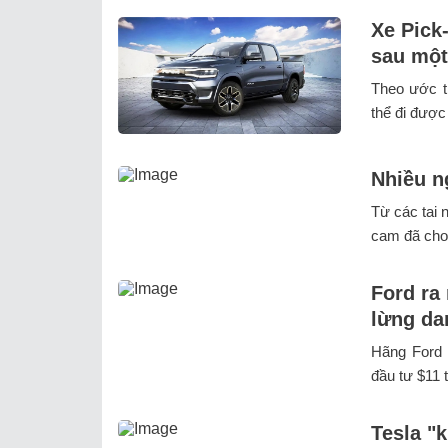
Xe Pick
sau một
Theo ước t
thể đi được
Nhiều n
Từ các tai 
cam đã cho 
Ford ra
lừng da
Hãng Ford 
đầu tư $11 
Tesla "