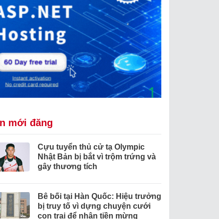
in mới đăng
Cựu tuyển thủ cử tạ Olympic
Nhật Bản bị bắt vì trộm trứng và
gây thương tích
Bê bối tại Hàn Quốc: Hiệu trưởng
bị truy tố vì dựng chuyện cưới
con trai để nhận tiền mừng