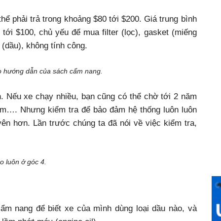
hể phải trả trong khoảng $80 tới $200. Giá trung bình
tới $100, chủ yếu để mua filter (lọc), gasket (miếng
 (dầu), không tính công.
heo hướng dẫn của sách cẩm nang.
. Nếu xe chạy nhiều, bạn cũng có thể chờ tới 2 năm
 năm…. Nhưng kiểm tra để bảo đảm hệ thống luôn luôn
ên hơn. Lần trước chúng ta đã nói về việc kiểm tra,
o luôn ở góc 4.
 cẩm nang để biết xe của mình dùng loại dầu nào, và