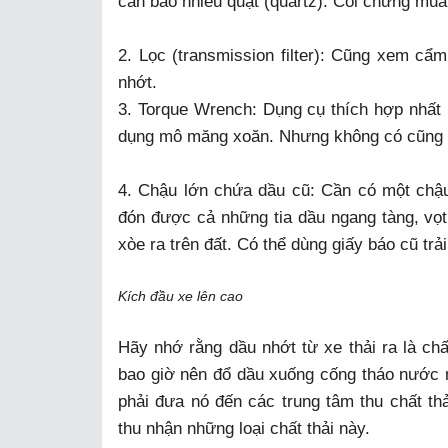
cần bao nhiêu quạt (quartz). Coi chừng mua
2. Lọc (transmission filter): Cũng xem cẩ
nhớt.
3. Torque Wrench: Dụng cụ thích hợp nhất l
dụng mô măng xoăn. Nhưng không có cũng k
4. Chậu lớn chứa dầu cũ: Cần có một chậu
đón được cả những tia dầu ngang tàng, vọ
xòe ra trên đất. Có thể dùng giấy báo cũ trả
Kích đầu xe lên cao
Hãy nhớ rằng dầu nhớt từ xe thải ra là ch
bao giờ nên đổ dầu xuống cống tháo nước 
phải đưa nó đến các trung tâm thu chất th
thu nhận những loại chất thải này.