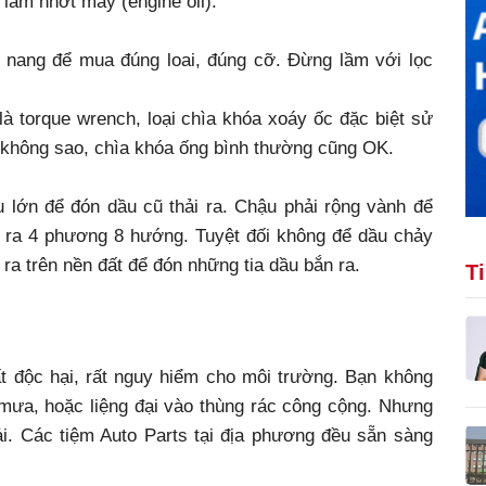
 lầm nhớt máy (engine oil).
m nang để mua đúng loai, đúng cỡ. Đừng lầm với lọc
à torque wrench, loại chìa khóa xoáy ốc đặc biệt sử
hông sao, chìa khóa ống bình thường cũng OK.
 lớn để đón dầu cũ thải ra. Chậu phải rộng vành để
t ra 4 phương 8 hướng. Tuyệt đối không để dầu chảy
i ra trên nền đất để đón những tia dầu bắn ra.
T
ất độc hại, rất nguy hiểm cho môi trường. Bạn không
mưa, hoặc liệng đại vào thùng rác công cộng. Nhưng
ải. Các tiệm Auto Parts tại địa phương đều sẵn sàng