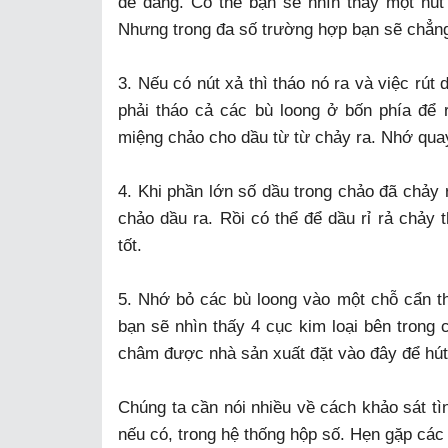
dễ dàng. Có thể bạn sẽ nhìn thấy một nút 
Nhưng trong đa số trường hợp bạn sẽ chẳng
3. Nếu có nút xả thì tháo nó ra và việc rú
phải tháo cả các bù loong ở bốn phía để r
miệng chảo cho dầu từ từ chảy ra. Nhớ qua
4. Khi phần lớn số dầu trong chảo đã chảy 
chảo dầu ra. Rồi có thể để dầu rỉ rả chảy
tốt.
5. Nhớ bỏ các bù loong vào một chỗ cẩn t
bạn sẽ nhìn thấy 4 cục kim loại bên trong
châm được nhà sản xuất đặt vào đây để hút 
Chúng ta cần nói nhiều về cách khảo sát t
nếu có, trong hệ thống hộp số. Hẹn gặp các 