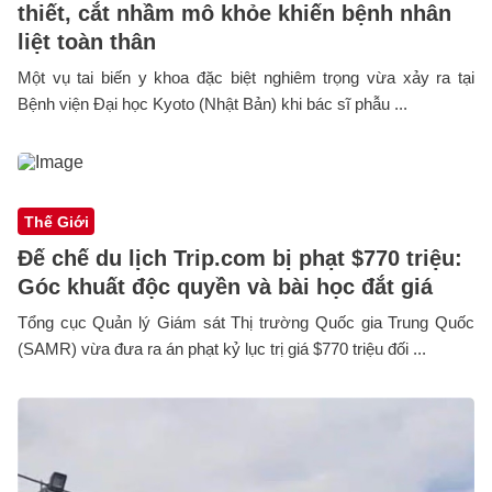
thiết, cắt nhầm mô khỏe khiến bệnh nhân
liệt toàn thân
Một vụ tai biến y khoa đặc biệt nghiêm trọng vừa xảy ra tại
Bệnh viện Đại học Kyoto (Nhật Bản) khi bác sĩ phẫu ...
Thế Giới
Đế chế du lịch Trip.com bị phạt $770 triệu:
Góc khuất độc quyền và bài học đắt giá
Tổng cục Quản lý Giám sát Thị trường Quốc gia Trung Quốc
(SAMR) vừa đưa ra án phạt kỷ lục trị giá $770 triệu đối ...